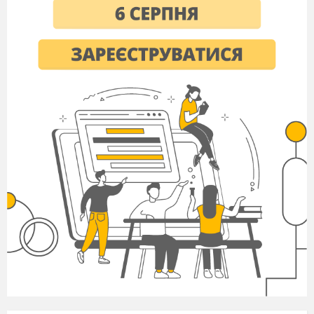
Господиня.
Чобітьми. Знімайте чоботи.
Дівчина (2)
Я зніму. І я!
Господиня.
А
тепер переставляйте чобіт до
чобота та йдіть до порога. Яка першою дійде,
та заміж раніше полетить.
Дівчина 2.
Ой, дівчата, це наче я буряки
сапую. (Ідуть до порога. Одна з них зі сміхом
повертається і говорить. Що перша дійшла)
У цей час. Дівчата сидять на лавці
.
Дівчина 4.
А мені бабуся розказувала, що на
тарілках раніше ворожили. Покладуть під
тарілку перстень, ключ, ляльку та квітку.
Як
хто ключ витягне – скоро заміж піде, квітку –
ще в дівках походиш, перстень – свати
прийдуть, а ляльку – коханий зрадить.
Дівчина 5.
Пхе. Не хочу я такого ворожіння.
Зле воно якесь. Сьогодні ж святий Андрій
Первозванний народився. Тільки добро
повинно бути скрізь.
Господиня
. Щось забалакалися ми, дівчата.