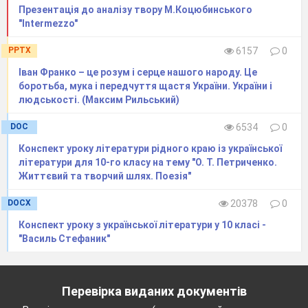
Презентація до аналізу твору М.Коцюбинського
пускає. А сьогодні маємо право помститися.
"Intermezzo"
Хлопець 2
. Парубоцьке право! На те й "
Андрій"!
PPTX
6157
0
(Хлопці виходять)
Іван Франко – це розум і серце нашого народу. Це
боротьба, мука і передчуття щастя України. України і
Дія ІІІ
людськості. (Максим Рильський)
Дівчина 5.
А ми калиту місили,
З усіх криниць воду носили,
DOC
6534
0
А балабушки місили –
З річки воду наносили!
Конспект уроку літератури рідного краю із української
літератури для 10-го класу на тему "О. Т. Петриченко.
Дівчина 1
. Ой, дівчата, сьогодні якби вечір
Життєвий та творчий шлях. Поезія"
кінця - краю не мав. Стільки всього встигнути
треба.
DOCX
20378
0
Дівчина 2
. А давайте поворожимо. Дайте,
тітко, очіпок і стрічку.
Конспект уроку з української літератури у 10 класі -
(Накривають мисками на столі
"Василь Стефаник"
очіпок та стрічку.
Дівчина3
.
Хто очіпок обере,
то скоро заміж
вийде
Перевірка виданих документів
Дівчина 4.
А як
стрічку знайдете –