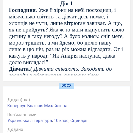
Дія 1
Господиня
. У
же
й
зірки на небі посходили, і
місяченько світить , а дівчат десь немає, і
хлопців не чути, лише вітр
ю
ган зав
и
ває. А що,
як не прийдуть? Яка ж то мати відпустить свою
дитину в таку негоду? А
було колись: сніг мете,
мороз тріщить, а ми йдемо, бо долю нашу
лише в цю ніч, раз на рік можна відгадати. От і
кажуть у народі: “Як Андрія наступає, дівка
долю виглядає!”
Д
і
вчата.
( Дівчата співають. Заходять до
господи з оберемками ялинових гілок,
засушених
квітів, снопом.)
Ой у вишневому
DOCX
садочку там соловейко щебетав. Віть – віть,
тьох – тьох – тьох. Ая-я-яй. Ох – ох – ох. Там
Додав(-ла)
соловейко щебетав.
Коверсун Вікторія Михайлівна
Дівчина 1.
Добрий вечір вашій хаті!
Дівчина 4.
Уклін господині!
Пов’язані теми
Дівчина 5.
Чи веселі вечорниці у нас на
Українська література
,
10 клас
,
Сценарії
Вкраїні?
Додано