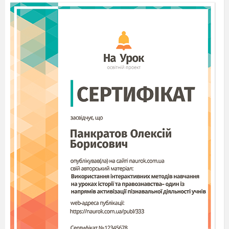
Пора балабушки пекти. Що там кожна з вас
принесла?
Я борошна принесла
А я молока!
Дівчата , дріжджі принесли?
Де у вас, тітко, полумиски?
А макітра? Чи, моʼ, у мисці місити?
Господиня.
Усе є, дівчата. Усе – все,
щебетухи. Йдіть уже по воду,
а я опару
приготую.
(Дівчата
йдуть по воду до криниці, а
там хлопці)
Дія ІІ
Заходять хлопці, розмовляють
X
лопець
1
. Бе - бе - бе! Я бідненьке козеня,
хочу до оцієї дівчини додому. Бе - бе-
бе!
(Намагається відігнати дівчину уявними
рогами)
X
лопець 2
. Піди - піди. Там дядько тобі
кожуха швидко скине. Чи неправду я кажу,