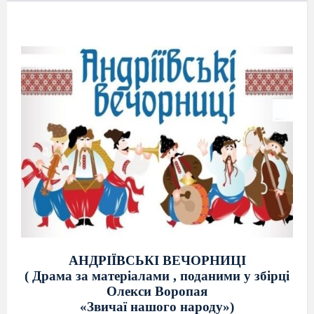
АНДРІЇВСЬКІ ВЕЧОРНИЦІ
( Драма за матеріалами , поданими у збірці
Олекси Воропая
«Звичаї нашого народу»)