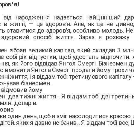
оров'я!
 від народження надається найцінніший дар
 в житті, — це здоров'я. Але, як це не дивн
ь ставитися до здоров'я, особливо молодь. Не
 здоровий спосіб життя. Зараз я розкажу 
ен зібрав великий капітал, який складав 3 млн.
е собі рік відпустки, щоб удосталь відпочити.
ння, як його відвідав Янгол Смерті. Бізнесмен 
що вмовити Янгола Смерті продати йому трохи
ч
жні життя, і я віддам тобі третину свого капіталу
онував бізнесмен.
 відмовив йому
ні два тижні життя... Я віддам тобі дві третин
 млн. доларів.
овив.
ки один день, щоб я зміг насолодитися красою ці
дітей, яких я давно не бачив... Я віддам тобі все,