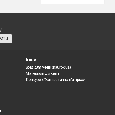
у)
РИТИ
д 150 років і
маємо десятки
Інше
ого здоров'я,
Вхід для учнів (naurok.ua)
Матеріали до свят
 обов'язкове.
Конкурс «Фантастична п’ятірка»
тіла, як духу.
лективі. Там
и не повинні
в