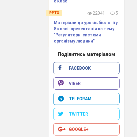
8 клас
PPTX
22041
5
Матеріали до уроків біології у
скорочувати
8 класі: презентація на тему
пшення свого
"Регуляторні системи
організму людини"
, що людське
Поділитись матеріалом
рі проживають
ей, які живуть
FACEBOOK
VIBER
До її функцій
TELEGRAM
не лікування
 лікарів щодо
TWITTER
ть від способу
GOOGLE+