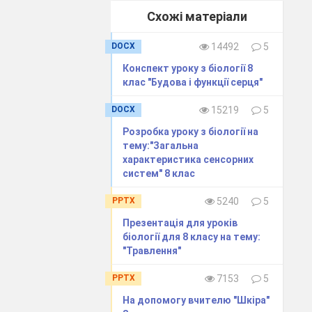
вчат турбує їх
Схожі матеріали
м» був би 15-
яка кількість
DOCX
14492
5
Конспект уроку з біології 8
в’я потрібно
клас "Будова і функції серця"
ою. Не можна
DOCX
15219
5
Розробка уроку з біології на
тему:"Загальна
характеристика сенсорних
систем" 8 клас
 що ми вперше
PPTX
5240
5
трачати його,
Презентація для уроків
».
біології для 8 класу на тему:
акож нагадати
"Травлення"
и самі своєю
PPTX
7153
5
ого організму
На допомогу вчителю "Шкіра"