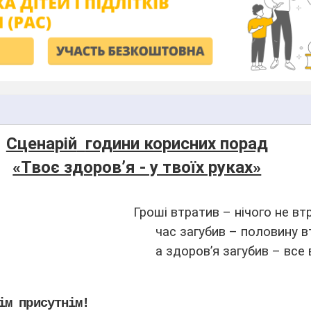
Сценарій
години корисних порад
«Твоє здоров’я - у твоїх руках»
ратив – нічого не втрат
 загубив – половину втра
оров’я загубив – все втра
ім присутнім!