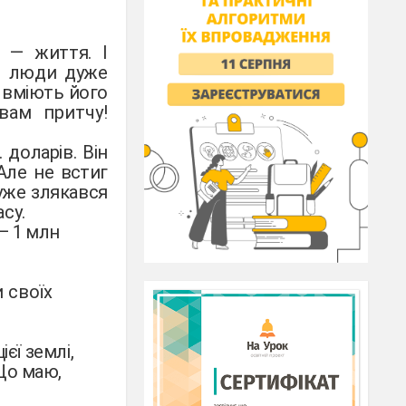
 — життя. І
о, люди дуже
 вміють його
вам притчу!
 доларів. Він
 Але не
встиг
дуже
злякався
асу.
 — 1 млн
и своїх
єї землі,
 Що маю,