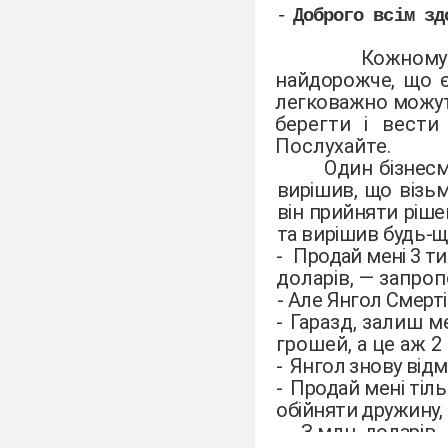
-
Доброго всім зд
Кожному
найдорожче, що є
легковажно можут
берегти і вести
Послухайте.
Один бізнесм
вирішив, що візьм
він прийняти ріше
та вирішив будь-
-
Продай мені 3 ти
доларів, — запроп
-
Але Янгол Смерті
-
Гаразд, залиш ме
грошей, а це аж 2
-
Янгол знову відм
-
Продай мені тіль
обійняти дружину, 
-
З млн. доларів.