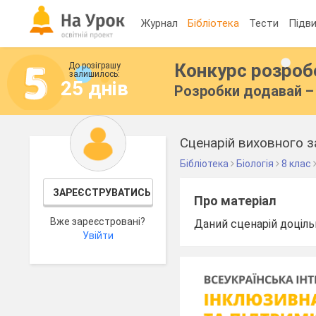
Журнал
Бібліотека
Тести
Підви
Конкурс розро
До розіграшу
залишилось:
25 днів
Розробки додавай – 
Сценарій виховного за
Бібліотека
Біологія
8 клас
ЗАРЕЄСТРУВАТИСЬ
Про матеріал
Вже зареєстровані?
Даний сценарій доцільн
Увійти