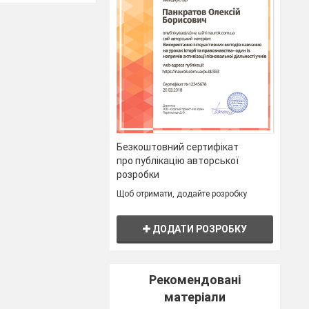
а хвилин,
щоб
овік
написав:
е зміг купити
очує, справді
о»
'я, здоровий
цінно жити,
час віддалити
Безкоштовний сертифікат
Сподіваємось,
про публікацію авторської
налі.
розробки
Щоб отримати, додайте розробку
ДОДАТИ РОЗРОБКУ
Рекомендовані
матеріали