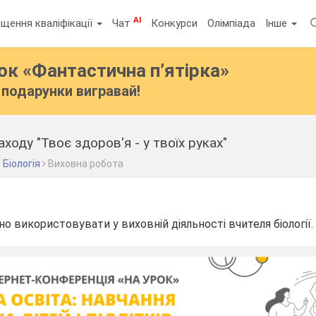
AI
щення кваліфікації
Чат
Конкурси
Олімпіада
Інше
бок
«Фантастична п’ятірка»
подарунки вигравай!
ходу "Твоє здоров'я - у твоїх руках"
Біологія
Виховна робота
о використовувати у виховній діяльності вчителя біології.