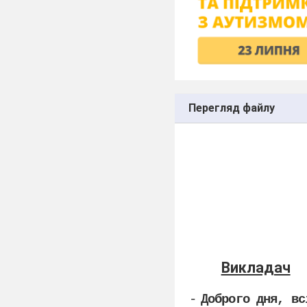
Перегляд файлу
Гроші вт
час
а зд
Викладач
-
Доброго дня, вс