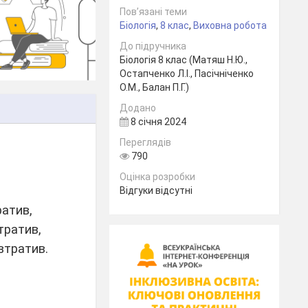
Пов’язані теми
Біологія
,
8 клас
,
Виховна робота
До підручника
Біологія 8 клас (Матяш Н.Ю.,
Остапченко Л.І., Пасічніченко
О.М., Балан П.Г.)
Додано
8 січня 2024
Переглядів
790
Оцінка розробки
Відгуки відсутні
ив,
тив,
тив.