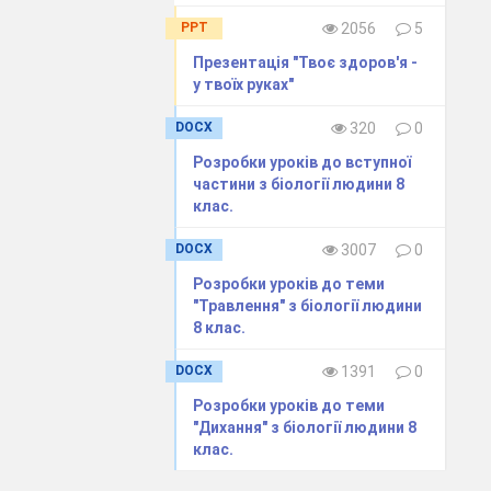
PPT
2056
5
Презентація "Твоє здоров'я -
у твоїх руках"
DOCX
320
0
Розробки уроків до вступної
частини з біології людини 8
клас.
DOCX
3007
0
Розробки уроків до теми
"Травлення" з біології людини
8 клас.
 — і потребує
DOCX
1391
0
 залежить від
Розробки уроків до теми
"Дихання" з біології людини 8
доров’я треба
клас.
нити. Юнаків