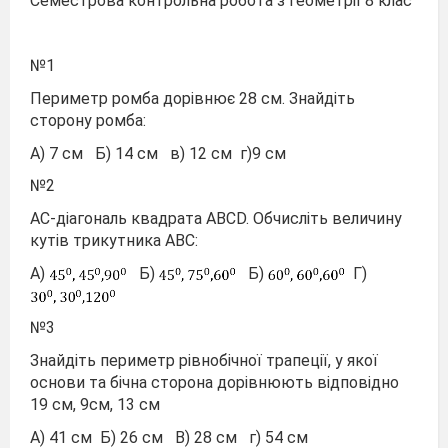
Семестрова контрольна робота з геометрії 8 клас
№1
Периметр ромба дорівнює 28 см. Знайдіть
сторону ромба:
А) 7 см Б) 14 см в) 12 см г)9 см
№2
АС-діагональ квадрата ABCD. Обчисліть величину
кутів трикутника АВС:
А)
Б)
Б)
Г)
№3
Знайдіть периметр рівнобічної трапеції, у якої
основи та бічна сторона дорівнюють відповідно
19 см, 9см, 13 см
А) 41 см Б) 26 см В) 28 см г) 54 см