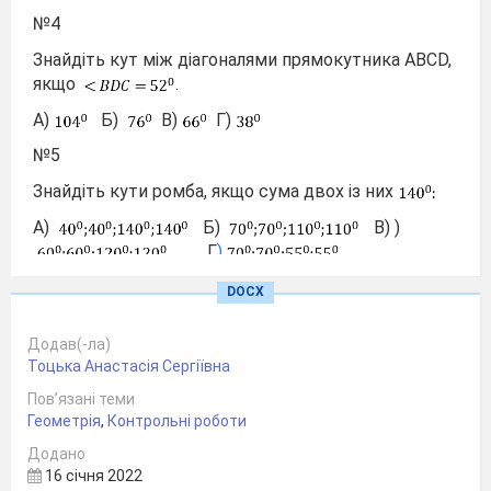
№4
Знайдіть кут між діагоналями прямокутника АBСD,
якщо
.
А)
Б)
В)
Г)
№5
Знайдіть кути ромба, якщо сума двох із них
А)
Б)
В) )
Г
)
№6
DOCX
Середня лінія рівностороннього трикутника 4 см.
Додав(-ла)
Знайди периметр трикутника
Тоцька Анастасія Сергіївна
А) 10,5 см Б) 12 см В) 21 см Г) 24 см
Пов’язані теми
№7 Середня лінія трапеції 10 см. Знайдіть меншу
Геометрія
,
Контрольні роботи
основу трапеції, якщо різниця між основами
Додано
трапеції дорівнює 4 см.
16 січня 2022