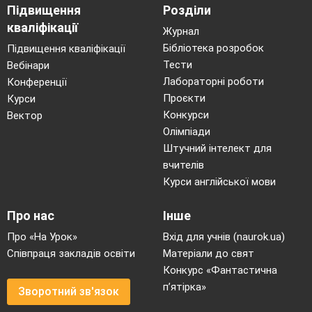
Підвищення
Розділи
кваліфікації
Журнал
Бібліотека розробок
Підвищення кваліфікації
Тести
Вебінари
Лабораторні роботи
Конференції
Проєкти
Курси
Конкурси
Вектор
Олімпіади
Штучний інтелект для
вчителів
Курси англійської мови
Про нас
Інше
Про «На Урок»
Вхід для учнів (naurok.ua)
Співпраця закладів освіти
Матеріали до свят
Конкурс «Фантастична
п’ятірка»
Зворотний зв'язок