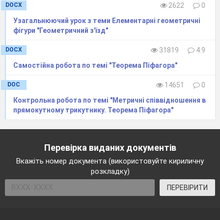
DOCX
2622
0
Узагальнюючий урок з теми Елементарні геометричні
фігури "Геометричний з'їзд"
DOCX
31819
4.9
Самостійна робота по темі "Теорема Піфагора"
DOC
14651
0
Контрольна робота по темі "Метричні співвідношення в
прямокутному трикутнику. Теорема Піфагора"
Перевірка виданих документів
Вкажіть номер документа (використовуйте кириличну
розкладку)
ПЕРЕВІРИТИ