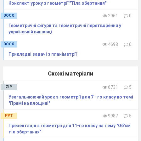
Конспект уроку з геометрії "Тіла обертання"
DOCX
2961
0
Геометричні фігури та геометричні перетворення у
українській вишивці
DOCX
4698
0
Прикладні задачі з планіметрії
Схожі матеріали
ZIP
6731
5
Узагальнюючий урок з геометрії для 7 - го класу по темі
"Прямі на площині"
PPT
9987
5
Презентація з геометрії для 11-го класу на тему "Об'єм
тіл обертання"