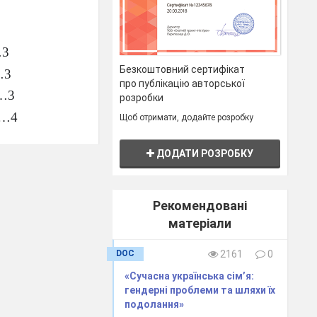
3
Безкоштовний сертифікат
…3
про публікацію авторської
…3
розробки
…4
Щоб отримати, додайте розробку
.5
ДОДАТИ РОЗРОБКУ
5-6
6-7
..7
Рекомендовані
матеріали
……7
……7
DOC
2161
0
ені специфікою
«Сучасна українська сім’я:
гендерні проблеми та шляхи їх
ій протидії
подолання»