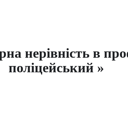
рна нерівність в про
поліцейський »