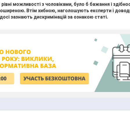
 рівні можливості з чоловіками, було б бажання і здібност
 поширеною.
Втім хибною, наголошують експерти і дово
 досі зазнають дискримінацій за ознакою статі.