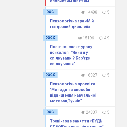
особистим життям
DOC
14488
5
. Думки різних
Психологічна гра «Мій
гендерний дисплей»
а рівність, до
отягом історії
DOCX
15196
4.9
хат змінювався
План-конспект уроку
вище, яке було
психології "Який я у
спілкуванні? Бар'єри
я жінок.
спілкування"
і здібності їх
DOCX
16827
5
ть експерти і
.
Психологічна просвіта
"Методи та способи
підвищення навчальної
мотивації учнів"
DOC
24837
5
Тренінгове заняття «БУДЬ
СОБОЮ» для учнів старшої