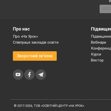
В
замовчувати стражда
проявом насильства 
Лише для 49% жінок
опитування Українськ
Про нас
Підвищен
1
.
2
Отримують мен
Про «На Урок»
Підвищення
Жінки в Україні зар
Співпраця закладів освіти
Вебінари
чоловіки. Такими є д
Конференці
рекрутингових агенц
Курси
Зворотний зв'язок
Вектор
цього є те, що окрім
домашня праця, яка 
констатує директор. 
© 2017-2026, ТОВ «ОСВІТНІЙ ЦЕНТР «НА УРОК»