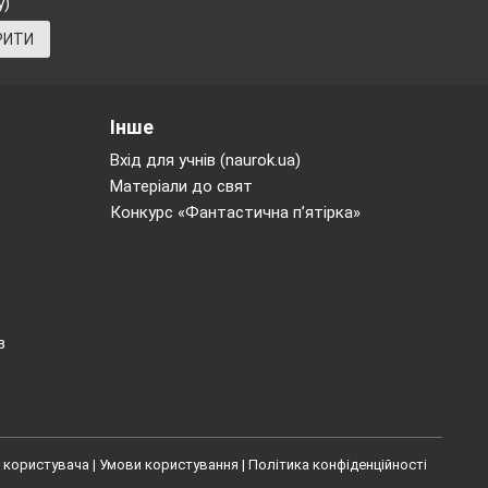
у)
ок не вважають
РИТИ
акі результати
Інше
Вхід для учнів (naurok.ua)
Матеріали до свят
Конкурс «Фантастична п’ятірка»
ляд за дітьми,
в
і зміни. Тому
льш гнучкими
важаються лише
го для всього
 користувача
|
Умови користування
|
Політика конфіденційності