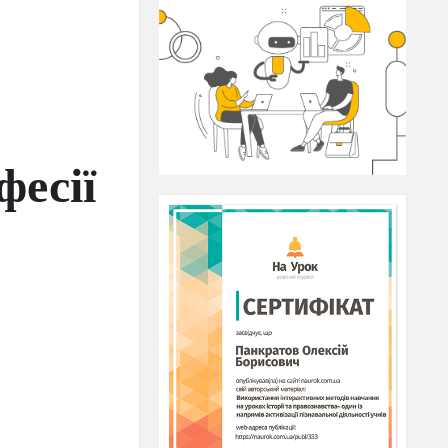
фесії