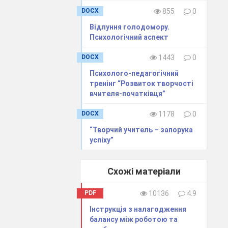
….9
DOCX
855
0
ми…9
Відлуння голодомору.
керівників-
Психологічний аспект
-10
а у робочому
DOCX
1443
0
.10
Психолого-педагогічний
.10
тренінг “Розвиток творчості
вчителя-початківця”
DOCX
1178
0
“Творчий учитель – запорука
успіху”
Схожі матеріали
PDF
10136
4.9
Інструкція з налагодження
балансу між роботою та