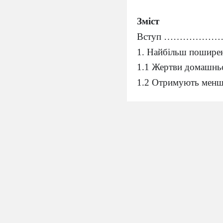
Зміст
Вступ …………
1. Найбільш поши
1.1 Жертви до
1.2 Отримують
1.3 Мають мен
1.4 Обмежені
1.5 Заручниці
2. Гендерна не
2.1Національн
2.2 Поліцейсь
2.3Труднощі складан
жіночої анат
2.4 Проблеми ви