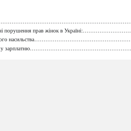
……………………………………………………………………
рені порушення прав жінок в Україні:……………………
машнього насильства……………………………………………
 меншу зарплатню………………………………………………
шість у владі………………………………………………………
 у кар’єрі ……………………………………………………………
 стереотипів………………………………………………………...
рівність поліції:……………………………………………………
а поліція України………………………………………………
кі заходи примусу………………………………………………
ня силових та швидкісних фізичних тестів, обумовл
омії……………………………………………………….8
користання прийомів самозахисту у реальн