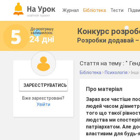
Журнал
Бібліотека
Тести
Підви
Конкурс розро
До розіграшу
залишилось:
24 дні
Розробки додавай – 
Стаття на тему : " Ге
Бібліотека
Психологія
Інші
ЗАРЕЄСТРУВАТИСЬ
Про матеріал
Вже зареєстровані?
Зараз все частіше по
Увійти
людей часом діаметра
того що такої рівнос
людства ми спостеріг
патріархатом. Але до
властивим для будь-я