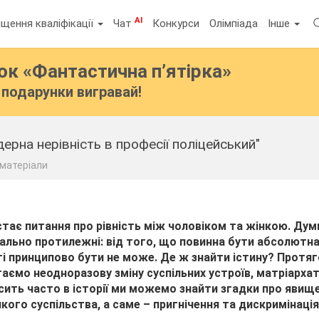
AI
щення кваліфікації
Чат
Конкурси
Олімпіада
Інше
бок
«Фантастична п’ятірка»
подарунки вигравай!
ндерна нерівність в професії поліцейський"
 матеріали
стає питання про рівність між чоловіком та жінкою. Дум
льно протилежні: від того, що повинна бути абсолютна 
ті принципово бути не може. Де ж знайти істину?
Протяго
аємо неодноразову зміну суспільних устроїв, матріарха
сить часто в історії ми можемо знайти згадки про явище
кого суспільства, а саме – пригнічення та дискримінація