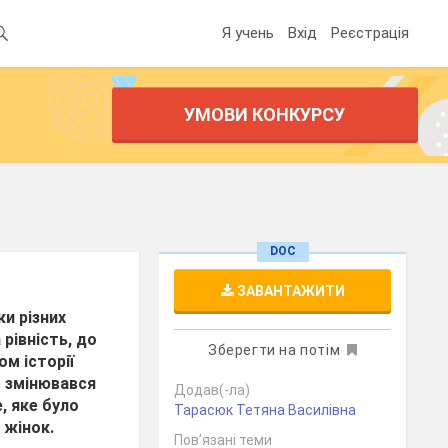
Я учень
Вхід
Реєстрація
УМОВИ КОНКУРСУ
DOC
ЗАВАНТАЖИТИ
ки різних
рівність, до
Зберегти на потім
м історії
т змінювався
Додав(-ла)
, яке було
Тарасюк Тетяна Василівна
 жінок.
Пов’язані теми