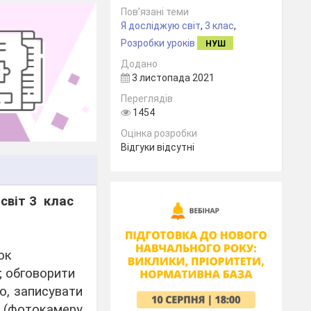
Пов’язані теми
Я досліджую світ
,
3 клас
,
Розробки уроків
НУШ
Додано
3 листопада 2021
Переглядів
1454
Оцінка розробки
Відгуки відсутні
світ 3
клас
ок
; обговорити
’ю, записувати
и (фотокамеру