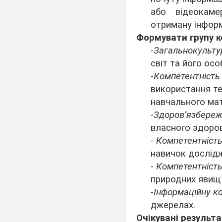
або відеокаме
отриману інформ
Формувати групу 
-
Загальнокульту
світ та його осо
-
Компетентність
використання те
навчального мат
-
Здоровʼязбереж
власного здоров
-
Компетентність
навичок дослід
-
Компетентність
природних явищ і
-
Інформаційну к
джерелах.
Очікувані результа