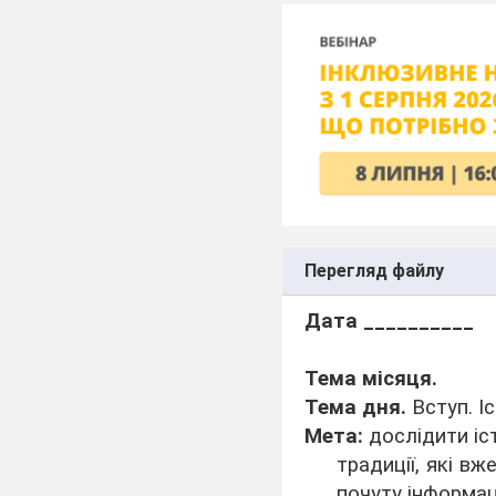
Перегляд файлу
Дата __________
Тема місяця.
Тема дня.
Вступ. І
Мета:
дослідити іс
традиції, які вж
почуту інформац