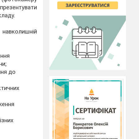
презентувати
кладу.
 навколишній
ення
ни;
ня до
ктичних
ження
ізних