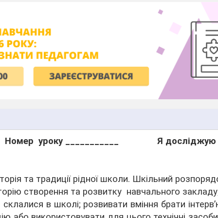
Номер
уроку ___________
Я досліджую 
сторія та традиції рідної школи. Шкільний розпоряд
торію створення та розвитку навчального закладу
е склалися в школі; розвивати вміння брати інтерв
ію або використовувати для цього технічні засоб