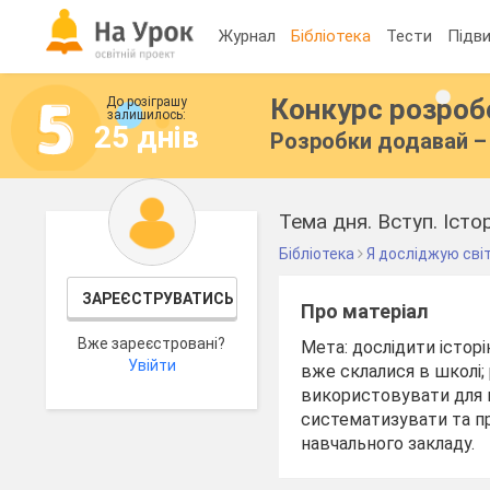
Журнал
Бібліотека
Тести
Підви
Конкурс розро
До розіграшу
залишилось:
25 днів
Розробки додавай – 
Тема дня. Вступ. Істо
Бібліотека
Я досліджую сві
ЗАРЕЄСТРУВАТИСЬ
Про матеріал
Вже зареєстровані?
Мета: дослідити істор
Увійти
вже склалися в школі;
використовувати для ц
систематизувати та пр
навчального закладу.