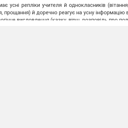
ає усні репліки учителя й однокласників (вітання
я, прощання) й доречно реагує на усну інформацію в
гічне висловлення (казку, вірш, розповідь про под
за чимось /кимось )
має бути зображено на ілюстраціях до прослуханог
що?, де?, коли?)
зні форми привітання, прощання
ідну до ситуації спілкування (тематика тижн
(жести, міміка тощо)
исання висловлення відповідне оформлення (шр
і прості медіапродукти (стіннівка, колаж тощо
, враховує мету й аудиторію
стійно або в групі) прості спостереження / дослід
о власні емоції, які виникають під час спос
ргани чуття знадобляться для обраного досліджен