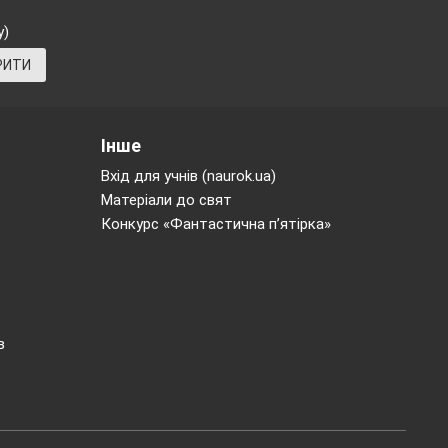
 запізнився на
у)
у товаришеві,
РИТИ
Інше
Вхід для учнів (naurok.ua)
покоління як
Матеріали до свят
забезпечення
Конкурс «Фантастична п’ятірка»
тіли зробити
ато цікавого
в
і виставки. Це
ь інші учні, і