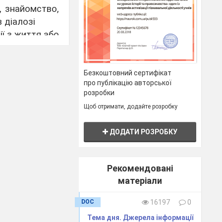
, знайомство,
 діалозі
ії з життя або
о оповідання,
Безкоштовний сертифікат
про публікацію авторської
розробки
я) лексику і
Щоб отримати, додайте розробку
ифт, розмір,
ДОДАТИ РОЗРОБКУ
) з допомогою
Рекомендовані
и
матеріали
тереження та
DOC
16197
0
ня
Тема дня. Джерела інформації