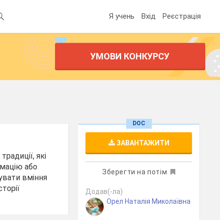
Я учень
Вхід
Реєстрація
УМОВИ КОНКУРСУ
DOC
ЗАВАНТАЖИТИ
традиції, які
рмацію або
Зберегти на потім
увати вміння
торії
Додав(-ла)
Орел Наталія Миколаївна