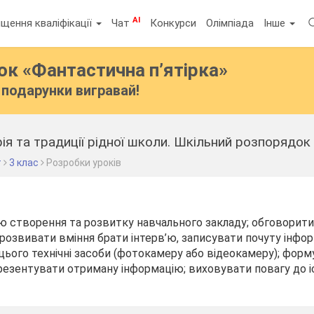
AI
щення кваліфікації
Чат
Конкурси
Олімпіада
Інше
бок
«Фантастична п’ятірка»
подарунки вигравай!
рія та традиції рідної школи. Шкільний розпорядок
т
3 клас
Розробки уроків
ію створення та розвитку навчального закладу; обговорити 
 розвивати вміння брати інтерв’ю, записувати почуту інфо
ього технічні засоби (фотокамеру або відеокамеру); форм
езентувати отриману інформацію; виховувати повагу до іс