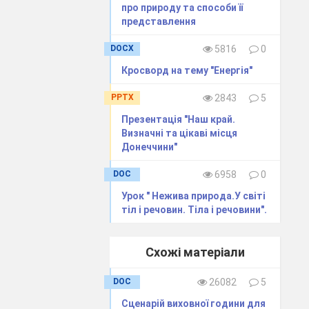
и
про природу та способи її
представлення
ованих іншими
DOCX
5816
0
вої природи з
Кросворд на тему "Енергія"
и
м тощо)
PPTX
2843
5
уття
Презентація "Наш край.
ів
Визначні та цікаві місця
Донеччини"
ріал,
DOC
6958
0
Урок " Нежива природа.У світі
тіл і речовин. Тіла і речовини".
Схожі матеріали
DOC
26082
5
Сценарій виховної години для