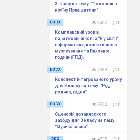
3 класу на тему: "Подорож в
країну Прав дитини"
DOCX
3332
0
Комплексний урок в
початковій школі з "Я у світі",
інформатики, колективного
музикування та Виховної
години(ГПД).
DOCX
7384
0
Конспект інтегрованого уроку
для 3 класу на тему: "Рід,
родина, рідня"
DOCX
7430
0
Сценарій позакласного
заходу для 3 класу на тему:
"Музика весни".
DOC
4235
0