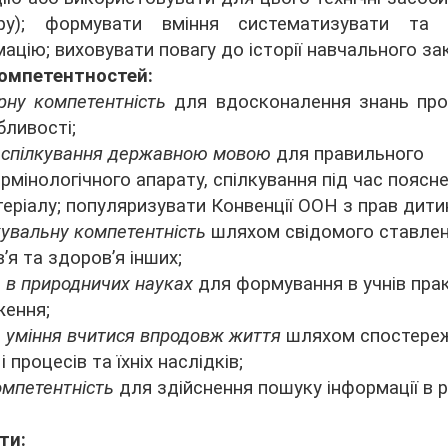
ру); формувати вміння систематизувати та 
ацію; виховувати повагу до історії навчального за
компетентностей:
рну компетентність
для вдосконалення знань про
бливості;
 спілкування державною мовою
для правильного
рмінологічного апарату, спілкування під час поясн
еріалу; популяризувати Конвенції ООН з прав дити
увальну компетентність
шляхом свідомого ставлен
’я та здоров’я інших;
 в природничих науках
для формування в учнів пра
ження;
 уміння вчитися впродовж життя
шляхом спостере
 процесів та їхніх наслідків;
омпетентність
для здійснення пошуку інформації в р
ти: