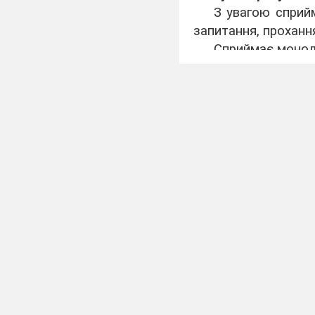
З увагою сприйм
запитання, проханн
Сприймає моноло
про спостереження 
Розповідає, що 
казки, вірша (хто?, 
Використовує рі
Уживає відпов
несловесні засоби 
Обирає для нап
колір тощо)
Створює в груп
вчителя/ вчительки
Провадить (само
Розповідає пр
експериментування
Визначає, які о