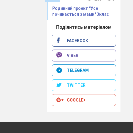
Родинний проект "Усе
починається з мами" 3клас
Поділитись матеріалом
ли та основні
FACEBOOK
VIBER
TELEGRAM
ль демонструє
TWITTER
GOOGLE+
запишемо наш