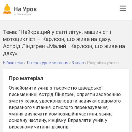
Tog
navi
Тема: "Найкращий у світі літун, машиніст і
мотоцикліст – Карлсон, що живе на даху.
Астрід Ліндгрен «Малий і Карлсон, що живе на
даху».
Бібліотека
Літературне читання
3 клас
Розробки уроків
Про матеріал
Ознайомити учнів з творчістю шведської
письменниці Астрід Ліндгрен, сприяти засвоєнню
змісту казки, удосконалювати навички свідомого
виразного читання, стислого переказування,
уміння визначати композиційні частини: зачин,
основну частину, кінцівку. Вправляти учнів у
виразному читанні діалогів.