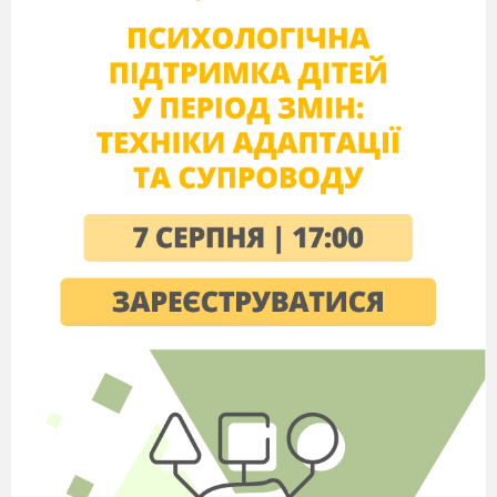
1.Біографія
Це чудова шведська письменниця, яка прожила
95 років. Її називали «Андерсеном наших днів».
Вона написала багато захоплюючих книг, які
перекладено багатьма мовами. За твори для
дітей отримала Золоту медаль ім.
Г.К.Андерсена.
Дуже сподобався дітям веселий Карлсон і
дотепний Малюк! Ця дитяча захопленість
героями надихала письменника продовжувати
творити
історію про Карлсона й Малюка. Тому
вона видала аж три повісті про їхні пригоди…
V.Оголошення теми уроку
Отже,сьогодні ми з вами будемо читати уривки
з казки «Про Карлсона, що живе на даху»
VI.Опрацювання уривка казки Астрід Ліндгрен
«Про Карлсона, що живе на даху»
1.
Читання колонок слів, що зустрічаються в
тексті у повільному, середньому та швидкому
темпі. Пояснення незрозумілих слів