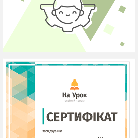
Вікно
мерехтіли
Фіранки
пролетів
Димар
зміряв
Літун
промчав
Машиніст
схопив
Моторист
помахав
- Діти, а чи чуєте ви якийсь шум? Що ж це таке?
Та це ж сам Карлсон до нас завітав. Гадаю, він
нам допоможе краще зрозуміти казку про себе.
(Учень переодягнений в костюм Карлсона
подає зразок виразного читання казки.) Після
того запитує
-Діти, а знаєте що мені подобається більше, ніж
солодке варення? А подобається мені
найбільше, коли ви про мене розповідаєте,
читаєте, малюєте мене…
Вчитель: Дітки, а ми хочемо щоб Карлсон був
нами задоволений?