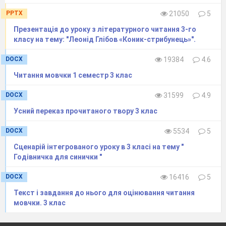
PPTX
21050
5
-Знайдіть у тексті зачин, основну частину,
кінцівку?
Презентація до уроку з літературного читання 3-го
класу на тему: "Леонід Глібов «Коник-стрибунець»".
VII. Підсумок уроку
DOCX
19384
4.6
-Діти наш Карлсон приніс нам сюрпризи.Учень –
Карлсон роздає дітям конверти з малюнком
Читання мовчки 1 семестр 3 клас
Карлсона, а в конвертах запитання.
DOCX
31599
4.9
- Хто автор Казки?
Усний переказ прочитаного твору 3 клас
-Назвіть Батьківщину письменниці?
DOCX
5534
5
-Назвіть героїв казки?
Сценарій інтегрованого уроку в 3 класі на тему "
- Як познайомились Карлсон і Малий?
Годівничка для синички "
-Зачитайте розмову Малого з Карлсоном?
DOCX
16416
5
-Що таке казка?
Текст і завдання до нього для оцінювання читання
мовчки. 3 клас
- Як ви думаєте Карлсон – це реальний чи
фантастичний герой?