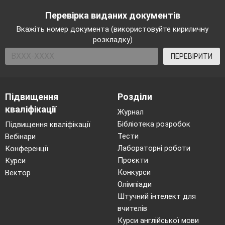
Чому вчить нас ця казка?
Перевірка виданих документів
Вкажіть номер документа (використовуйте кириличну
Що цікавого та нового ви дізнались на
розкладку)
уроці?
ПЕРЕВІРИТИ
Підвищення
Розділи
кваліфікації
Журнал
Бібліотека розробок
Підвищення кваліфікації
Тести
Вебінари
Лабораторні роботи
Конференції
Проєкти
Курси
Конкурси
Вектор
Олімпіади
Штучний інтелект для
вчителів
Курси англійської мови