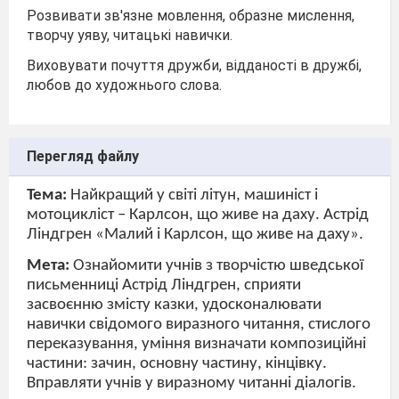
Розвивати зв'язне мовлення, образне мислення,
творчу уяву, читацькі навички.
Виховувати почуття дружби, відданості в дружбі,
любов до художнього слова.
Перегляд файлу
Тема:
Найкращий у світі літун, машиніст і
мотоцикліст – Карлсон, що живе на даху. Астрід
Ліндгрен «Малий і Карлсон, що живе на даху».
Мета:
Ознайомити учнів з творчістю шведської
письменниці Астрід Ліндгрен, сприяти
засвоєнню змісту казки, удосконалювати
навички свідомого виразного читання, стислого
переказування, уміння визначати композиційні
частини: зачин, основну частину, кінцівку.
Вправляти учнів у виразному читанні діалогів.