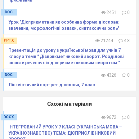
Писав, читати, ходитиму;
Співали, вчили, раділа;
DOC
2451
0
Пояснювати, брав, вмітиму;
Принесли, творили, працювати.
Урок "Дієприкметник як особлива форма дієслова:
значення, морфологічні ознаки, синтаксична роль"
Інфінітив є в реченні (0,5 б)
Дивлюсь я на небо та й думку гадаю.
PPTX
21244
4.8
Казати правду треба вчасно і невчасно.
Презентація до уроку з української мови для учнів 7
На сонці ясени горять, спадають ягоди з
класу з теми " Дієприкметниковий зворот. Розділові
шовковиць.
знаки в реченнях із дієприкметниковим зворотом "
Небо червоніло й жовтіло, ніби облите
золом, облите жаром.
DOC
4326
0
Літеру
е(є)
треба писати в обох дієсловах
Лінгвістичний портрет дієслова, 7 клас
дійсного способу в рядку (0,5 б)
Мож..мо, знайд..мо
Кле..мо, існу..мо
Схожі матеріали
Купу..мо, крут..мо
Клич..мо, поміт..мо
DOCX
9672
0
Установіть відповідність між формами
ІНТЕГРОВАНИЙ УРОК У 7 КЛАСІ (УКРАЇНСЬКА МОВА –
дієслова й наведеними прикладами (1 б)
УКРАЇНОЗНАВСТВО) ТЕМА: ДІЄПРИСЛІВНИКОВИЙ