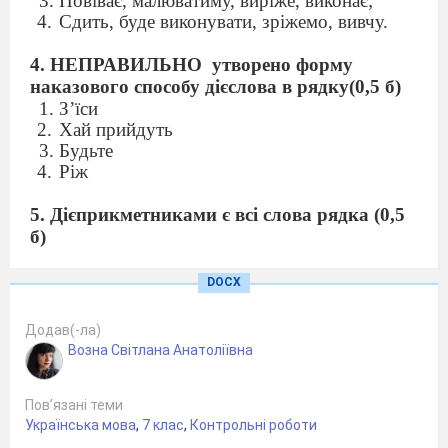
Повіває, малюватиму, виріже, виконає;
Сдить, буде виконувати, зріжемо, вивчу.
4. НЕПРАВИЛЬНО
утворено форму
наказового способу дієслова в рядку(0,5 б)
З’їси
Хай прийдуть
Будьте
Ріж
5. Дієприкметниками є всі слова рядка (0,5
б)
Упорядкований, виконувана, жовтий
Зніяковілий, змужнілий, існуючий
DOCX
Дрібненький, здрібнілий, подрібнений
Працьовитий, працюючий, опрацьований
Додав(-ла)
Возна Світлана Анатоліївна
6. Помилку в написанні особового
закінчення дієслова допущено в рядку (0,5
Пов’язані теми
б)
Українська мова
,
7 клас
,
Контрольні роботи
Синієш, гоїш