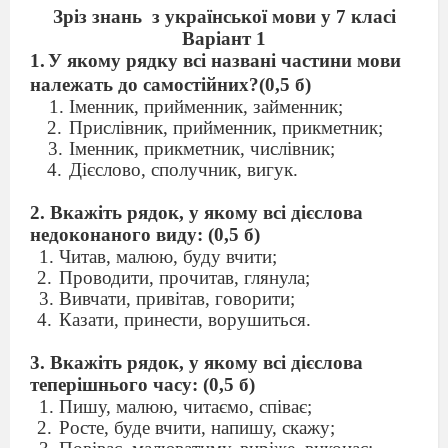
Зріз знань
з української мови у 7 класі
Варіант 1
1.
У якому рядку всі названі частини мови
належать до самостійних?(0,5 б)
Іменник, прийменник, займенник;
Прислівник, прийменник, прикметник;
Іменник, прикметник, числівник;
Дієслово, сполучник, вигук.
2. Вкажіть рядок, у якому всі дієслова
недоконаного виду: (0,5 б)
Читав, малюю, буду вчити;
Проводити, прочитав, глянула;
Вивчати, привітав, говорити;
Казати, принести, ворушиться.
3. Вкажіть рядок, у якому всі дієслова
теперішнього часу: (0,5 б)
Пишу, малюю, читаємо, співає;
Росте, буде вчити, напишу, скажу;