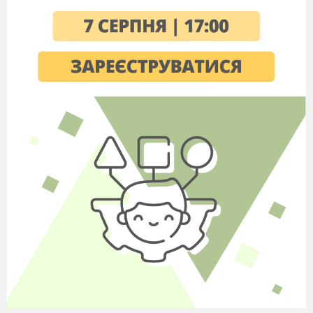
9. Прочитайте текст і виконайте завдання
до нього( 3 б)
1)Море дедалі втрачало спокій. 2)Чайки
знімались із одиноких берегових скель,
припадали грудьми до хвилі і плакали над
морем. 3)Море потемніло, змінилось. 4) Дрібні
хвилі зливались докупи, мов брили
зеленкуватого скла, непомітно підкрадались до
берега, падали на пісок і розбивались на білу
піну. 5)Під човном клекотіло, кипіло,
шумувало, а він підскакував, немов … кудись
на білогривих звірах.
На місці пропуску у п’ятому реченні
має бути дієслово
Біг
Ішов
Лежав
Мчав
2) Динамічність у тексті досягається