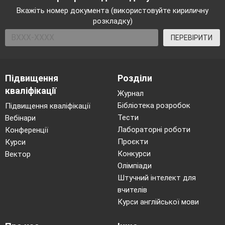
планет космічний корабель?.. 3. Тепла
Вкажіть номер документа (використовуйте кириличну
розкладку)
цяточка наближається, з неї струмує
заманливе, ніби щастя, проміння.4.
ПЕРЕВІРИТИ
Здається — піднімеш руку — і
опуститься зірочка легким світлячком
тобі на долоню.
1) Дієслово майбутнього часу вжито в
Підвищення
Розділи
реченні
кваліфікації
Журнал
Першому
Бібліотека розробок
Підвищення кваліфікації
Другому
Тести
Вебінари
Третьому
Лабораторні роботи
Конференції
Четвертому
Дієприкметник вжито в реченні
Проєкти
Курси
Першому
Конкурси
Вектор
Другому
Олімпіади
Третьому
Штучний інтелект для
Четвертому
вчителів
Текст належить до стилю
Курси англійської мови
Розмовного
Художнього