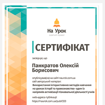
через використання переважно дієслів
Минулого часу
Теперішнього часу
Майбутнього часу
Безособових
3)Текст належить до стилю
Розмовного
Публіцистичного
Художнього
Наукового
Запишіть речення, підкресліть усі
члени речення, виділене дієслово
розберіть як частину мови (3 б)
«Між листям
зашелестів
густий, рівний
дощ» (С.Васильченко)
Зріз знань
з української мови у 7 класі