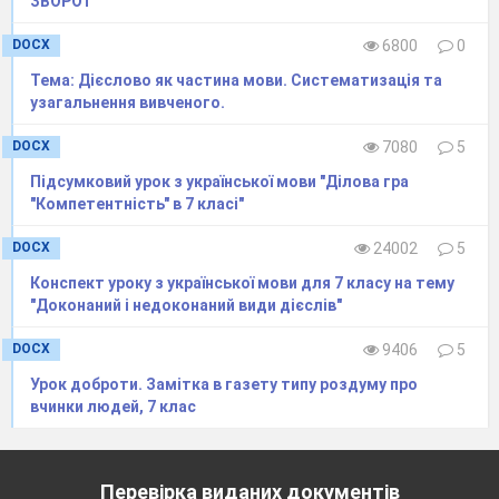
ЗВОРОТ
DOCX
6800
0
Інфінітив
Тема: Дієслово як частина мови. Систематизація та
Особова форма
узагальнення вивченого.
Безособова форма
Дієприкметник
DOCX
7080
5
Показуючись
Підсумковий урок з української мови "Ділова гра
Милуватися
"Компетентність" в 7 класі"
Розпечений
Іскряться
DOCX
24002
5
Хмариться
Конспект уроку з української мови для 7 класу на тему
"Доконаний і недоконаний види дієслів"
Утворіть форми наказового та
DOCX
9406
5
умовного способу слова
«ходити»
(2 б)
Урок доброти. Замітка в газету типу роздуму про
Прочитайте текст і виконайте завдання до
вчинки людей, 7 клас
нього (3 б)
1.Що там пливе по нічному, підсвіченому
палахкотінням далеких заводських заграв
Перевірка виданих документів
небі? 2. Падає зірка чи торує шлях до