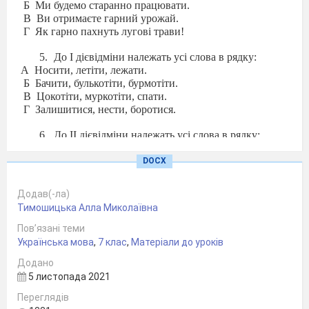
Б
Ми будемо старанно працювати.
В
Ви отримаєте гарний урожай.
Г
Як гарно пахнуть лугові трави!
До І дієвідміни належать усі слова в рядку:
А
Носити, летіти, лежати.
Б
Бачити, булькотіти, бурмотіти.
В
Цокотіти, муркотіти, спати.
Г
Залишитися, нести, боротися.
До ІІ дієвідміни належать усі слова в рядку:
А
Стояти, радити, бродити.
Б
Писати, бігати, товкти.
DOCX
В
Берегти, принести, виконати.
Г
Читати, іти, чути.
Додав(-ла)
Тимошицька Алла Миколаївна
Позначте рядок, у якому всі дієслова є
інфінітивами:
Пов’язані теми
А
Охопити, побачити, ішов.
Українська мова
,
7 клас
,
Матеріали до уроків
Б
Говорити, спати, сміятися.
Додано
В
Сидіти, наїжачитися, діждалися.
5 листопада 2021
Г
Малювала, стежити, махати.
Переглядів
Позначте рядок, у якому всі дієслова мають