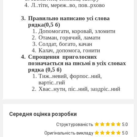
Л..тіти, мереж..во, пов..рхово
Правильно написано усі слова
рядка(0,5 б)
Допомогати, коровай, зломити
Отаман, горячий, ламати
Солдат, богато, качан
Калач, допомога, гонити
Спрощення приголосних
позначається на письмі в усіх словах
рядка (0,5 б)
Тиж..невий, форпос..ний,
вартіс..гий
Хвас..нути, піс..ний, заздріс..ний
Кількіс..ний, хворос..няк,
бриз..нути
Влас..ний, ціліс..ний, шелес..нути
Середня оцінка розробки
Орфографічну помилку допущено в
Структурованість
5.0
рядку (0,5 б)
Оригінальність викладу
5.0
Здолати втому допоможе