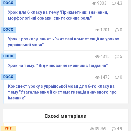
усіх словах рядка: (0,5 б)
DOCX
9303
4.3
ро..повісти, ..цементувати, ..пекти;
Урок для 6 класу на тему "Прикметник: значення,
бе..силий, ро..копати, бе..крилий;
морфологічні ознаки, синтаксична роль"
…чорнілий, ..цілення, не..проста;
…ховати, …керувати, ро..чистити.
DOCX
1701
0
Мякий знак на місці пропуску треба
писати в усіх словах рядка(0,5 б)
Урок - розклад занять "життєві компетенції на уроках
Відчуваєт..ся, черешен..ці, Хар..ків
української мови"
Різ..блений, близ..кість,він..чати
DOCX
4315
5
Рибон..ці, Гор..кий, колис..ці
Трипіл..ський, жен..шень, пот..мяніти
Урок на тему: " Відмінювання іменників І відміни"
Орфографічну помилку допущено в
DOCX
1473
0
рядку (0,5 б)
Конспект уроку з української мови для 6-го класу на
Туреччина, Галичина, Черкащина
тему "Узагальнення й систематизація вивченого про
Луганщина, Сумщина, Харківщина
іменник"
Віничина, Німеччинна,
Житомирщинна
Словаччина, Збаражчина, Київщина
Схожі матеріали
Спрощення позначається на письмі в усіх
PPT
39959
4.9