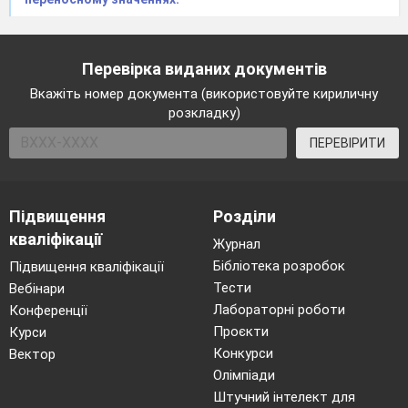
Запишіть слова фонетичною
транскрипцією (2 б)
Зберешся, стрічці
Перевірка виданих документів
Власне висловлювання (5 б)
Вкажіть номер документа (використовуйте кириличну
розкладку)
Уявіть ситуацію: ви стали учасником диспуту
на тему «
Вірний друг – то великий скарб
».
ПЕРЕВІРИТИ
Напишіть твір-мініатюру, у якому обґрунтуйте
свої погляди на цю проблему, скориставшись
поданим висловом: «
Дружба має різні прояви,
Підвищення
Розділи
але закон у неї один – вірність
» (
М.
кваліфікації
Журнал
Коцюбинський
).
Сформулюйте тезу, наведіть
Бібліотека розробок
Підвищення кваліфікації
переконливий аргумент, проілюструйте
Тести
Вебінари
прикладом з художньої літератури
Лабораторні роботи
Конференції
історичними фактами, сформулюйте висновки.
Проєкти
Курси
Конкурси
Вектор
Олімпіади
Штучний інтелект для