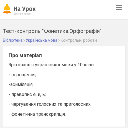
Tog
navi
Тест-контроль "Фонетика.Орфографія"
Бібліотека
Українська мова
Контрольні роботи
Про матеріал
Зріз знань з української мови у 10 класі:
- спрощення;
-асиміляція;
- правопис е, и, ь;
- чергування голосних та приголосних;
- фонетична транскрипція.