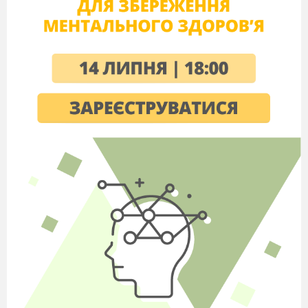
4.
Без-
Слова
а.
Хмарний, коштовний,
корисливий
б.
Шукати, святити, шепотіти
в.
Шкребти, рвати, м’яти
г.
Нести, важити, ламати
д.
Хвилювати, питати, говорити.
Записати слова фонетичною
транскрипцією
(2 б)
Возиться, доріжці
Власне висловлювання (5 б)
Уявіть ситуацію: вам запропонували взяти
участь в обговоренні теми «
У чому цінність
людського життя
». Викладіть власне
розуміння цієї проблеми в творі-мініатюрі,
скориставшись поданим висловом: «
Людина не