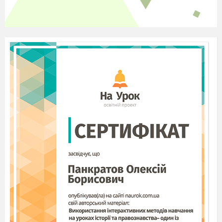
вічна на цій землі. А справи, які залишає по
собі, – ото корінь життя людського
» (
І.
Цюпа
). Сформулюйте тезу, наведіть
переконливий аргумент, проілюструйте
прикладом з художньої літератури
історичними фактами, сформулюйте висновки.
Зріз знань з української мови у 10 класі
Варіант 2
Власну назву треба брати в лапки в усіх
словах рядка, ОКРІМ (0,5 б)
Цукерки Карпати
Видавництво Свічадо
Урочище Нечимне
Кінофільм Земля
У формі орудного відмінка буде
відбуватися подвоєння літер в обох