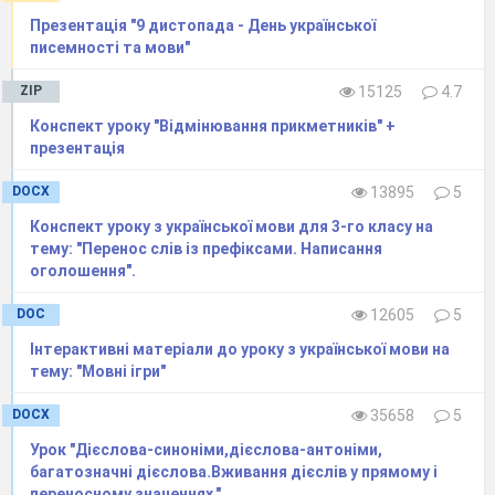
словах рядка (0,5)
Презентація "9 дистопада - День української
писемності та мови"
Балас..ний, виїз..ний, захис..ний
Перехрес..ний, запясн..ий, якіс..ний
ZIP
15125
4.7
Тиж..невий, очис..ний, зліс..ний
Форпос..ний, безшелес..ний, перс..ні
Конспект уроку "Відмінювання прикметників" +
презентація
Доберіть українські відповідники до
іншомовних слів(1 б)
DOCX
13895
5
1.креативний
Конспект уроку з української мови для 3-го класу на
2. імпульсивний
тему: "Перенос слів із префіксами. Написання
3. субтильний
оголошення".
3. фіктивний
DOC
12605
5
Поривчастий
Інтерактивні матеріали до уроку з української мови на
Несправжній
тему: "Мовні ігри"
Вихований
Тендітний
DOCX
35658
5
Творчий
Урок "Дієслова-синоніми,дієслова-антоніми,
багатозначні дієслова.Вживання дієслів у прямому і
переносному значеннях."