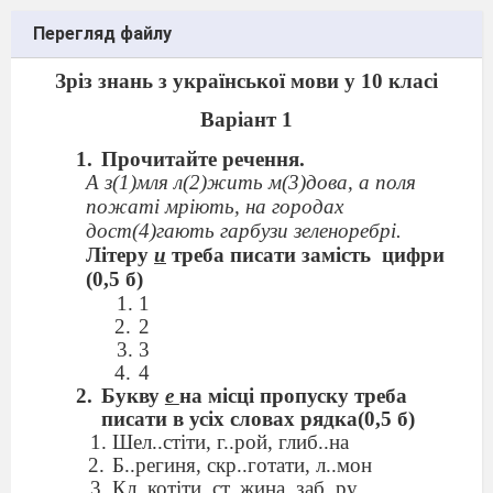
Перегляд файлу
Зріз знань з української мови у 10 класі
Варіант 1
Прочитайте речення.
А з(1)мля л(2)жить м(3)дова, а поля
пожаті мріють, на городах
дост(4)гають гарбузи зеленоребрі.
Літеру
и
треба писати замість
цифри
(0,5 б)
1
2
3
4
Букву
е
на місці пропуску треба
писати в усіх словах рядка(0,5 б)
Шел..стіти, г..рой, глиб..на
Б..региня, скр..готати, л..мон
Кл..котіти, ст..жина, заб..ру