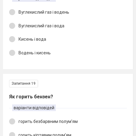
Вуглекислий газ і водень
Вуглекислий газ і вода
Кисень і вода
Водень і кисень
Запитання 19
Як горить бензен?
варіанти відповідей
горить безбарвним полум’ям
горить кіптявим полум’ям