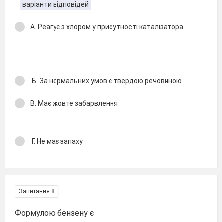
варіанти відповідей
А. Реагує з хлором у присутності каталізатора
Б. За нормальних умов є твердою речовиною
В. Має жовте забарвлення
Г. Не має запаху
Запитання 8
Формулою бензену є