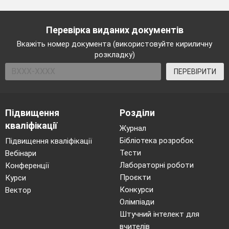
Перевірка виданих документів
Вкажіть номер документа (використовуйте кириличну
розкладку)
ПЕРЕВІРИТИ
Підвищення
Розділи
кваліфікації
Журнал
Бібліотека розробок
Підвищення кваліфікації
Тести
Вебінари
Лабораторні роботи
Конференції
Проєкти
Курси
Конкурси
Вектор
Олімпіади
Штучний інтелект для
вчителів