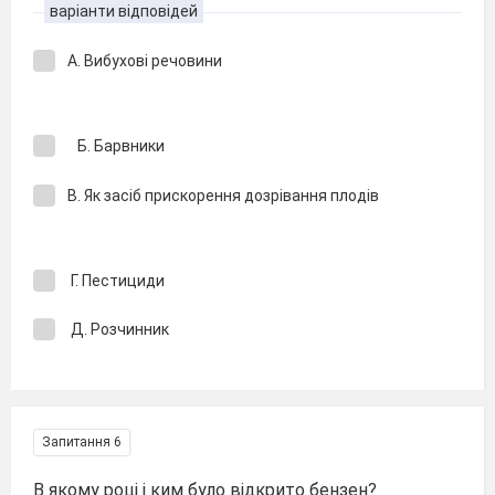
варіанти відповідей
А. Вибухові речовини
Б. Барвники
В. Як засіб прискорення дозрівання плодів
Г. Пестициди
Д. Розчинник
Запитання 6
В якому році і ким було відкрито бензен?