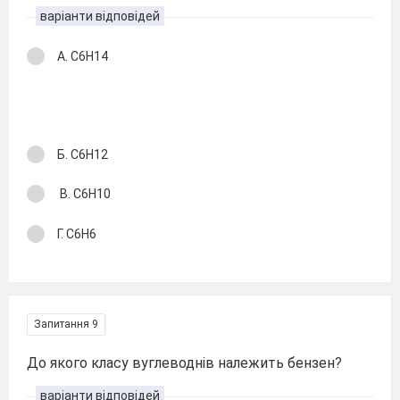
варіанти відповідей
А. С6Н14
Б. С6Н12
В. С6Н10
Г. С6Н6
Запитання 9
До якого класу вуглеводнів належить бензен?
варіанти відповідей