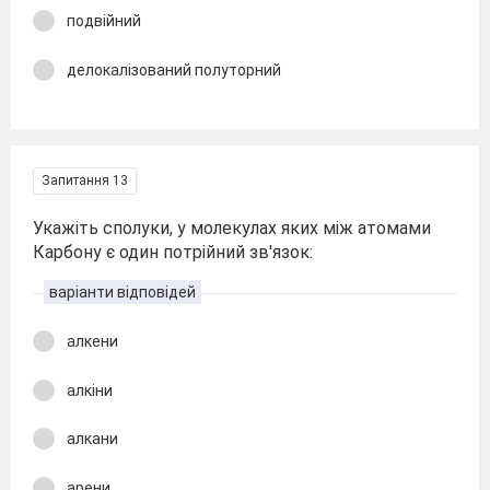
подвійний
делокалізований полуторний
Запитання 13
Укажіть сполуки, у молекулах яких між атомами
Карбону є один потрійний зв'язок:
варіанти відповідей
алкени
алкіни
алкани
арени