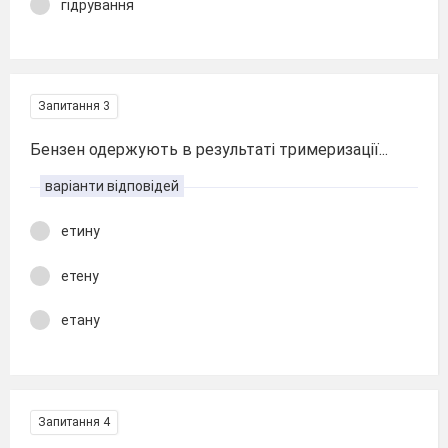
гідрування
Запитання 3
Бензен одержують в результаті тримеризації...
варіанти відповідей
етину
етену
етану
Запитання 4