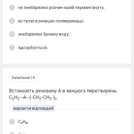
не знебарвлює розчин калій перманганату;
вступає в реакцію полімеризації;
знебарвлює бромну воду;
адсорбується;
Запитання 19
Встановіть речовину А в ланцюгу перетворень:
С
Н
--А--(-СН
-СН
-)
2
2
2
2
n
варіанти відповідей
С
Н
;
4
8