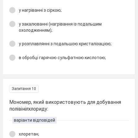
у нагріванні з сіркою;
у закалюванні (нагрівання із подальшим
охолодженням);
у розплавлянні з подальшою кристалізацією;
в обробці гарячою сульфатною кислотою;
Запитання 10
Мономер, який використовують для добування
полівінілхлориду:
варіанти відповідей
хлоретан;