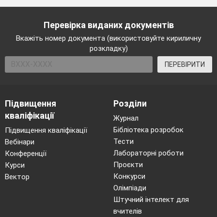
Перевірка виданих документів
Вкажіть номер документа (використовуйте кириличну
розкладку)
ПЕРЕВІРИТИ
Підвищення
Розділи
кваліфікації
Журнал
Бібліотека розробок
Підвищення кваліфікації
Тести
Вебінари
Лабораторні роботи
Конференції
Проєкти
Курси
Конкурси
Вектор
Олімпіади
Штучний інтелект для
вчителів