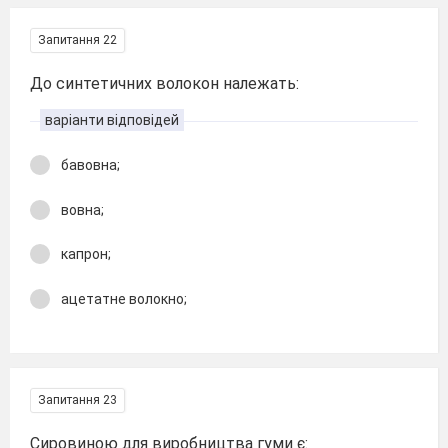
Запитання 22
До синтетичних волокон належать:
варіанти відповідей
бавовна;
вовна;
капрон;
ацетатне волокно;
Запитання 23
Сировиною для виробництва гуми є: