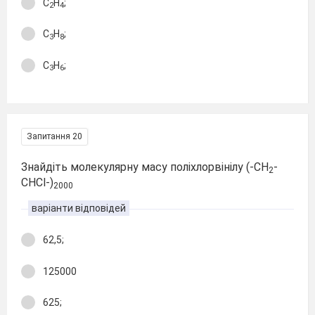
С
Н
;
2
4
С
Н
;
3
8
С
Н
;
3
6
Запитання 20
Знайдіть молекулярну масу поліхлорвінілу (-СН
-
2
СНСl-)
2000
варіанти відповідей
62,5;
125000
625;