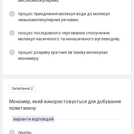
високомолкулярних;
процес приєднання молекул води до молекул
низькомолекулярних речовин;
пооцес послідовного черговання сполучення
молекул насиченого та ненасиченого вуглеводнів;
процес розриву кратних зв`язківу молекулах
мономеру;
Запитання 2
Мономер, який використовується для добування
поліетилену:
варіанти відповідей
пропін;