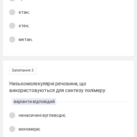
етан;
етен;
метан;
Запитання 3
Низькомолекулярні речовини, що
використовуються для синтезу полімеру:
варіанти відповідей
ненасичені вуглеводні;
мономери;