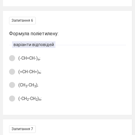
Запитання 6
Формула поліетилену:
варіанти відповідей
(-CH=CH-)
;
n
(=CH-CH=)
;
n
(CH
-CH
);
3
3
(-CH
-CH
)
;
2
2
n
Запитання 7