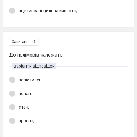
ацетилсалецилова кислота;
Запитання 26
До полімерів належать:
варіанти відповідей
поліетилен;
нонан;
етен;
пропан;