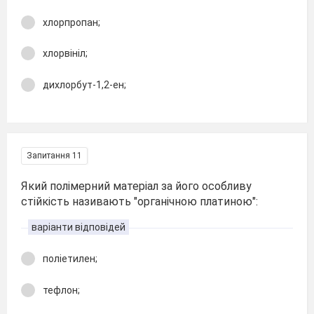
хлорпропан;
хлорвініл;
дихлорбут-1,2-ен;
Запитання 11
Який полімерний матеріал за його особливу
стійкість називають "органічною платиною":
варіанти відповідей
поліетилен;
тефлон;