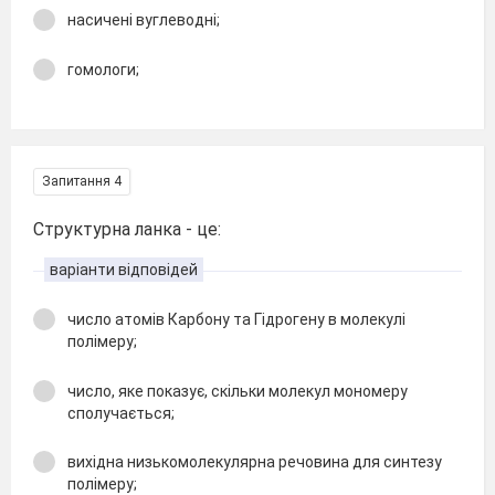
насичені вуглеводні;
гомологи;
Запитання 4
Структурна ланка - це:
варіанти відповідей
число атомів Карбону та Гідрогену в молекулі
полімеру;
число, яке показує, скільки молекул мономеру
сполучається;
вихідна низькомолекулярна речовина для синтезу
полімеру;