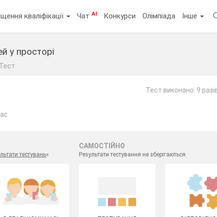
AI
щення кваліфікації
Чат
Конкурси
Олімпіада
Інше
й у просторі
Тест
Тест виконано: 9 разі
лас
САМОСТІЙНО
льтати тестувань
»
Результати тестування не зберігаються