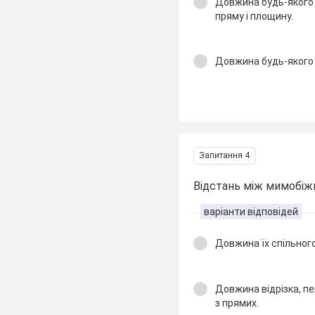
Довжина будь-якого в
пряму і площину.
Довжина будь-якого
Запитання 4
Відстань між мимобіж
варіанти відповідей
Довжина їх спільног
Довжина відрізка, п
з прямих.