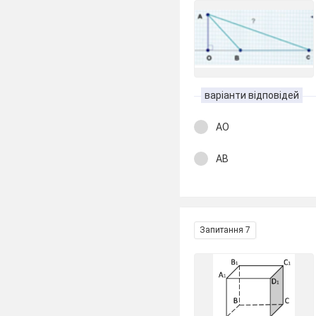
варіанти відповідей
АО
АВ
Запитання 7