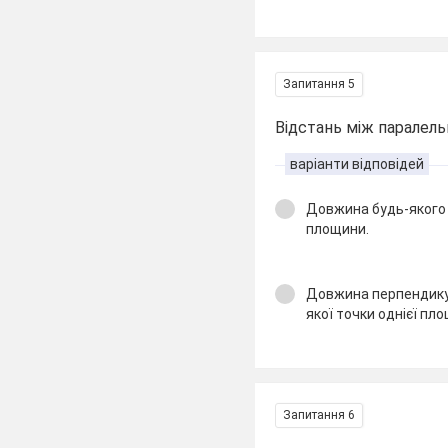
Запитання 5
Відстань між паралел
варіанти відповідей
Довжина будь-якого в
площини.
Довжина перпендикул
якої точки однієї пло
Запитання 6