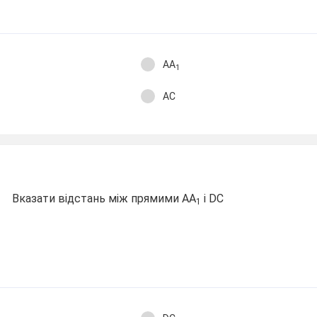
АА
1
АС
Вказати відстань між прямими АА
і DC
1