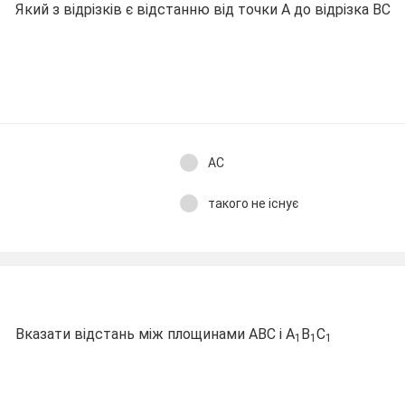
Який з відрізків є відстанню від точки А до відрізка ВС
АС
такого не існує
Вказати відстань між площинами АВС і А
В
С
1
1
1