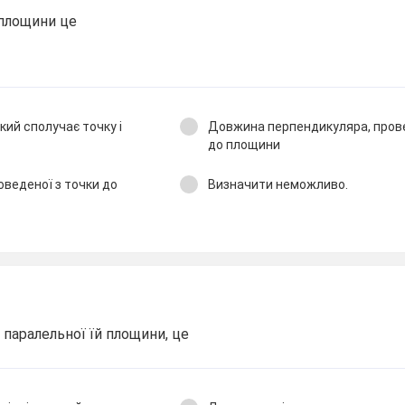
 площини це
який сполучає точку і
Довжина перпендикуляра, прове
до площини
оведеної з точки до
Визначити неможливо.
 паралельної їй площини, це