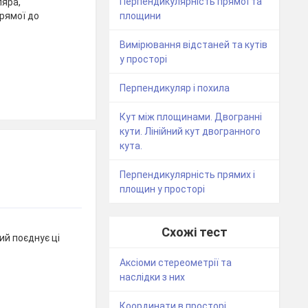
Перпендикулярність прямої та
яра,
прямої до
площини
Вимірювання відстаней та кутів
у просторі
Перпендикуляр і похила
Кут між площинами. Двогранні
кути. Лінійний кут двогранного
кута.
Перпендикулярність прямих і
площин у просторі
Схожі тест
ий поєднує ці
Аксіоми стереометрії та
наслідки з них
Координати в просторі