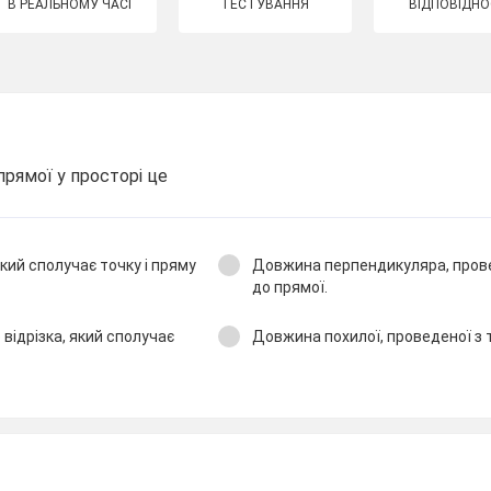
В РЕАЛЬНОМУ ЧАСІ
ТЕСТУВАННЯ
ВІДПОВІДНО
прямої у просторі це
який сполучає точку і пряму
Довжина перпендикуляра, прове
до прямої.
відрізка, який сполучає
Довжина похилої, проведеної з 