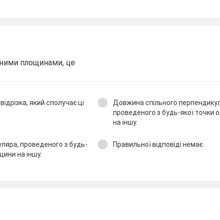
ьними площинами, це
ідрізка, який сполучає ці
Довжина спільного перпендикул
проведеного з будь-якої точки 
на іншу.
яра, проведеного з будь-
Правильної відповіді немає
щини на іншу.