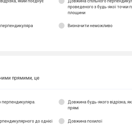
ідрізка, який поєднує
Довжина спільного перпендикул
проведеного з будь-якої точки 
площини
 перпендикуляра
Визначити неможливо
ними прямими, це
о перпендикуляра.
Довжина будь-якого відрізка, як
прямі
ерпендикулярного до однієї
Довжина похилої