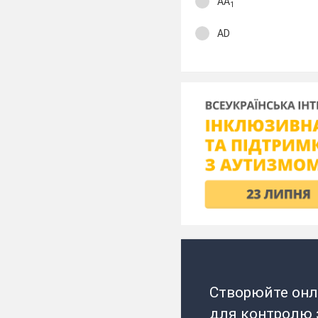
АА
1
AD
Створюйте онл
для контролю з