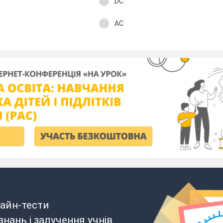
DC
AC
айн-тести
нань і залучення учнів