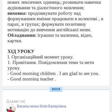
нових лексичних одиниць; розвивати навички
аудіювання та діалогічного мовлення;
виховна:
продовжувати роботу над
формуванням вміння працювати в колективі , в
парах, в групах; формувати позитивну
мотивацію до вивчення англійської мови.
Обладнання:
іграшки та малюнки, відео,
картки.
ХІД УРОКУ
I.
Організаційний момент уроку.
1. Привітання.
Повідомлення теми та мети
уроку.
- Good morning children .
I am glad to see you.
- Good morning teacher .
- How are you? (I am fine, so-so, bad)
. Today we
are having a special lesson. We have guests today.
DOCX
Greet them, please. Well, today we’ll continue
speaking about toys, your favourite toys, we’ll
Додав(-ла)
revise colours, practice question “ Is this a …? Yes,
Васильченко Юлія Валеріївна
it is.”