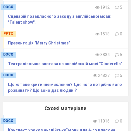
DOCX
1912
5
Сценарій позакласного заходу з англійської мови:
"Talent show".
PPTX
1518
0
Презентація "Merry Christmas"
DOCX
3834
5
Театралізована вистава на англійській мові "Cinderella"
DOCX
24827
5
Що ж таке критичне мислення? Для чого потрібно його
розвивати? Що воно дає людині?
Схожі матеріали
DOCX
11016
0
Конспект уроку з англійської мови для 4-го класу на