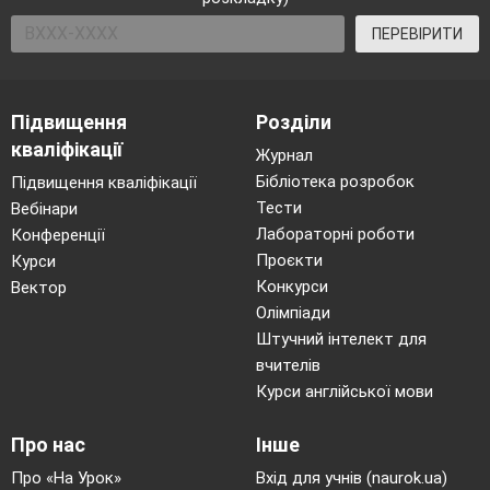
ПЕРЕВІРИТИ
Підвищення
Розділи
кваліфікації
Журнал
Бібліотека розробок
Підвищення кваліфікації
Тести
Вебінари
Лабораторні роботи
Конференції
Проєкти
Курси
Конкурси
Вектор
Олімпіади
Штучний інтелект для
вчителів
Курси англійської мови
Про нас
Інше
Про «На Урок»
Вхід для учнів (naurok.ua)