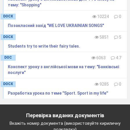
тему: "Shopping"
DOCX
10224
0
Позакласний захід "WE LOVE UKRAINIAN SONGS"
DOCX
5851
5
Students try to write their fairy tales.
DOC
6063
4.7
Конспект уроку з англійської мови на тему: "Банківські
послуги"
DOCX
9285
0
Разработка урока по теме ''Sport. Sport in my life''
Перевірка виданих документів
Вкажіть номер документа (використовуйте кириличну
розкладку)