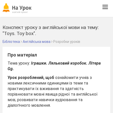
Tog
navi
Конспект уроку з англійської мови на тему:
"Toys. Toy box".
Бібліотека
Англійська мова
Розробки уроків
Про матеріал
Тема уроку:
Іграшки. Ляльковий коробок.
Літера
Gg.
Урок розроблений, щоб
ознайомити учнів з
новими лексичними одиницями із теми та
практикувати їх вживання та здатність
порівнювати мовні явища рідної та англійської
мов; розвивати навички аудіювання та
діалогічного мовлення.