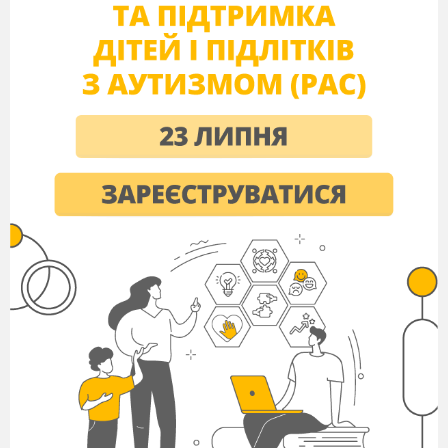
He has got a ball
And she has got a doll.
II.
Основна
частина
уроку
.
1. Ознайомлення з новими ЛО та структурою
“
Is
this
a
…?
Yes, it is”
та практикувати їх
вживання у мовленні.
а)
Flashcards. Look on the flashcards and repeat
after me the words.
б)
Game “ Read my lips”.
в)
Game “ What is missing?” ( “Is this a …? Yes, it
is.”)
г)
Game “ A Toy Box”. Look here. What is this? I
want to put different toys into a toy box. I put a
ball……T – P1 – P2 – P3…