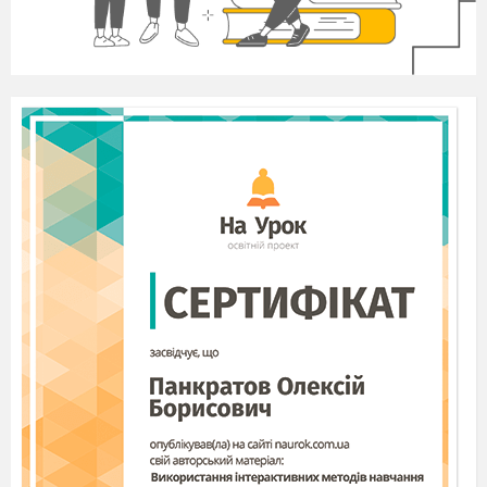
д)
Game “ Colour a toy”. Look on the
blackboard. What can you see? Can you see toys?
Colour them.
2.
Фізкультхвилинка
.” Clap your hands”.
3.
Ознайомлення з літерою
Gg
та
практикування у її вживанні, розумінні.
а)
Look on the screen and repeat a letter Gg.
Перегляд відео.
б)
Game
“
The
First
Letters
”.
Listen to me and
show me the first letter of the word.
Alligator, box, bear, ant, cow, duck, cat, dog, fish,
black, green,grey, blue, elephant.
в)
Game “ A, B, C…” T – P1 – P2 – P3…
III
. Заключна частина.