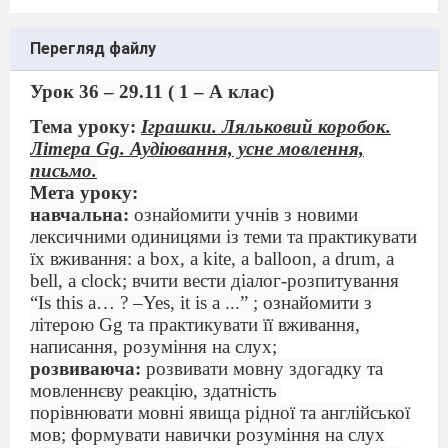
Перегляд файлу
Урок 36 – 29.11 ( 1 – А клас)
Тема
уроку
:
Іграшки
. Ляльковий коробок.
Літера
Gg
.
Аудіювання, усне мовлення,
письмо.
Мета уроку:
навчальна:
ознайомити учнів з новими
лексичними одиницями із теми та практикувати
їх вживання:
a
box
,
a
kite
,
a
ball
oon
,
a
drum
,
a
bell
,
a
clock
; вчити вести діалог-розпитування
“
Is
this
a
… ? –
Yes
,
i
t
is
a
...” ;
ознайомити з
літерою
Gg
та практикувати її вживання,
написання, розуміння на слух;
розвиваюча:
розвивати мовну здогадку та
мовленнєву реакцію, здатність
порівнювати мовні явища рідної та англійської
мов; формувати навички розуміння на слух