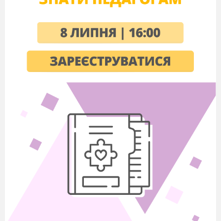
антистресовими
техніками
9
Ресурсна
15 хв.
вправа «Все
одно ти
молодець...»
10
Притча
5 хв.
«Вирішення
проблем»
11
Вправа
15 хв.
Чисті аркуші
«Долоньки»
формату А4,
кольорові
маркери, (або
вирізані з
кольорового
паперу
долоньки)