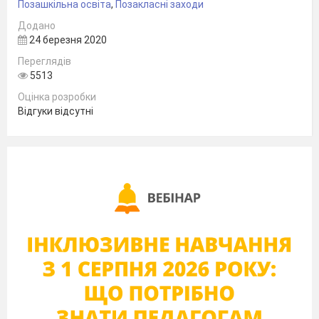
Позашкільна освіта
,
Позакласні заходи
кольорові
Додано
маркери
24 березня 2020
5
Вправа
7 хв.
Переглядів
«Асоціації »
5513
6
Вправа «Я
5 хв.
Оцінка розробки
переживаю
Відгуки відсутні
стрес,
коли…»
7
Вправа
15 хв.
Чисті аркуші
«Ловець
формату А4,
блага»
кольорові
маркери
8
Вправа «Я
20 хв.
Чисті аркуші
володію,
формату А4,
знаю, вмію! »
кольорові
маркери,
буклети з