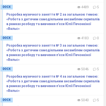
Мета: збір очікувань. Завдання: приклеїти
DOCX
4489
5
стікери з написаними батьками очікуваннями
Розробка музичного заняття № 2 за загальною темою:
від тренінгу на верхню частину годинника.
«Робота з дитячим самодіяльним ансамблем скрипалів
Вправа «Асоціації» (7 хвилин )
в рамках розбору та вивчення п’єси Юлії Печонкіної
«Вальс»
Учасники сидять у колі. Передають один
одному іграшку, називаючи якомога більше
DOCX
4183
0
асоціацій до слова «здоров’я»:
Розробка музичного заняття № 3 за загальною темою:
• успіх;
«Робота з дитячим самодіяльним ансамблем скрипалів
• спокій;
в рамках розбору та вивчення п’єси Юлії Печонкіної
• спілкування;
«Вальс»
• впевненість;
• стабільність;
DOCX
5046
5
• спілкування з природою;
Розробка музичного заняття № 4 за загальною темою:
• життєрадісність;
«Робота з дитячим самодіяльним ансамблем скрипалів
• гармонія;
в рамках розбору та вивчення п’єси Юлії Печонкіної
• хороше самопочуття тощо.
«Вальс»
Але завжди є фактори, які заважають нам
триматися у рівновазі. І один з головних
DOCX
5040
5
факторів – це стрес.