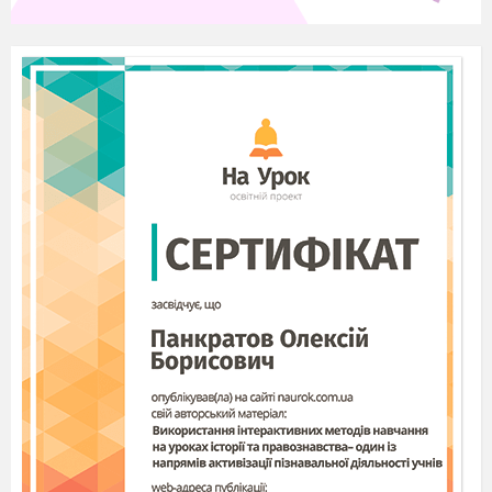
12
Вправа
10 хв.
Плакат
«Очікування»
«Пісочний
годинник»,
стікери,
кольорові
маркери
Хід роботи:
Вступне слово ведучого (3 хв.)
Бути батьком, означає щоденно, повсякчасно
віддавати душевні сили та енергію дитині. А
бути батьком особливої дитини – навантаження
більше в рази. Тому і емоційна втома, і
спустошення набагато гостріше, а вміння
допомогти собі в такій ситуації є потрібним і
обов’язковим. Найбільш вираженими
симптомами емоційного вигорання є
неадекватне виборче емоційне реагування і
редукція сімейних обов’язків. На стадії