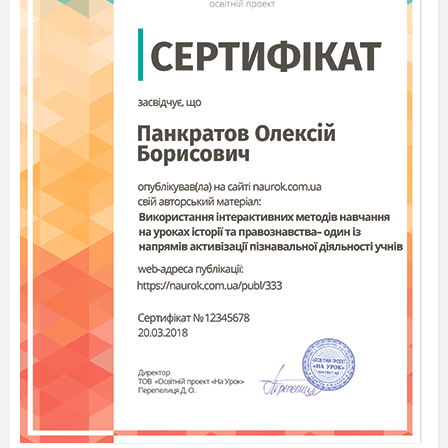
зосереджується?
(Говорю повільно, спокійним
голосом, але дуже твердо.)
• Сядьте зручніше, пориньте у той неприємний
момент.
• Зануртеся в нього, згадайте відчуття,
відчуйте біль, заплачте.
• Знайдіть те місце, де болить
(1—2хв).
• Спробуйте побачити внутрішнім зором, не
розплющуючи очей, який вигляд у болю?
(1хв.)
• Якого він кольору?
• Якої форми?
• Чи є в нього запах?
(Зхв на обмірковуван
ня.)
Тепер розплющимо очі й намалюємо те, що
побачили. Виберіть колір свого болю.
(З—5 хв.)
Уважно подивіться на малюнок.
Ось він, ваш біль. Познайомтеся з ним,
сказавши: «Здрастуй, мій болю!». Подивіться