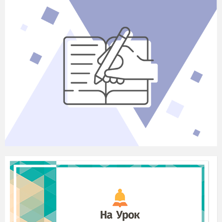
• Сядьте зручніше.
• Максимально розслабтеся.
• Скиньте із себе ці відчуття, як ми скидаємо
одяг.
• Перекладаємо, скидаємо, змиваємо,
звільняємося!
(1—2хв.)
• Розплющуємо очі. Усміхнулися. Нам добре,
комфортно.
2. Вправа «Робота з болем»
Мета:
сприяння усвідомленню сили або
слабкості «власного Я», розвиток навичок
самоаналізу, стимулювання подолання
заблокованості зовнішньої і внутрішньої
комунікації особистості.
Інструкція.
Скажіть, поклавши руку на
серце: коли відбувається розлучення — це
боляче? Де зосереджується біль: у певному
місці чи якось інакше? Де саме в тілі він