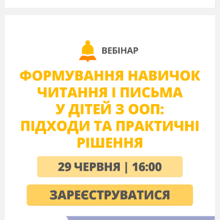
Обговорення
Прочитані почуття й відчуття розглядаються,
уточнюються. Сам автор, прочитавши
написане, зможе побачити у ньому щось
важливе, щось не помічене раніше, зможе
спробувати уявити, як його дітям нелегко.
Психолог.
Ось так або дуже схоже можуть
почуватися і діти в подібній ситуації. Але ж
вони зовсім беззахисні, їм дуже дискомфортно,
вони не розуміють, чому, навіщо, як це
трапилося? Не завжди знають, що потрібно
робити зі своїми почуттями. А якщо з дітьми
не розмовляють про подібні справи, їм стає ще
важче...
Завершимо вправу. Заплющіть очі.
(Психолог
говорить повільно, спокійним голосом, але
дуже твердо.)