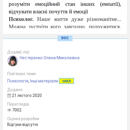
розуміти емоційний стан інших (емпатії),
відчувати власні почуття й емоції
Психолог.
Наше життя дуже різноманітне...
Можна зустріти кого завгодно, подружитися,
закохатися, вийти заміж, народити дитину і...
DOC
розлучитися. От і уявіть собі на хвилиночку, як
жити й почуватися при розлученні власних
Додав(-ла)
батьків...
Нестеренко Олена Миколаївна
Інструкція.
Сядьте максимально зручно.
Заплющіть очі. Покладіть долоні на груди, в
Пов’язані теми
область сонячного сплетіння. Подумайте...
Психологія
,
Інші матеріали
ІНКЛ
Уявіть... Відчуйте, що через вас батьки більше
Додано
не разом.
(Пауза
7—
2хв.)
21 лютого 2020
Усю палітру почуттів вилийте на папір, тобто
Переглядів
опишіть
(пишуть 3хв).
7002
Починайте зі слів: «Здрастуйте! Я — Наталя. Я
Оцінка розробки
відчуваю...».
Відгуки відсутні