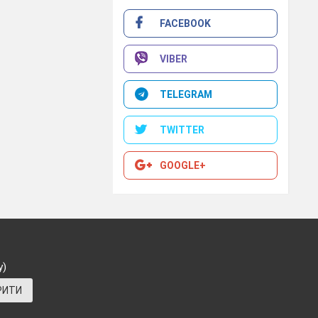
FACEBOOK
VIBER
TELEGRAM
TWITTER
GOOGLE+
у)
РИТИ