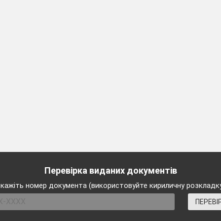
м орнаментом квітне хрестик, низинка,
ним мереживом, мов павутинка.
ове суцвіття проросте в тім серпанку,
ній, чудовій, святій вишиванці.
іті барв з колоритом чудовим
я яскравий килим народний.
блена таріль, скринька та топірець –
ові нащадки донесли до нас.
ах тонких відчувається дзвін,
х струмках відбивається він.
 красі ні межі, ані краю.
Перевірка виданих документів
щенна любов вниз послана із раю.
кажіть номер документа (використовуйте кириличну розкладк
е, хай усюди примножиться рясно
ПЕРЕВІ
яскраве Буковини мистецтво.