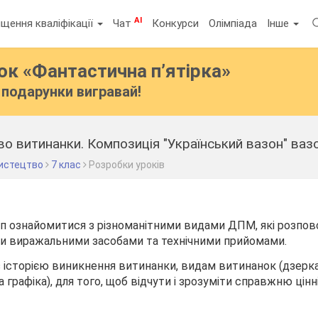
AI
щення кваліфікації
Чат
Конкурси
Олімпіада
Інше
бок
«Фантастична п’ятірка»
подарунки вигравай!
о витинанки. Композиція "Український вазон" вазо
истецтво
7 клас
Розробки уроків
п ознайомитися з різноманітними видами ДПМ, які розпо
ими виражальними засобами та технічними прийомами.
 історією виникнення витинанки, видам витинанок (дзерка
а графіка), для того, щоб відчути і зрозуміти справжню цінн