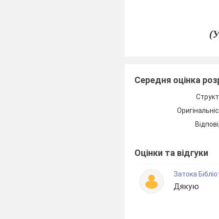
(
Середня оцінка ро
Структ
Оригінальні
Відпові
Оцінки та відгуки
Тема уроку:
Чарівн
вазон
Затока Біблі
Дякую
Мета уроку:
ознайомити учн
прикладного мистецт