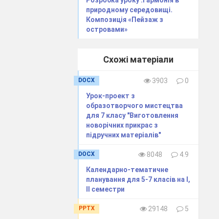
природному середовищі.
Композиція «Пейзаж з
островами»
Схожі матеріали
боти вчителя,
альна схема
DOCX
3903
0
ької народної
авила безпеки
Урок-проект з
образотворчого мистецтва
для 7 класу "Виготовлення
, словник для
новорічних прикрас з
підручних матеріалів"
DOCX
8048
4.9
Календарно-тематичне
планування для 5-7 класів на І,
ІІ семестри
не завдання,
PPTX
29148
5