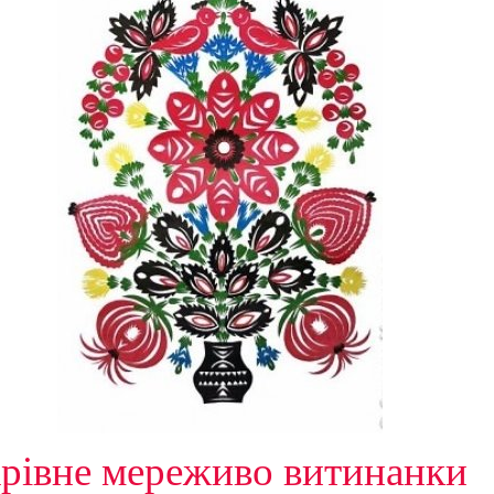
рівне мереживо витинанки