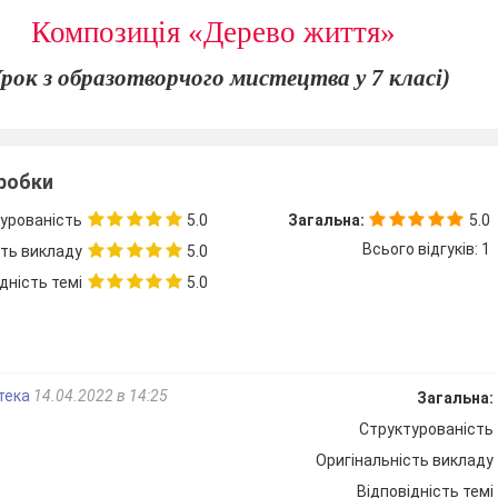
Композиція «Дерево життя»
Урок з образотворчого мистецтва у 7 класі)
зробки
Підготувала і провила
Вчитель з
урованість
5.0
Загальна:
5.0
образотворчого мистец
Всього відгуків: 1
сть викладу
5.0
Поліщук Н.М.
дність темі
5.0
2018р.
е мереживо
витинанки. Композиція «Український
».
отека
14.04.2022 в 14:25
Загальна:
Структурованість
Оригінальність викладу
ів з різноманітними формами декоративно -
ва, розповсюдженого в Україні, його
Відповідність темі