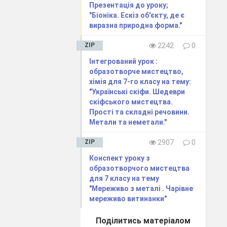
Презентація до уроку;
"Біоніка. Ескіз об'єкту, де є
виразна природна форма."
і пісні)
ZIP
2242
0
то любить наш
Інтегрований урок :
 прадідівські
образотворче мистецтво,
хімія для 7-го класу на тему:
"Українські скіфи. Шедеври
я зберігалося
скіфського мистецтва.
стецтво стало
Прості та складні речовини.
 джерелом її
Метали та неметали."
ZIP
2907
0
Конспект уроку з
образотворчого мистецтва
для 7 класу на тему
"Мереживо з металі . Чарівне
мереживо витинанки"
Поділитись матеріалом