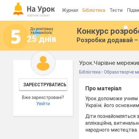
Журнал
Бібліотека
Тести
Підви
Конкурс розро
До розіграшу
залишилось:
25 днів
Розробки додавай – 
Урок.Чарівне мережив
Бібліотека
Образотворче м
ЗАРЕЄСТРУВАТИСЬ
Про матеріал
Вже зареєстровані?
Урок допоможе учням 
Увійти
Україні. його основн
Діти познайомляться з
аплікаційна, витинальн
народного мистецтва.