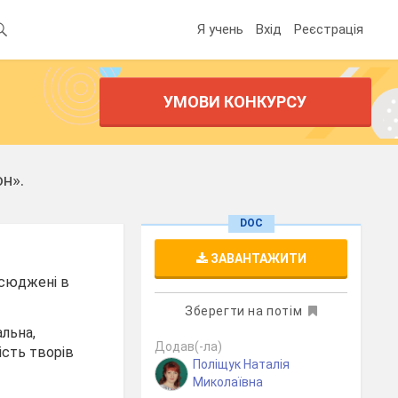
Я учень
Вхід
Реєстрація
УМОВИ КОНКУРСУ
н».
DOC
ЗАВАНТАЖИТИ
всюджені в
Зберегти на потім
льна,
Додав(-ла)
ість творів
Поліщук Наталія
Миколаївна