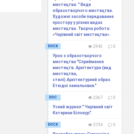
мистецтва: " Види
 (дзеркальна,
образотворчого мистецтва.
Художні засоби передавання
ішньої краси
простору у різних видах
мистецтва. Творча робота:
«Чарівний світ мистецтва».
DOCX
2945
0
 мистецтва,
Урок з образотворчого
мистецтва "Сприймання
мистецтв. Архітектура (вид
я народними
мистецтва,
стилі).Архітектурний образ.
Етюдні замальовки."
DOC
2367
0
Усний журнал " Чарівний світ
Катерини Білокур".
ами.
DOCX
3734
5
Розробка уроку :Гармонія в