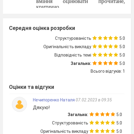
вміння
оцінювати прочитане,
критично
логічно мислити, висловлюючи виважені власні
міркування;
громадянську,
загальнокультурну, інформаційно –
Середня оцінка розробки
комунікативну, міжпредметну,
творчу
Структурованість
5.0
компетентності;
вихову
вати почуття пошани до творчості П.
Оригінальність викладу
5.0
Куліша, любов до Вітчизни,
Відповідність темі
5.0
прищеплювати
пізнавальний інтерес до
історичного минулого рідного
Загальна:
5.0
краю.
Всього відгуків: 1
Тип уроку
: комбінований.
Обладнання:
текст роману, відеофрагменти
Оцінки та відгуки
фільму «Чорна рада», цитатний матеріал до
твору, портрети гетьманів.
Нечипоренко Наталя
07.02.2023 в 09:35
Дякую!
Хід уроку
Загальна:
5.0
Структурованість
5.0
Є час розкидати каміння, а є час збирати
Оригінальність викладу
5.0