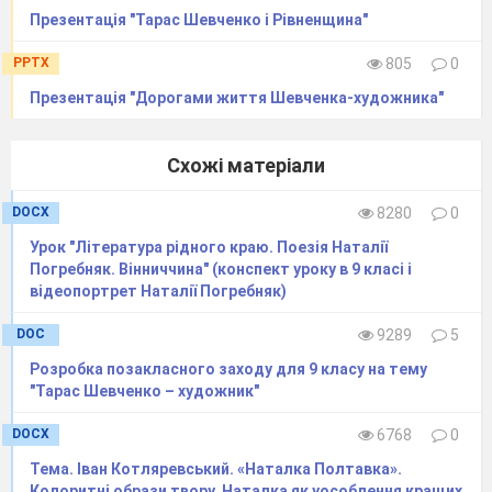
мизерний, мов зараз тільки з неволі
Презентація "Тарас Шевченко і Рівненщина"
випущений: невеличкий, похилий, очі йому
позапа
дали і наче до чого придивляються, а
PPTX
805
0
губи якось покривились, що ти б сказав —
Презентація "Дорогами життя Шевченка-художника"
він і зроду не сміявся. У синьому жупанкові,
у старих полотняних шароварах, да й те на
Схожі матеріали
йому було мов по
зичене»
(Василь
Невольник)
DOCX
8280
0
11
«…не любив ніяких сварок; … бо був козак
Урок "Література рідного краю. Поезія Наталії
друзяка: уже кому чи яка нужда, чи що, то
Погребняк. Вінниччина" (конспект уроку в 9 класі і
відеопортрет Наталії Погребняк)
зарятує й визволить»
(М. Черевань)
12. «…був здоровенний козарлюга. Пика
DOC
9289
5
широка, засмалена на сонці; сам опасистий;
Розробка позакласного заходу для 9 класу на тему
довга, густа чуприна, піднявшись перше
"Тарас Шевченко – художник"
вгору, спадало за ухо, як кінська грива; уси
довгі, униз позакручувані, аж на жупан
DOCX
6768
0
ізвисали; очі так і грають, а чорні, густі
Тема. Іван Котляревський. «Наталка Полтавка».
Колоритні образи твору. Наталка як уособлення кращих