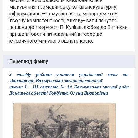
мислити, висловлюючи виважені власні
міркування; громадянську, загальнокультурну,
інформаційно – комунікативну, міжпредметну,
творчу компетентності; вихову¬вати почуття
пошани до творчості П. Куліша, любов до Вітчизни,
прищеплювати пізнавальний інтерес до
історичного минулого рідного краю.
Перегляд файлу
З досвіду роботи учителя української мови та
літератури Бахмутської загальноосвітньої
школи І – ІІІ ступенів № 10 Бахмутської міської ради
Донецької області Гордієнко Олени Вікторівни