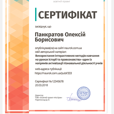
піднялись козаки з гетьманом Остряницею,
то він устряв до козацького війська, бо
гарячий був чоловік…. і не всидів би у своїй
парафії, чуючи як ллється рідна йому кров
за без
божний глум польських консистентів і
урядників над укра
їнцями»
(І. Шрам)
5 «Був щирий козак, лучче йому з нудьги
загинути, ніж па
нотця навік перечорнити і
золоту свою славу гряззю закаляти»
(П.
Шраменко)
6
«А вона ж то стояла, підійшовши під
благословеніє, хороша да прехороша! Іще
трошки засоромилась перед поважним
гостем, то й очиці спустила в землю, а на
виду аж сіяє… І що вже, як хороше
вдасться! Чи заговорить, чи рукою поведе,
чи піде по хаті — усе не так, як хто інший: