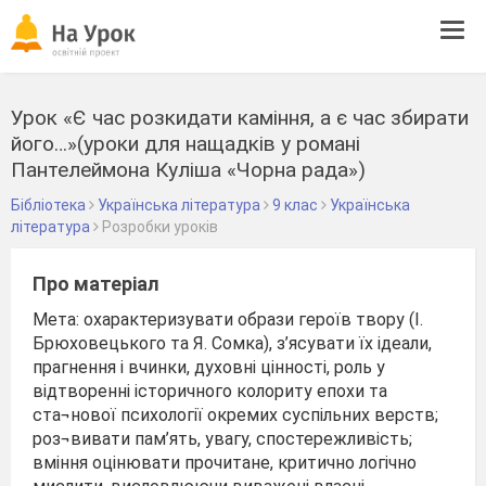
Tog
navi
Урок «Є час розкидати каміння, а є час збирати
його…»(уроки для нащадків у романі
Пантелеймона Куліша «Чорна рада»)
Бібліотека
Українська література
9 клас
Українська
література
Розробки уроків
Про матеріал
Мета: охарактеризувати образи героїв твору (І.
Брюховецького та Я. Сомка), з’ясувати їх ідеали,
прагнення і вчинки, духовні цінності, роль у
відтворенні історичного колориту епохи та
ста¬нової психології окремих суспільних верств;
роз¬вивати пам’ять, увагу, спостережливість;
вміння оцінювати прочитане, критично логічно