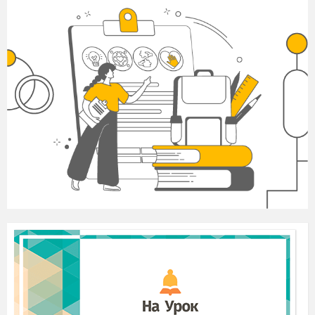
гетьманська. Так наче собі чоловічок
простенький, тихенький. Ніхто, дивлячись
на його, не подумав би
, що в сій голові
вертиться що-небудь, опріч думки про
смачний шматок
хліба да затишну хату
( І.
Брюховецький)
3
«…був воїн уроди, возраста і красоти зіло
дивної, був високий, огрядний собі пан,
кругловидний, русявий, голова в кучерях,
як у золотому вінку, очі ясні, веселі, як зорі,
і вже чи ступить, чи за
говорить… Жартів не
любив. Щирий і незлобливий був лицар, да
все ж як і допечуть йому, то стережись тоді
кожен»
(Я. Сомко)
4
«Був він син паволоцького пана, по
прізвищу Чепурного, учився в Київський
братській школі і вже сам вийшов. Як же