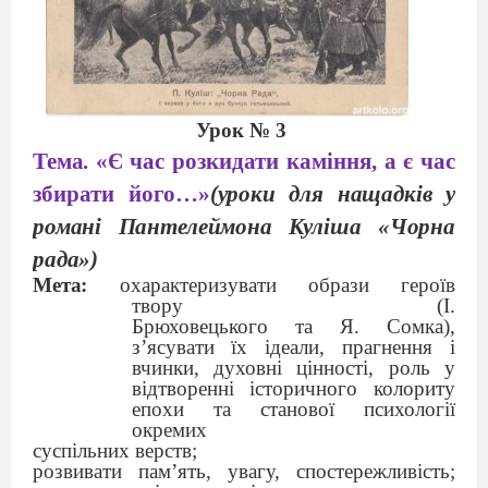
Урок №
3
Тема.
«
Є
час розкидати каміння, а є час
збирати його
…»
(уроки для нащадків у
романі Пантелеймона Куліша «Чорна
рада»)
Мета:
охарактеризувати образи героїв
твору
(І.
Брюховецького та Я. Сомка),
з’ясувати їх ідеали, прагнення і
вчинки, духовні цінності, роль у
відтворенні історичного колориту
епохи та ста
нової психології
окремих
суспільних верств;
роз
вивати пам’ять, увагу, спостережливість;