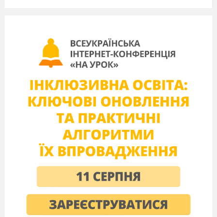
тими грішми? Викупив невільників із
неволі. Іще ж до того знав лічити усякі
болісті і замовляти усякі рани. Може він
помагав своїми молитвами над недужими, а
може і своїми піснями, бо в його піснях
лилась, як чари, що слухає чоловік і не
наслухається. За теєто, за все поважали його
козаки, як батька: і хоч би попоросив у кого
останню свитину з плечей на викуп
невільника, то й йому оддав усякий»
(Старий коб
зар, «божий чоловік»)
2
«Чоловік сей був у короткій старенькій
свитині, у полотня
них штанях, чоботи
шкапові, протоптані, і пучки не видно. Хіба
по шаблі можна б догадатися, що воно щось
не просте: шабля аж горіла од золота; да й та
на йому була мов чужа.
постать, і врода в його була зовсім не