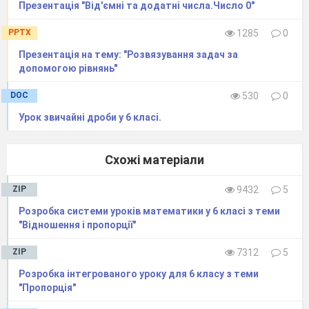
Презентація "Від'ємні та додатні числа.Число 0"
PPTX
1285
0
Презентація на тему: "Розвязування задач за
допомогою рівнянь"
DOC
530
0
Урок звичайні дроби у 6 класі.
Письмові вправи.
1.З поданих чисел виписати додатні, від'ємні,
Схожі матеріали
недодатні, невід'ємні.
-1; +89; -78,6; 0; -4/5; 101; +7.01; -0,005; 543.
ZIP
9432
5
2.Підводний човен йшов на глибині 300 м,
Розробка системи уроків математики у 6 класі з теми
потім занурився ще на 100, а потім
піднявся на
"Відношення і пропорції"
200м. На якій глибині опинився човен?
ZIP
7312
5
3.Запишіть за допомогою знаків « + і – «
Розробка інтегрованого уроку для 6 класу з теми
значення величин:
"Пропорція"
Висота гори 650м;