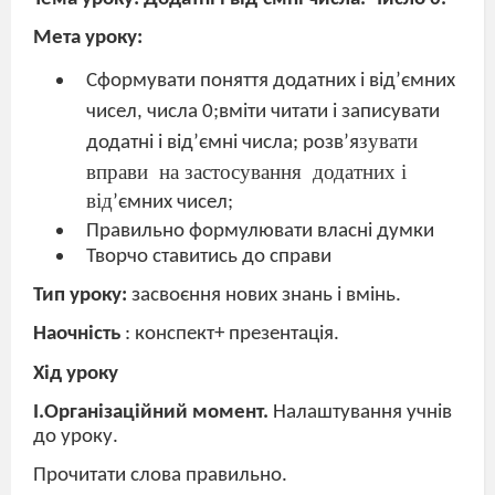
Мета уроку:
Сформувати поняття додатних і від’ємних
чисел, числа 0;вміти читати і записувати
зувати
додатні і від’ємні числа; розв’я
вправи
на застосування
додатних і
від
’ємних чисел;
Правильно формулювати власні думки
Творчо ставитись до справи
Тип уроку:
засвоєння нових знань і вмінь.
Наочність
: конспект+ презентація.
Хід уроку
І.Організаційний момент.
Налаштування учнів
до уроку.
Прочитати слова правильно.