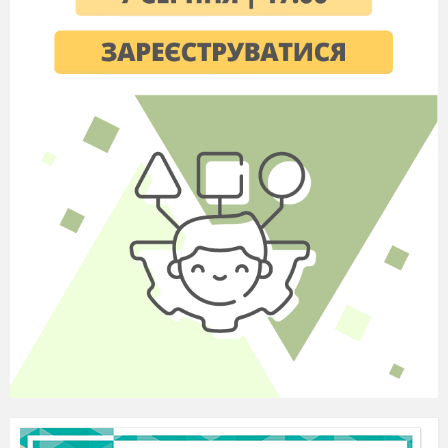
Приклад: Додатні- +5; +100; +0,8; 4,5.(знак +
може і не ставитись)
Від’ємні - -9; -20; -7,8; -1/2.
Крім додатніх і від’ємних , є поняття «
недодатні», «невід’ємні».
« недодатні»- -8; -35 і
0
.
«невід’ємні»- +8; +45 і
0.
Вчитель демонструє де використовуються
від’ємні числа.