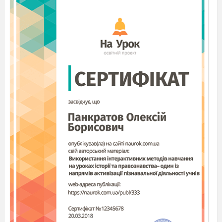
Правильно вчимося читати:+5(плюс5), -7(мінус
7),8( плюс 8 або 8).
ІУ.Формування вмінь.
Усні вправи.
1. Прочитати числа : -9; +4; -0,3; 96; -3/7; +100.
2.Як на термометрі зміниться температура.
Якщо температура підвищиться на 5
С?
0
зменшиться на 7
С?
0