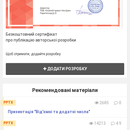
Безкоштовний сертифікат
про публікацію авторської розробки
Щоб отримати, додайте розробку
ДОДАТИ РОЗРОБКУ
3.Пояснити за малюнком значення додатніх і
від'ємних чисел.
Рекомендовані матеріали
PPTX
2685
0
Презентація "Від'ємні та додатні числа"
PPTX
14213
4.9