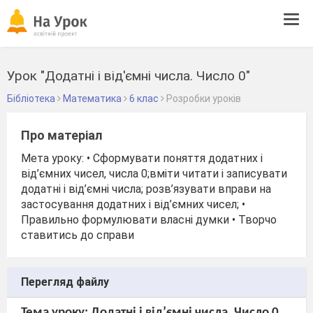
Tog
navi
Урок "Додатні і від'ємні числа. Число 0"
Бібліотека
Математика
6 клас
Розробки уроків
Про матеріал
Мета уроку: • Сформувати поняття додатних і
від’ємних чисел, числа 0;вміти читати і записувати
додатні і від’ємні числа; розв’язувати вправи на
застосування додатних і від’ємних чисел; •
Правильно формулювати власні думки • Творчо
ставитись до справи
Перегляд файлу
Тема уроку: Додатні і від’ємні числа. Число 0.