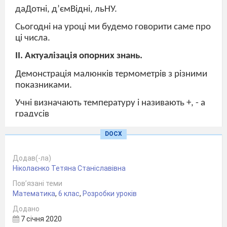
даДотні, д’ємВідні, льНУ.
Сьогодні на уроці ми будемо говорити саме про
ці числа.
ІІ. Актуалізація опорних знань.
Демонстрація малюнків термометрів з різними
показниками.
Учні визначають температуру і називають +, - а
градусів
DOCX
Додав(-ла)
Ніколаєнко Тетяна Станіславівна
Пов’язані теми
Математика
,
6 клас
,
Розробки уроків
Додано
7 січня 2020