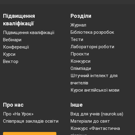
Підвищення
Розділи
кваліфікації
Журнал
Бібліотека розробок
Підвищення кваліфікації
Тести
Вебінари
Лабораторні роботи
Конференції
Проєкти
Курси
Конкурси
Вектор
Олімпіади
Штучний інтелект для
вчителів
Курси англійської мови
Про нас
Інше
Про «На Урок»
Вхід для учнів (naurok.ua)
Співпраця закладів освіти
Матеріали до свят
Конкурс «Фантастична