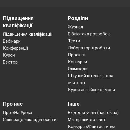
внутрішньою частиною
підошви
Підвищення
Розділи
Спеціальні вправи для
М’яч 
кваліфікації
Журнал
7
4-5хв.
розвитку силових
торкат
Бібліотека розробок
Підвищення кваліфікації
якостей: Хлопці: ·
ноги з
Тести
Вебінари
згинання та розгинання
тягнут
Лабораторні роботи
Конференції
рук в упорі лежачі; ·
трима
Проєкти
Курси
піднімання тулуба в сід.
Конкурси
Вектор
Дівчата: · В. п. - сід
Олімпіади
ноги нарізно. Нахили
Штучний інтелект для
тулуба вперед · В. п. –
вчителів
Курси англійської мови
упор руками позаду,
м’яч затиснутий між
Про нас
Інше
стопами. 1 – зігнути
ноги до грудей, 2 – В.
Про «На Урок»
Вхід для учнів (naurok.ua)
Співпраця закладів освіти
Матеріали до свят
п.
Конкурс «Фантастична