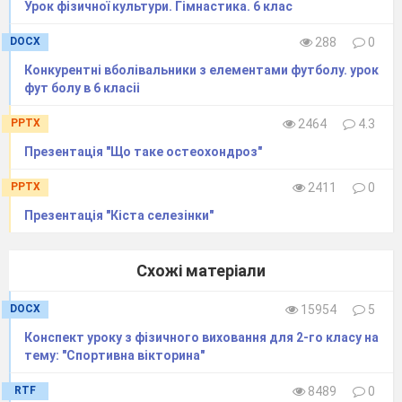
Урок фізичної культури. Гімнастика. 6 клас
· Передача м’яча внутрішньою
Перед
DOCX
288
0
2
3-4 хв
стороною стопи в один дотик;
зберіг
Конкурентні вболівальники з елементами футболу. урок
фут болу в 6 класіі
· Ведення м’яча внутрішньою
3
4-5 хв
Хлопці
PPTX
2464
4.3
стороною стопи почергово
двома ногами; Ведення м’яча
Презентація "Що таке остеохондроз"
зовнішньою стороною стопи,
PPTX
2411
0
між фішками.
Презентація "Кіста селезінки"
Хлопці
4
веден
Схожі матеріали
фішкам
Веден
DOCX
15954
5
· Ведення м’яча по прямій та
2 хв.
бігу у
Конспект уроку з фізичного виховання для 2-го класу на
«змійкою»; · Ведення м’яча
м’ячу.
тему: "Спортивна вікторина"
зупинка за сигналом, ведення в
щоб м
іншому напрямку.
RTF
8489
0
відста