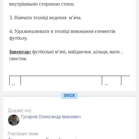
внутрішньою стороною стопи.
3. Навчати техніці ведення
м’яча.
4. Удосконалювати в техніці виконання елементів
футболу.
Інвентар:
футбольні м’ячі, майданчик ,кільця, мати ,
свисток.
№
Дозу-
вання
DOCX
^
Зміст уроку
Ораніз
п/
п
хв
Додав(-ла)
Гусаров Олександр Іванович
Підготовча частина (10-12 хв)
Пов’язані теми
1
Шикування, рапорт, привітання,
1 хв
Зверну