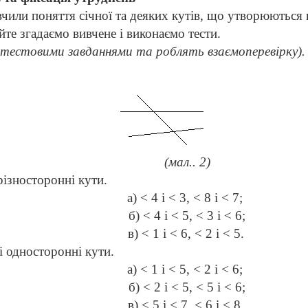
чили поняття січної та деяких кутів, що утворюються 
те згадаємо вивчене і виконаємо тести.
 тестовими завданнями та роблять взаємоперевірку).
(мал.. 2)
різносторонні кути.
a
) < 4
i
< 3, < 8
i
< 7;
б)
< 4 i < 5, < 3 i < 6;
в)
< 1 i < 6, < 2 i < 5.
і односторонні кути.
a) <
1
i <
5
, <
2
i <
6
;
б)
<
2
i < 5, <
5
i < 6;
в)
<
5
i
<
7
, <
6
i
<
8.