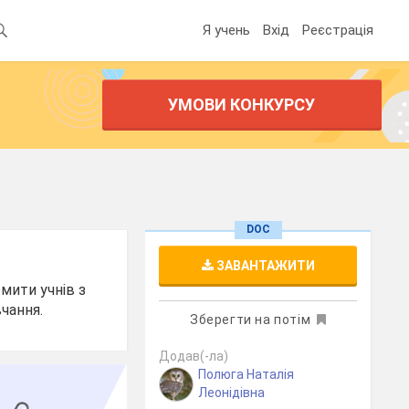
Я учень
Вхід
Реєстрація
УМОВИ КОНКУРСУ
DOC
ЗАВАНТАЖИТИ
омити учнів з
чання.
Зберегти на потім
Додав(-ла)
Полюга Наталія
Леонідівна