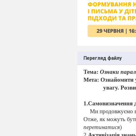
Перегляд файлу
Тема:
Ознаки парал
Мета: Ознайомити у
увагу. Розв
1.Самовизначення д
Ми продовжуємо 
Отже, як можуть бут
перетинатися
)
2.
Активізація знань