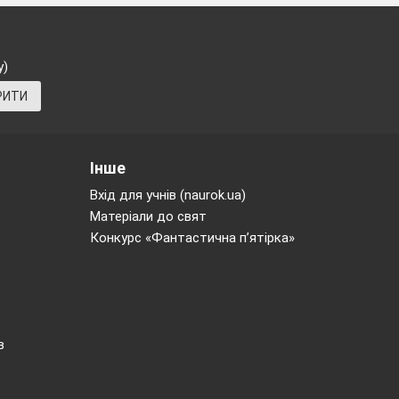
у)
РИТИ
ругій групі
нні кути,
0
. )
Інше
Вхід для учнів (naurok.ua)
Матеріали до свят
Конкурс «Фантастична п’ятірка»
 побудові
в
онні кути.
ути, сума