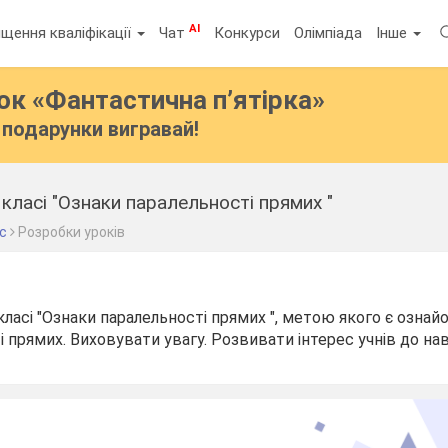
AI
щення кваліфікації
Чат
Конкурси
Олімпіада
Інше
бок
«Фантастична п’ятірка»
подарунки вигравай!
 класі "Ознаки паралельності прямих "
ас
Розробки уроків
класі "Ознаки паралельності прямих ", метою якого є ознай
 прямих. Виховувати увагу. Розвивати інтерес учнів до нав