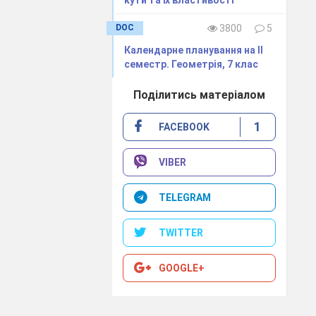
кути та їх властивості"
 робить
DOC
3800
5
Календарне планування на ІІ
семестр. Геометрія, 7 клас
Поділитись матеріалом
1
FACEBOOK
VIBER
 їх градусну
TELEGRAM
и їх градусну
TWITTER
GOOGLE+