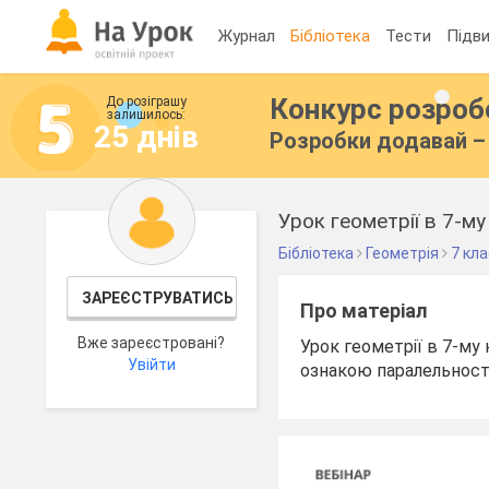
Журнал
Бібліотека
Тести
Підви
Конкурс розро
До розіграшу
залишилось:
25 днів
Розробки додавай – 
Урок геометрії в 7-му
Бібліотека
Геометрія
7 кл
ЗАРЕЄСТРУВАТИСЬ
Про матеріал
Вже зареєстровані?
Урок геометрії в 7-му 
Увійти
ознакою паралельності