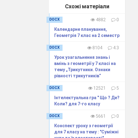
Схожі матеріали
DOCX
4882
0
Календарне планування,
Геометрія 7 клас на 2 семестр
ів ми можемо
DOCX
8104
4.3
мо, що :
Урок узагальнення знань і
вмінь з геометрії у 7 класі на
тему „Трикутники. Ознаки
рівності трикутників”
р.)
ри кутів
DOCX
12521
5
ною внутрішні
Інтелектуальна гра " Що ? Де?
А чи завжди
Коли? для 7-го класу
DOCX
5661
0
Конспект уроку з геометрії
ах.
для 7 класу на тему : "Суміжні