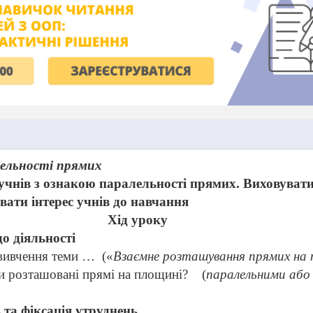
ельності прямих
чнів з ознакою паралельності прямих. Виховуват
ивати інтерес учнів до навчання
Хід уроку
о діяльності
вивчення теми …
(«
Взаємне розташування прямих на
и розташовані прямі на площині?
(
паралельними або
 та фіксація утруднень