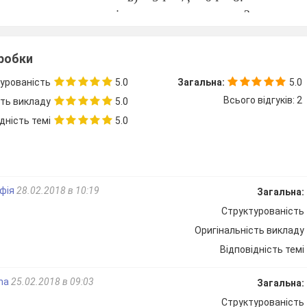
ворюється при перетині двох прямих третьою?
8.
дошку з відповідями. Учні обмінюються варіантами і 
зробки
урованість
5.0
Загальна:
5.0
ло фіксується учнями і розв’язується задача 1.
Всього відгуків: 2
сть викладу
5.0
ь назви пар кутів зображених на малюнку.
дність темі
5.0
офія
28.02.2018 в 10:19
Загальна:
Структурованість
;
Оригінальність викладу
ні ;
льні;
Відповідність темі
ізностор.;
ana
25.02.2018 в 09:03
Загальна:
і;
Структурованість
одностор.