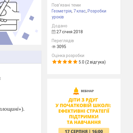
Пов’язані теми
Геометрія
,
7 клас
,
Розробки
уроків
Додано
27 січня 2018
Переглядів
3095
Оцінка розробки
5.0 (2 відгука)
и
площині
»).