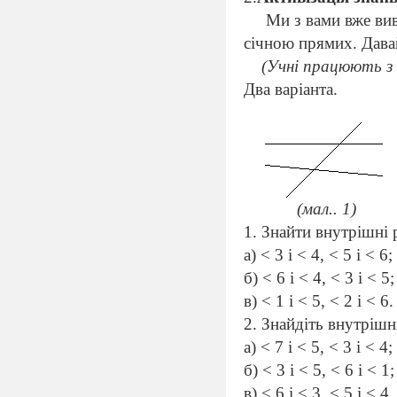
Ми з вами вже вив
січною прямих. Давай
(Учні працюють з
Два варіанта.
(мал.. 1)
1. Знайти внутрішні 
а)
< 3
i
< 4, < 5
i
< 6;
б)
< 6 i < 4, < 3 i < 5;
в)
< 1 i < 5, < 2 i < 6
.
2. Знайдіть внутрішн
а)
<
7
i <
5
, <
3
i <
4
;
б)
<
3
i <
5
, <
6
i <
1
;
в)
<
6
i <
3
, <
5
i <
4.