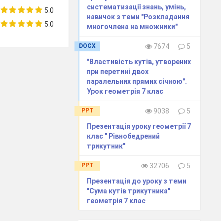
систематизації знань, умінь,
5.0
навичок з теми "Розкладання
5.0
многочлена на множники"
DOCX
7674
5
 вертикальні
"Властивість кутів, утворених
при перетині двох
паралельних прямих січною".
Урок геометрія 7 клас
сказали, що
PPT
9038
5
етинаються, то
Презентація уроку геометрії 7
клас " Рівнобедрений
вами
трикутник"
уміємо, що в
PPT
32706
5
начення.
Презентація до уроку з теми
"Сума кутів трикутника"
геометрія 7 клас