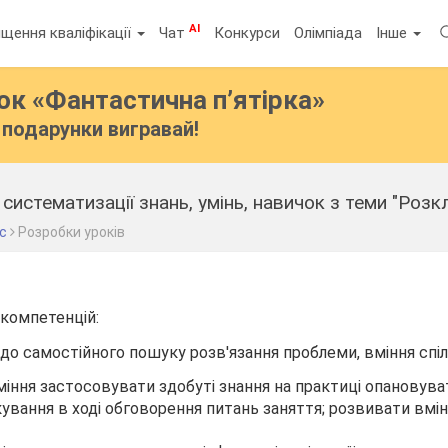
AI
щення кваліфікації
Чат
Конкурси
Олімпіада
Інше
бок
«Фантастична п’ятірка»
подарунки вигравай!
 систематизації знань, умінь, навичок з теми "Ро
ас
Розробки уроків
 компетенцій:
ь до самостійного пошуку розв'язання проблеми, вміння спі
вміння застосовувати здобуті знання на практиці опановува
кування в ході обговорення питань заняття; розвивати вмі