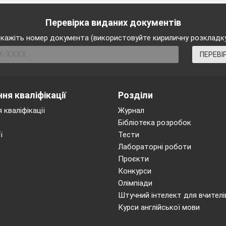
ІІ. Перевірка домашнього завдання
:
Перевірка виданих документів
Скласти
з розв’язків
сонечко,
на пр
відповіді до вправ домашнього завдання .
кажіть номер документа (використовуйте кириличну розкладк
Нехай на Вашому життєвому шляху Ва
ПЕРЕВІ
зігріває тепле сонечко, панує тепло у Ваших
(побажання від вчителя).
ня кваліфікації
Розділи
ІІІ. Актуалізація опорних знань.
 кваліфікації
Журнал
Бібліотека розробок
Інтерактивна вправа «Мікрофон»
ї
Тести
Що таке многочлен?
Лабораторні роботи
зивають одночленом?
Проєкти
ади двочлена, тричлена, чотиричлена.
Конкурси
зкладання на множники многочлена ви знаєте? (
вправ
Олімпіади
й кущ»)
Штучний інтелект для вчителі
Курси англійської мови