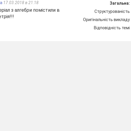
га
17.03.2018 в 21:18
Загальна:
Доброго дня Вам!
ріал з алгебри помістили в
Структурованість
В добрий час!
трія!!!
Оригінальність викладу
Всіх я рада бачить Вас!
Відповідність темі
Узагальнення – один із найважливіших факт
(математик, автор книги «Прелюдія до 
афа до уроку, я думаю, що Ви зрозуміли, чим ми сь