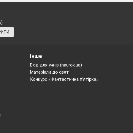
омінцях
якого
у)
с завжди
РИТИ
 відносинах
Інше
Вхід для учнів (naurok.ua)
Матеріали до свят
Конкурс «Фантастична п’ятірка»
а
в