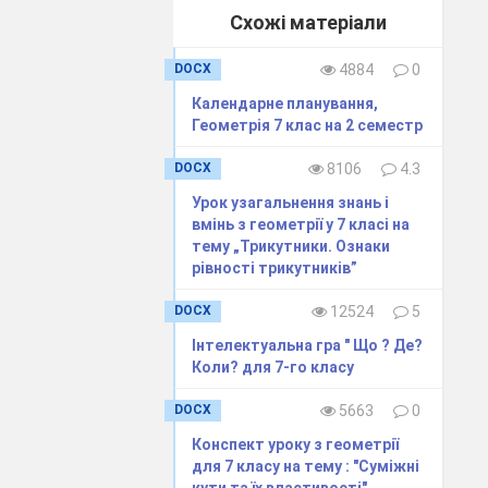
Схожі матеріали
DOCX
4884
0
Календарне планування,
 своїх силах
,
Геометрія 7 клас на 2 семестр
DOCX
8106
4.3
Урок узагальнення знань і
вмінь з геометрії у 7 класі на
тему „Трикутники. Ознаки
ння проблеми,
рівності трикутників”
DOCX
12524
5
тиці
Інтелектуальна гра " Що ? Де?
ння питань
Коли? для 7-го класу
DOCX
5663
0
орії розвитку
;
Конспект уроку з геометрії
для 7 класу на тему : "Суміжні
авчання;