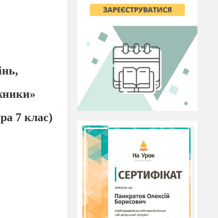
інь,
жники»
ра 7 клас)