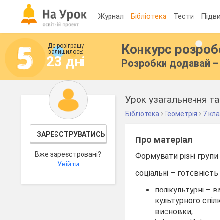
Журнал
Бібліотека
Тести
Підви
Конкурс розро
До розіграшу
залишилось:
23 дні
Розробки додавай – 
Урок узагальнення та
Бібліотека
Геометрія
7 кл
ЗАРЕЄСТРУВАТИСЬ
Про матеріал
Вже зареєстровані?
Формувати різні групи
Увійти
соціальні – готовніст
полікультурні – 
культурного спіл
висновки;