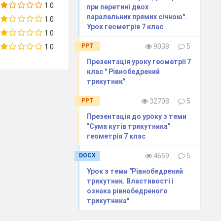
1.0
при перетині двох
паралельних прямих січною".
1.0
Урок геометрія 7 клас
1.0
PPT
9038
5
1.0
Презентація уроку геометрії 7
клас " Рівнобедрений
орів розвитку
трикутник"
математики
PPT
32708
5
У.Сойєр
Презентація до уроку з теми
"Сума кутів трикутника"
геометрія 7 клас
математики»)
DOCX
4659
5
огодні будемо
Урок з теми "Рівнобедрений
трикутник. Властивості і
ознака рівнобедреного
трикутника"