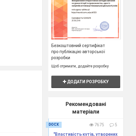
Безкоштовний сертифікат
про публікацію авторської
розробки
вала:
Щоб отримати, додайте розробку
тель математики
.Г.
ДОДАТИ РОЗРОБКУ
Рекомендовані
матеріали
DOCX
7675
5
"Властивість кутів, утворених