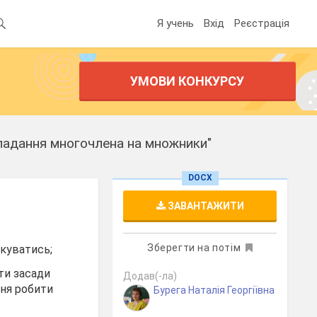
Я учень
Вхід
Реєстрація
УМОВИ КОНКУРСУ
зкладання многочлена на множники"
DOCX
ЗАВАНТАЖИТИ
Зберегти на потім
лкуватись;
ти засади
Додав(-ла)
ння робити
Бурега Наталія Георгіївна