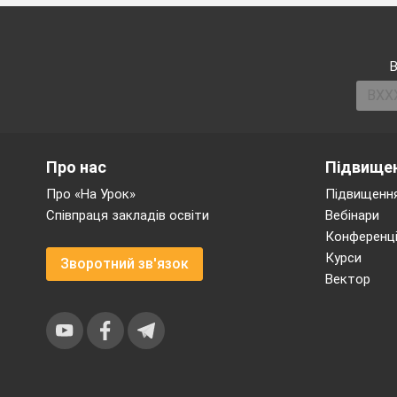
В
Про нас
Підвищен
Про «На Урок»
Підвищення
Співпраця закладів освіти
Вебінари
Конференці
Курси
Зворотний зв'язок
Який вираз на
Вектор
Наведіть прикл
Які способи ро
«асоціативни