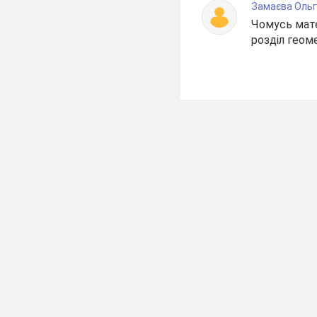
Замаєва Оль
Чомусь мате
розділ геоме
З даного епігр
займатися.
Мета: