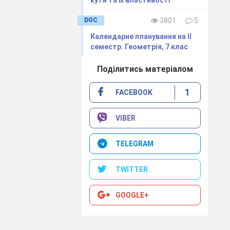
кути та їх властивості"
блем.
DOC
3801
5
Календарне планування на ІІ
семестр. Геометрія, 7 клас
Поділитись матеріалом
1
FACEBOOK
ля збирання,
VIBER
тує учениця
TELEGRAM
бдарований
TWITTER
нь та
GOOGLE+
к до нього. А
існо