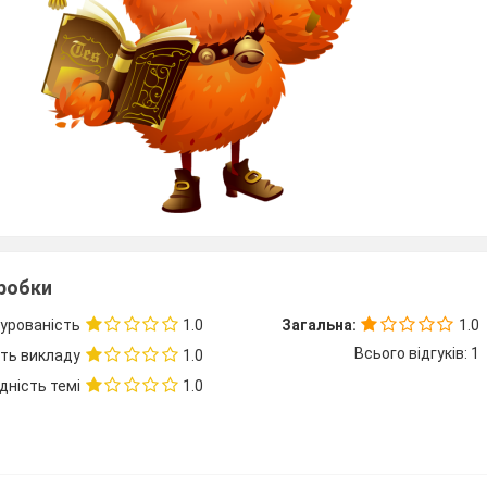
Підготу
вчи
Бурега Н
зробки
урованість
1.0
Загальна:
1.0
Всього відгуків: 1
сть викладу
1.0
дність темі
1.0
Чернівці, 2013