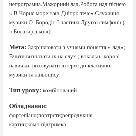
непрограмна.Мажорний лад.Робота над піснею
« В Чорне море наш Дніпро тече».Слухання
музики О. Бородін І частина Другої симфонії (
« Богатирської»)
Мета:
Закріплювати з учнями поняття « лад»;
Вчити визначати їх на слух ; вокальн- хорові
навички; виховувати інтерес до класичної
музики та живопису.
Тип уроку:
комбінований
Обладнання:
фортепіано;портрети;репродукція
картин;комп.підтримка.