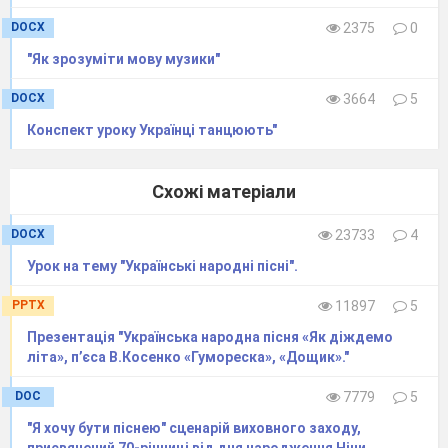
DOCX
2375
0
"Як зрозуміти мову музики"
DOCX
3664
5
Конспект уроку Українці танцюють"
Схожі матеріали
DOCX
23733
4
Урок на тему "Українські народні пісні".
PPTX
11897
5
Презентація "Українська народна пісня «Як діждемо
літа», п’єса В.Косенко «Гумореска», «Дощик»."
DOC
7779
5
"Я хочу бути піснею" сценарій виховного заходу,