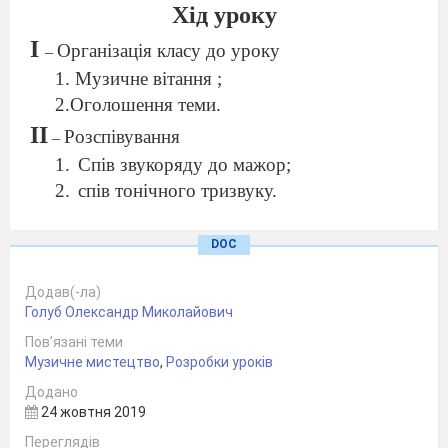
Хід уроку
І
Організація класу до уроку
–
1. Музичне вітання ;
2.Оголошення теми.
ІІ
Розспівування
–
Спів звукоряду до мажор;
спів тонічного тризвуку.
ІІІ
Актуалізація опорних знань
–
DOC
Лад- це постійний звязок звуків між собою
Додав(-ла)
Голуб Олександр Миколайович
(награю мажорний і мінорний лади)
Пов’язані теми
Чи є різниця між двома музичними
Музичне мистецтво
,
Розробки уроків
прикладами?
Додано
Спів поспівки.
24 жовтня 2019
IV
-
Слухання музики.
Переглядів