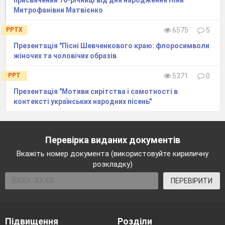
присвячений 70-річниці від дня народження Ніни
Митрофанівни Матвієнко
PPTX
6575
5
Презентація "Пісні Шевченкового краю: флоросимволи
жіночих та чоловічих образів
PPT
5371
0
Презентація "Мотиви сирітства і самотності в
контексті українських народних пісень"
Перевірка виданих документів
Вкажіть номер документа (використовуйте кириличну
розкладку)
ПЕРЕВІРИТИ
Підвищення
Розділи