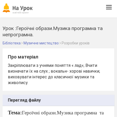
Tog
navi
Урок :Героїчні образи.Музика програмна та
непрограмна.
Бібліотека
Музичне мистецтво
Розробки уроків
Про матеріал
Закріплювати з учнями поняття « лад»; Вчити
визначати їх на слух ; вокальн- хорові навички;
виховувати інтерес до класичної музики та
живопису.
Перегляд файлу
Тема:
Героїчні образи.Музика програмна
та