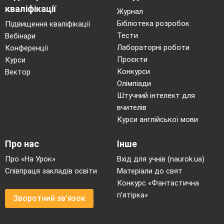
кваліфікації
Журнал
Бібліотека розробок
Підвищення кваліфікації
Тести
Вебінари
Лабораторні роботи
Конференції
Проєкти
Курси
Конкурси
Вектор
Олімпіади
Штучний інтелект для
вчителів
Курси англійської мови
Про нас
Інше
Про «На Урок»
Вхід для учнів (naurok.ua)
Співпраця закладів освіти
Матеріали до свят
Конкурс «Фантастична
п’ятірка»
Зворотний зв'язок