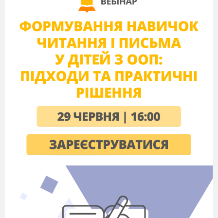
створення учнями власних освітніх продуктів) -
придумування, "Якби...", образної картини, гіперболізації,
аглютинації, "мозковий штурм", сінектики, морфологічного
ящика, інверсії.
Методи організації учіння
(поділяються на методи учнів,
учителів і керівників освіти). Методи учнів - це метод
навчального цілепокладання, учнівського планування,
створення учнівських освітніх програм, нормотворчості,
самоорганізації навчання, взаємонавчання, рецензій, контролю,
рефлексії, самооцінки.
Основні терміни:
квітка, квітколоже,
квітконіжка, оцвітина, чашечка,
чашолистики,віночок, тичинки, маточка.
Тип уроку:
отримання нових знань та вмінь.
Етапи уроку
Організаційний
: привітання, перевірка
присутніх, налаштування на роботу.