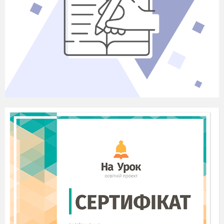
Актуалізація знань
: Діти, рада вас
вітати на уроці з біології, гадаю, що ви
гарно відпочили на канікулах. Щоб
рухатися далі, давайте згадаємо, на чому
ми зупинилися перед канікулами.
Погляньте на екран (з’являються по
черзі картинки: цибулина, бульби,
кореневища, щеплення).
Питання: Що об’єднує всі ці малюнки?
(вегетативне розмноження)
Закріплюємо свої знання про способи
вегетативного розмноження, виконавши
вправу. Перейдіть за посиланням в чаті:
https://learningapps.org/display?
v=p02229d5322
Даю хвилинку на виконання та
перевіряємо.
Продовжіть речення: «Вегетативне
розмноження відноситься до…
(нестатевого). А чим відрізняється