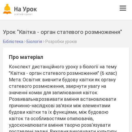
Tog
navi
Урок "Квітка - орган статевого розмноження"
Бібліотека
Біологія
Розробки уроків
Про матеріал
Конспект дистанційного уроку з біології на тему
"Квітка - орган статевого розмноження" (6 клас)
Мета: Освітня: вивчити будову квітки як органу
статевого розмноження, звернути увагу на
значенні комах для запилювання квіток.
Розвивальна:розвивати вміння встановлювати
причинно-наслідкові зв’язки між елементами
будови квітки та їх функціями, між будовою
квіток та особливостями опилювачів,
удосконалювати вміння творчо розв’язувати
поставлені задачі. Виховна:виховувати культуру