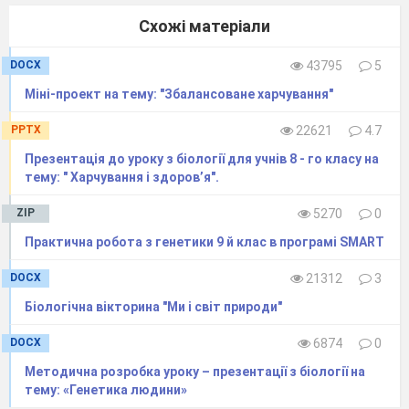
Типи квіток (малюнки і схема на
Схожі матеріали
слайді) переписати учням в зошит.
Отже, домівки для Дюймовочки можуть
бути різні.
DOCX
43795
5
Міні-проект на тему: "Збалансоване харчування"
PPTX
22621
4.7
Презентація до уроку з біології для учнів 8 - го класу на
тему: " Харчування і здоров’я".
ZIP
5270
0
Практична робота з генетики 9 й клас в програмі SMART
DOCX
21312
3
Біологічна вікторина "Ми і світ природи"
DOCX
6874
0
Методична розробка уроку – презентації з біології на
тему: «Генетика людини»