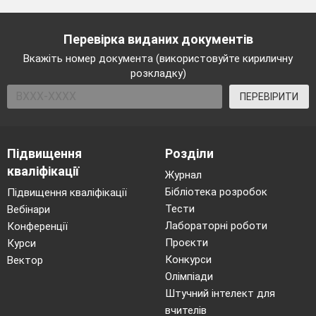
Перевірка виданих документів
Вкажіть номер документа (використовуйте кириличну
розкладку)
ПЕРЕВІРИТИ
Визначення квітки
(спробувати самим
дати визначення квітки)
Підвищення
Розділи
кваліфікації
Журнал
Чому квіти такі різноманітні (можуть
Бібліотека розробок
бути не тільки красивими, і не завжди
Підвищення кваліфікації
гарно пахнути)? (пристосовані до
Тести
Вебінари
запилення різними запилювачами:
Лабораторні роботи
Конференції
різними комахами, птахами, вітром,
Проєкти
Курси
водою…) більш детально про запилення і
Конкурси
Вектор
запліднення ми дізнаємось на
Олімпіади
наступному уроці.
Штучний інтелект для
А зараз гайда в оранжерею, де нас
вчителів