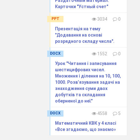
Раздаточный материал.
Карточки "Устный счет"
PPT
3034
0
Презентація на тему
"Додавання на основі
розрядного складу числа".
DOCX
1552
0
Урок "Читання і записування
шестицифрових чисел.
Множення і ділення на 10, 100,
1000. Розв’язування задачі на
знаходження суми двох
добутків та складання
оберненої до неї."
DOCX
4558
5
Математичний КВК у 4 класі
«Все згадаємо, що знаємо»