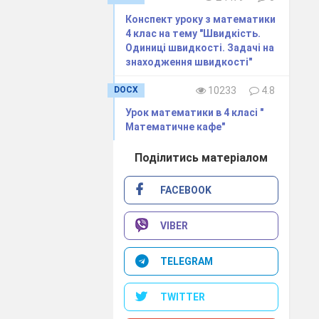
Конспект уроку з математики
4 клас на тему "Швидкість.
ь це число на
Одиниці швидкості. Задачі на
знаходження швидкості"
DOCX
10233
4.8
Урок математики в 4 класі "
білих ведмедів.
Математичне кафе"
исліть площу
у за відомим
Поділитись матеріалом
FACEBOOK
VIBER
TELEGRAM
мулюють тему і
TWITTER