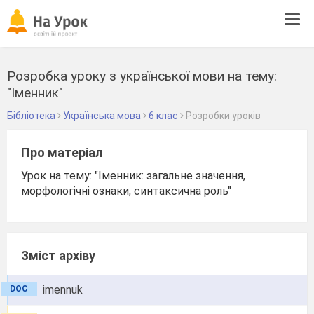
Tog
navi
Розробка уроку з української мови на тему:
"Іменник"
Бібліотека
Українська мова
6 клас
Розробки уроків
Про матеріал
Урок на тему: "Іменник: загальне значення,
морфологічні ознаки, синтаксична роль"
Зміст архіву
imennuk
DOC