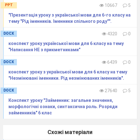
PPT
10667
5
в
іменникове морфологічне
вбрання
.
I
. Вихованець
"Презентація уроку з української мови для 6-го класу на
тему "Рід іменників. Іменники спільного роду"".
IV
. Підготовча робота (відтворення теоретичних
відомостей )
DOCX
4320
0
-
Лінгвістична казка «Хто стане
конспект уроку української мови для 6 класу на тему
царем?»
"Написання НЕ з прикметниками"
В одному царстві, яке називалось
Морфологія,
DOCX
6439
0
бо так звали царівну, жили різні частини мови.
Царівна вирішила вибрати собі чоловіка,
конспект уроку з української мови для 6 класу на тему
"Незмінювані іменники. Рід незмінюваних іменників".
найзнамени
тішого, найточнішого.
Царські
слуги
оголосили по всьому царству, що чоловіком
DOCX
27640
5
Морф
ології стане той, хто доведе, що він
Конспект уроку "Займенник: загальне значення,
найнеобхідніший.
морфологічні ознаки, синтаксична роль. Розряди
От зійшлися всі частини мови у царському
займенників" 6 клас
дворі. Першому надали
слово Іменнику.
Вийшов він на середину і почав говорити: «О
Схожі матеріали
прекрасна
царівно! Схиляюсь перед вашою