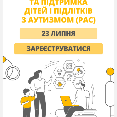
групах, в парах
Методи і прийоми:
метод евристичної бесіди,
творче спостереження з елементами аналіз,
пошукова робота, вправа з ключем,
прийом
диференціації і індивідуалізації навчання, слово
вчителя,
бесіда, ігровий момент (казка),
асоціативний кущ, мозкова атака, інтерактивна
вправа «Мікрофон».
Обладнання:
підручник, картки, схеми,
презентація
ХІД УРОКУ
І. Організаційний момент
II
.
Актуалізація опорних знань учнів
-фронтальне опитування
На попередньому уроці ми говорили про
розділ мово
знавчої науки «Морфологію», про
частини мови, які в ній вивчаються.
Тому зараз