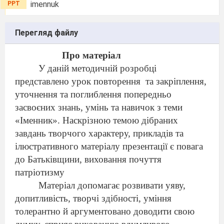
imennuk
PPT
Перегляд файлу
Про матеріал
У даній методичній розробці
представлено урок повторення
та закріплення,
уточнення та поглиблення попередньо
засвоєних знань, умінь та навичок з теми
«Іменник». Наскрізною темою дібраних
завдань творчого характеру, прикладів та
ілюстративного матеріал
у
презентації є повага
до Батьківщини, виховання почуття
патріотизму
Матеріал допомагає
розвивати уяву,
допитливість, творчі здібності, уміння
толерантно й аргументовано доводити свою