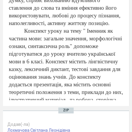
думку, сприяє вихованню
вдумливого
ставлення до слова та вміння ефективно його
використовувати,
любові до процесу пізнання,
наполегливості, активну життєву позицію.
Конспект уроку на тему "
Іменник як
частина мови: загальне значення, морфологічні
ознаки, синтаксична роль
" допоможе
підготуватися до уроку вчителю української
мови в
6
класі. Конспект містить лінгвістичну
казку, лексичний диктант, тестові завдання для
оцінювання знань учнів. До конспекту
додається презентація, яка містить основні
теоретичні положення з теми, приклади
до них,
ілюстративний матеріал,
та робоча
сторінка
ZIP
Тема.
Іменник як частина мови: загальне
значення, морфологічні ознаки, синтаксична
Додав(-ла)
роль
Лохмачова Світлана Леонідівна