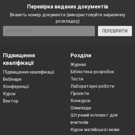
допомогою презентації
Перевірка виданих документів
V
І
.
Виконання практичних завдань
Вкажіть номер документа (використовуйте кириличну
творчого характеру
(робоча сторінка)
розкладку)
-
підготовча робота
ПЕРЕВІРИТИ
Для кожної людини найкращим та
найдорожчим є те місце, де вона народилася і
виросла, де пройшли найкращі роки її
Підвищення
Розділи
дитинства. Кожна людина любить той край,
кваліфікації
Журнал
пишається своєю рідною землею. І кожен хоче
Бібліотека розробок
Підвищення кваліфікації
сказати про неї найкраще.
Тести
Вебінари
У всіх людей одна
Лабораторні роботи
Конференції
святиня,
Проєкти
Курси
Куди не глянь, де
Конкурси
Вектор
не спитай,
Олімпіади
Рідніша їм своя
Штучний інтелект для
пустиня,
вчителів
Аніж земний в
Курси англійської мови