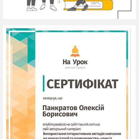
прошу розшифрувати цифрову схему.
Зразок відповіді
.
В українській мові десять частин мови: шість
самостійних,
або повнозначних, які мають і
лексичне, і граматичне значення та три
службових або неповнозначних, що не мають
лексичного значення,
а
виконують службову
функцію для зв'язку повнозначних слів у
речен
ні. Окремою частиною мови є вигук
III
.
Повідомлення теми, мети й завдань