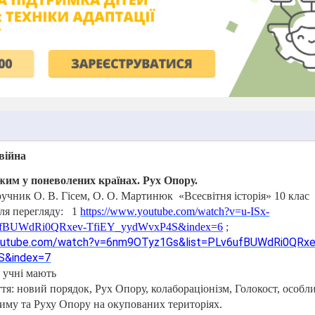
 війна
им у поневолених країнах. Рух Опору.
ручник О. В. Гісем, О. О. Мартинюк
«Всесвітня історія» 10 клас
ля перегляду:
1
https://www.youtube.com/watch?v=u-ISx-
6ufBUWdRi0QRxev-TfiEY_yydWvxP4S&index=6
;
youtube.com/watch?v=6nm9OTyz1Gs&list=PLv6ufBUWdRi0QRxe
S&index=7
 учні мають
тя: новий порядок, Рух Опору, колабораціонізм, Голокост, особл
иму та Руху Опору на окупованих територіях.