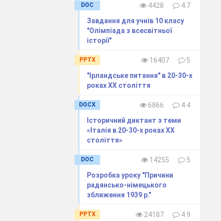
DOC
4428
4.7
Завдання для учнів 10 класу
 й частина
"Олімпіада з всесвітньої
цької,
історії"
PPTX
16407
5
"Ірландське питання" в 20-30-х
роках ХХ століття
DOCX
6866
4.4
Історичний диктант з теми
«Італія в 20-30-х роках ХХ
століття»
DOC
14255
5
Розробка уроку "Причини
радянсько-німецького
зближення 1939 р."
PPTX
24187
4.9