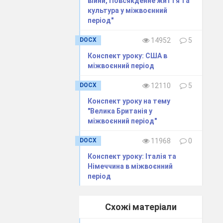
війни, Повсякденне життя та
еденням
культура у міжвоєнний
період"
и
DOCX
14952
5
Конспект уроку: США в
ідовані.
міжвоєнний період
и
DOCX
12110
5
Конспект уроку на тему
"Велика Британія у
міжвоєнний період"
DOCX
11968
0
Конспект уроку: Італія та
Німеччина в міжвоєнний
ї нації.
Їх було
період
Схожі матеріали