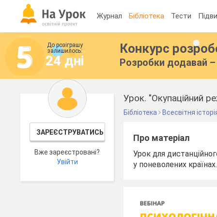
Журнал
Бібліотека
Тести
Підви
Конкурс розро
До розіграшу
залишилось:
24 дні
Розробки додавай – 
Урок. "Окупаційний ре
Бібліотека
Всесвітня історі
ЗАРЕЄСТРУВАТИСЬ
Про матеріал
Вже зареєстровані?
Урок для дистанційного
Увійти
у поневолених країнах.