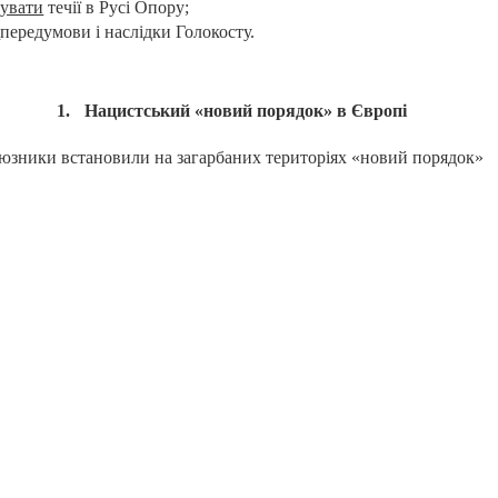
зувати
течії в Русі Опору;
и
передумови і наслідки Голокосту.
Нацистський «новий порядок» в Європі
союзники встановили на загарбаних територіях «новий порядок»