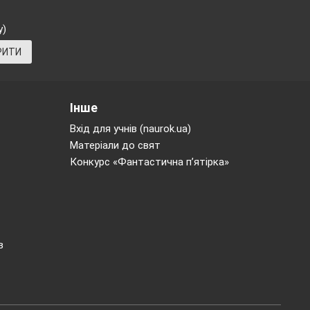
у)
РИТИ
Інше
Вхід для учнів (naurok.ua)
»
Матеріали до свят
Конкурс «Фантастична п’ятірка»
в