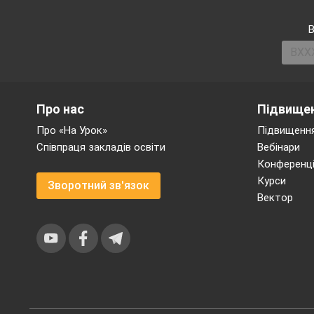
В
Про нас
Підвищен
Про «На Урок»
Підвищення
Концентрацій
Співпраця закладів освіти
Вебінари
Конференці
Курси
Зворотний зв'язок
Вектор