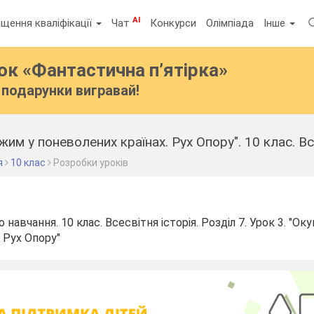
AI
щення кваліфікації
Чат
Конкурси
Олімпіада
Інше
бок
«Фантастична п’ятірка»
подарунки вигравай!
жим у поневолених країнах. Рух Опору". 10 клас. Вс
я
10 клас
Розробки уроків
 навчання. 10 клас. Всесвітня історія. Розділ 7. Урок 3. "О
 Рух Опору"