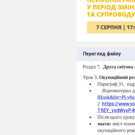
Перегляд файлу
Розділ 7.
Друга світова
Урок 3.
Окупаційний реж
Параграф 31,
під
Відеоматеріал д
IHook&list=PLv
https://www.
2
TfiEY_yydWvxP4
Після цього уроку
знати:
зміст понят
окупаційного реж