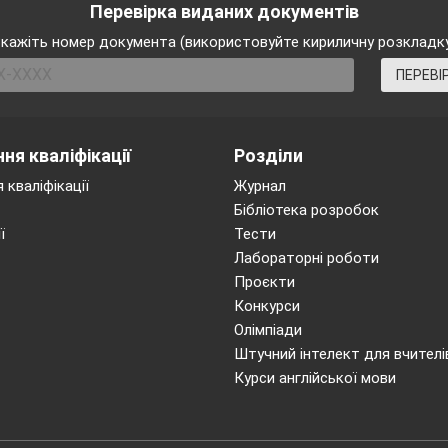
Перевірка виданих документів
кажіть номер документа (використовуйте кириличну розкладк
ПЕРЕВІ
ня кваліфікації
Розділи
 кваліфікації
Журнал
ний табір – важливий елемент у насадженні «нового порядку
Бібліотека розробок
ї
Тести
Лабораторні роботи
Проєкти
Конкурси
Олімпіади
Штучний інтелект для вчителі
Курси англійської мови