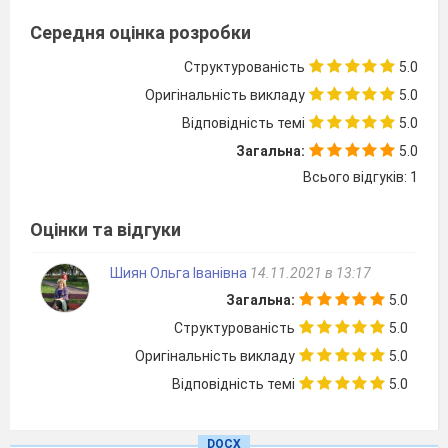
визначити
джерела
Середня оцінка розробки
нестабільності в Європі;
аналізувати
причини та
Структурованість
5.0
наслідки протистояння між державами.
Оригінальність викладу
5.0
Тип уроку
: практична робота.
Відповідність темі
5.0
Обладнання
: підручник, історичні
Загальна:
5.0
джерела, роздатковий матеріал.
Всього відгуків: 1
Хід уроку
Організаційна частина.
Оцінки та відгуки
Мотивація навчальної діяльності.
Повідомлення теми та мети уроку.
Шиян Ольга Іванівна
14.11.2021 в 13:17
Робота зі схемою.
Загальна:
5.0
Розгляньте схем
у
. Поясніть, що вон
а
Структурованість
5.0
ілюстру
є
.
Оригінальність викладу
5.0
Відповідність темі
5.0
DOCX