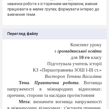
навички роботи з історичним матеріалом, вміння
працювати в малих групах; формувати інтерес до
вивчення теми.
Перегляд файлу
Конспект уроку
з
громадянської освіти
для
10-го
класу
Підготувала учитель історії
КЗ «Першотравнева ЗОШ І-ІІІ ст.»
Вистороп Тетяна Василівна
Тема
.
Практична робота
. Вогнища
напруженості в міжнародних відносинах:
причини, сторони та наслідки протистояння
Мета
: визначити вогнища напруженості
в міжнародних відносинах: з’ясувати причини,