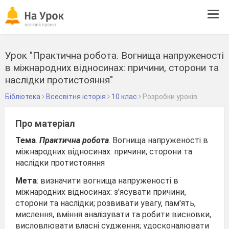
Tog
navi
Урок "Практична робота. Вогнища напруженості
в міжнародних відносинах: причини, сторони та
наслідки протистояння"
Бібліотека
Всесвітня історія
10 клас
Розробки уроків
Про матеріал
Тема
.
Практична робота
. Вогнища напруженості в
міжнародних відносинах: причини, сторони та
наслідки протистояння
Мета
: визначити вогнища напруженості в
міжнародних відносинах: з'ясувати причини,
сторони та наслідки; розвивати увагу, пам'ять,
мислення, вміння аналізувати та робити висновки,
висловлювати власні судження; удосконалювати