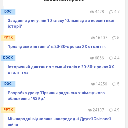
Зробіть висновок про причини та
DOC
4428
4.7
наслідки Ру
р
ського конфлікту.
Робота в парах.
Завдання для учнів 10 класу "Олімпіада з всесвітньої
історії"
Пригадайте що таке Версальсько-
Вашингтонська система?
PPTX
16407
5
Версальсько-Вашингтонська
"Ірландське питання" в 20-30-х роках ХХ століття
система
– система міжнародних
домовленостей, що визначала відносини у
DOCX
6866
4.4
світі після закінчення Першої світової війни.
Історичний диктант з теми «Італія в 20-30-х роках ХХ
Ким була установлена Версальсько-
століття»
Вашингтонська система?
(США, Велика
DOC
14256
5
Британія, Франція, Японія)
Розробка уроку "Причини радянсько-німецького
Які договори становили правову основу
зближення 1939 р."
системи?
(Версальський, Сен-
Жерменський, Нейіський, Тріанонський,
PPTX
24187
4.9
Севрський мирні договори та угоди,
Міжнародні відносини напередодні Другої Світової
ухвалені на Вашингтонській мирній
війни