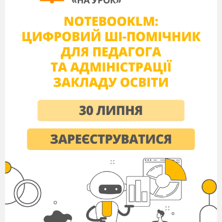
Франція
США
Велика
Британія
Японія.
Пам’ятки яких країн на них зображені?
(Франція,
США, Японія та Велика
Британія)
Що їх об’єднує?
(Брали участь у
мирній конференції 12 листопада 1921
р. – 6 лютого 1922 р. у Вашингтоні;
Договір чотирьох держав)
Які ще країни приймали участь у цій
конференції?
Назвіть інші договори, що були
укладені на конференції.
З якою метою проводилася дана