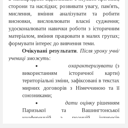
сторони та наслідки; розвивати увагу, пам'ять,
мислення, вміння аналізувати та робити
висновки, висловлювати власні судження;
удосконалювати навички роботи з історичним
матеріалом, вміння працювати в малих групах;
формувати інтерес до вивчення теми.
Очікувані результати
.
Після уроку учні/
учениці зможуть
:
о
характеризувати
(з
використанням історичної карти)
територіальні зміни, зафіксовані в текстах
мирних договорів з Німеччиною та її
союзниками;
дати оцінку
рішенням
Паризької та Вашингтонської
конференцій з позицій інтересів
“великих” і “малих” держав;