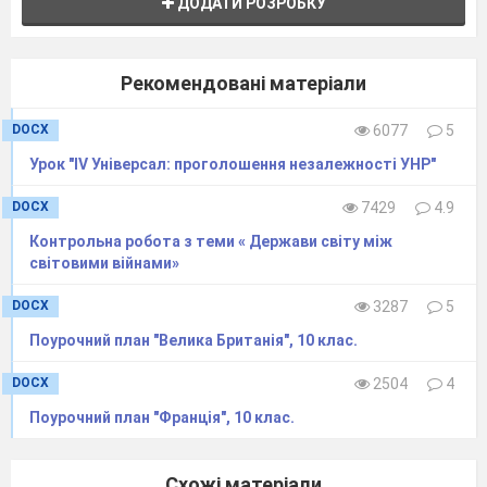
ДОДАТИ РОЗРОБКУ
зосереджена важка
промисловість Німеччини,
з метою вивезення
Рекомендовані матеріали
промислового обладнання
DOCX
6077
5
й сировини.
Німецький уряд закликав
Урок "IV Універсал: проголошення незалежності УНР"
до пасивного опору.
DOCX
7429
4.9
Результат
США та Великобританія
Контрольна робота з теми « Держави світу між
засудили окупацію.
світовими війнами»
Восени 1923 р. французькі
війська були виведені із
DOCX
3287
5
Рурської області.
Поурочний план "Велика Британія", 10 клас.
Ліга Націй доклала зусиль
DOCX
2504
4
для розв’язання
Поурочний план "Франція", 10 клас.
репараційної проблеми,
наслідком чого стали план
Дауеса і план Юнга.
Схожі матеріали