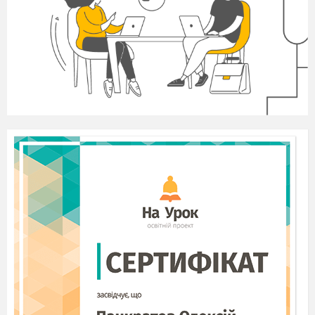
конференція?
Практична робота.
Робота з історичним джерелом.
Опрацюйте «14 пунктів» В. Вілсона на с.
21 підручника.
Які основні напрямки світової політики
США розглядаються у наведеному
документі?
Що відповідало прагненням народів, а
що було претензією на світове
лідерство?
Поміркуйте, що стояло за тезами
«свободу морів», «свободу торгівлі»,
«справедливе рішення колоніальних
проблем» тощо.
Чи вдалося В. Вільсону реалізувати
свою програму, визначену в «14