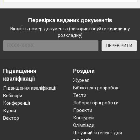
конференції)
.
Розподіліть твердження у дві колонки та
Перевірка виданих документів
дайте їм заголовки.
Досягнення
Суперечності
Вкажіть номер документа (використовуйте кириличну
розкладку)
системи
системи
Стала основою
Умови миру були
ПЕРЕВІРИТИ
післявоєнної
несправедливі до
міжнародної
переможених
стабілізації.
народів, що
Підвищення
Розділи
Сприяла розрядці
призвело до
кваліфікації
Журнал
післявоєнної
наростання
Бібліотека розробок
Підвищення кваліфікації
напруженості.
реваншистських
Тести
Вебінари
Оновила
настроїв.
Лабораторні роботи
Конференції
принципи
Не взято до уваги
Проєкти
Курси
Конкурси
міжнародних
реальні
Вектор
Олімпіади
відносин.
можливості
Штучний інтелект для
Створено Лігу
переможених із