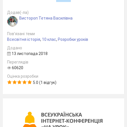
Додав(-ла)
Вистороп Тетяна Василівна
Що вам відомо про ці події?
Сьогодні ми пригадаємо основні
Пов’язані теми
суперечки у післявоєнний період,
Всесвітня історія
,
10 клас
,
Розробки уроків
визначимо їх причини, сторони та
Додано
13 листопада 2018
результати.
Актуалізація опорних знань.
Переглядів
60620
Робота з візуальними джерелами.
Розгляньте ілюстрації.
Оцінка розробки
5.0 (1 відгук)