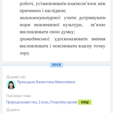
роботі, установлювати взаємозв’язок між
причиною і наслідком;
загальнокультурної:
учити дотримувати
норм мовленнєвої культури,
зв
’
язно
висловлювати свою думку;
громадянської:
удосконалювати вміння
висловлювати і пояснювати власну точку
зору.
Тип уроку:
комбінований
DOCX
Обладнання:
картки, малюнки із зображенням
рослин, таблиці.
Додав(-ла)
Хід уроку
Приходько Валентина Миколаївна
І. Організаційний момент.
ІІ. Актуалізація опорних знань.
Пов’язані теми
Що ви вже знаєте про рослини?
Природознавство
,
2 клас
,
Розробки уроків
НУШ
Чим відрізняються дерева, кущі і
Додано