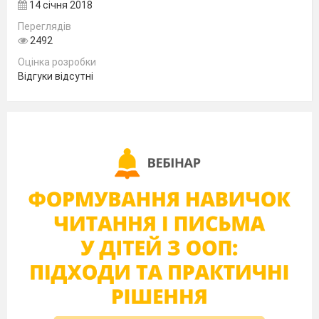
14 січня 2018
трав
’
янисті рослини?
Переглядів
Які рослини бувають за тривалістю
2492
життя?
Оцінка розробки
Гра «Однорічні -
багаторічні»
Відгуки відсутні
(вчитель називає рослини, діти повинні
визначити до якої групи вони належать)
Картопля, буряк, морква, цибуля, пролісок,
соняшник, конвалії, ліщина,
каштан, береза,
огірок, горох і т.д
Поміркуйте, чи є у рослин «діти»?
ІІІ. Повідомлення теми і мети уроку.
Сьогодні ви дізнаєтеся, якими способами
розмножуються рослини.
І
V.
Вивчення нового матеріалу.
Робота з підручником (с.50 – 51)
-Роздивіться малюнок на с.50 і скажіть яку