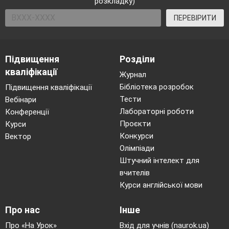
розкладку)
ПЕРЕВІРИТИ
Підвищення
Розділи
кваліфікації
Журнал
Бібліотека розробок
Підвищення кваліфікації
Тести
Вебінари
Лабораторні роботи
Конференції
Проєкти
Курси
Конкурси
Вектор
Олімпіади
Штучний інтелект для
вчителів
Курси англійської мови
Про нас
Інше
Про «На Урок»
Вхід для учнів (naurok.ua)