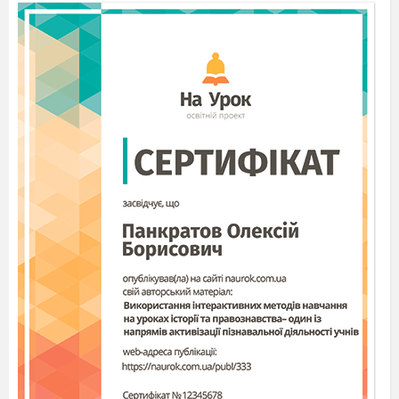
Отже, діти, запам
’
ятайте: рослини
розмножуються насінням, стебловими та
листковими живцями.
Вікторина
(відгадайте рослину, назвіть
способи її розмноження)
Червона, солодка, пахуча, росте низько,
до землі близько
. (Суниця)
Стоїть при дорозі на одній нозі, голова
мала, а в ній – тьма.
(Мак)
Гра «Підкресли потрібне».
(Клас ділиться на 3 групи. Перша група
підкреслює рослини, які розмножаються
коренем, друга – стеблом, третя –
насінням)
Фіалка, підсніжник, вишня, береза,
тюльпан, мак, картопля, огірок.