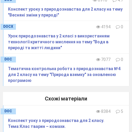
ріпа);
«Горбоконик» - (зерно);
Конспект уроку з природознавства для 2 класу на тему
«Попелюшка» - (гарбуз);
«Пригоди
"Весняні зміни у природі"
Чиполліно» - (помідор, вишня).
DOCX
4194
0
V
.
Підсумок
уроку.
Урок природознавства у 2 класі з використанням
- Що ви нового дізналися на уроці?
технології критичного мислення на тему "Вода в
- Як розмножуються рослини?
природі та житті людини"
- Що було вам найцікавіше?
DOC
7077
0
- Чи задоволені ви уроком?
Тематична контрольна робота з природознавства №4
1
для 2 класу на тему "Природа взимку" за оновленою
програмою
Схожі матеріали
DOC
8384
5
Конспект уоку з природознавства для 2 класу.
Тема:Клас тварин – комахи.