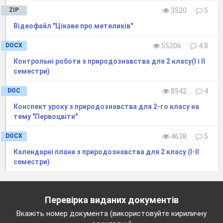
ZIP
3520
5
Відеофайл "Цікаве про метеликів"
DOCX
55206
4.8
Контрольні роботи з природознавства для 2 класу(І і ІІ
семестри)
DOC
8542
4
Конспект уроку з природознавства для 2-го класу на
тему "Первоцвіти"
DOCX
4638
5
Календарні плани з природознавства для 2 класу (І-ІІ
семестри)
Перевірка виданих документів
Вкажіть номер документа (використовуйте кириличну