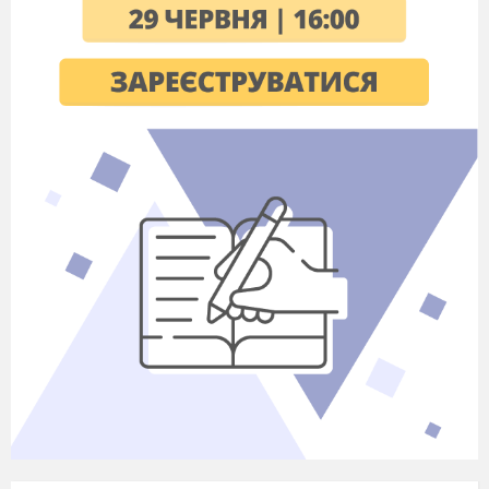
будову мають квіткові рослини? Які органи
волошки забув намалювати художник?
- Відгадайте загадку: «Одне кинеш - цілу
жменю візьмеш» (Зерно).
- Сойка Синьокрила поцікавилася: «Що таке
живець? Як розмножуються рослини
живцями?»
- Живець – це відрізана від рослини частина
стебла або листка, яка має здатність
укорінюватися. Живці бувають стебловими і
листковими.
- Розгляньте малюнки на с. 51 та дізнайтеся,
як розмножуються пеларгонія і сансев
’
єра.
Поміркуйте: чому сансев
’
єру називають
«щучим хвостом», а пеларгонію –
калачиком?