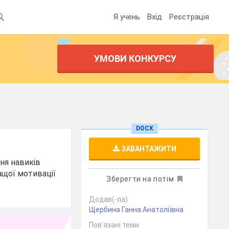
Я учень
Вхід
Реєстрація
УМОВИ КОНКУРСУ
DOCX
ЗАВАНТАЖИТИ
ня навиків
ащої мотивації
Зберегти на потім
Додав(-ла)
Щербина Ганна Анатоліївна
Пов’язані теми