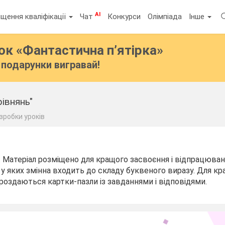
AI
щення кваліфікації
Чат
Конкурси
Олімпіада
Інше
бок
«Фантастична п’ятірка»
подарунки вигравай!
рівнянь"
зробки уроків
". Матеріал розміщено для кращого засвоєння і відпрацюван
, у яких змінна входить до складу буквеного виразу. Для кр
 роздаються картки-пазли із завданнями і відповідями.