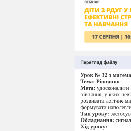
Перегляд файлу
Урок № 32 з матема
Тема: Рівняння
Мета:
удосконалити 
рівняння, у яких нев
розвивати логічне ми
формувати наполеглив
Тип уроку:
застосу
Обладнання:
сигнал
Хід уроку: