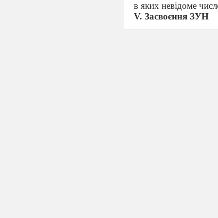
в яких невідоме числ
V
. Засвоєння ЗУН
пояснити на прикладі
Розв’язати рівняння
Розв’язання: У цьом
(
360
) поділити на ча
х-43=360:15
х
х-43=24
43
х=24+43
х=67
VI
. Формування вм
Виконання усних вп
№ 1.
Назвіть компоне
входить невідоме чис
а) 24
(х+15)=432;
№ 2.
Спростіть вираз
а)
3х+6х;
б)
х+19+
Виконання письмови
(За підручником Істе
№
393