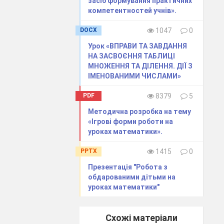
засіб формування практичних
компетентностей учнів».
DOCX
1047
0
Урок «ВПРАВИ ТА ЗАВДАННЯ
НА ЗАСВОЄННЯ ТАБЛИЦІ
МНОЖЕННЯ ТА ДІЛЕННЯ. ДІЇ З
ІМЕНОВАНИМИ ЧИСЛАМИ»
PDF
8379
5
Методична розробка на тему
«Ігрові форми роботи на
уроках математики».
PPTX
1415
0
Презентація "Робота з
обдарованими дітьми на
зультат
уроках математики"
Схожі матеріали