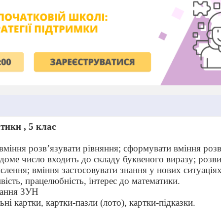
тики , 5 клас
вміння розв’язувати рівняння; сформувати вміння розв
ідоме число входить до складу буквеного виразу; розви
слення; вміння застосовувати знання у нових ситуаціях
ість, працелюбність, інтерес до математики.
вання ЗУН
ьні картки, картки-пазли (лото), картки-підказки.