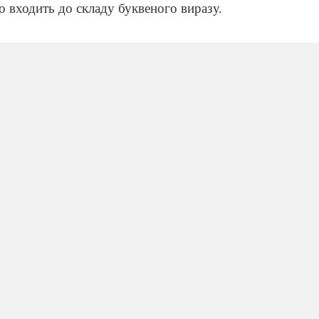
о входить до складу буквеного виразу.
:
:
360: (х-43)=15
у рівнянні
х-43
– невідомий дільник. Щоб знайти його, 
стку
(15).
Маємо:
 – невідоме зменшуване, щоб знайти його, треба до 2
інь
рав
нти арифметичних дій, якими є буквений вираз, до ск
ло.
б) (х+245) - 15=300;
в) (800-х)+ 34=90.
:
31
;
в)
(24-16)
у;
г)
х вправ:
р О.С.)