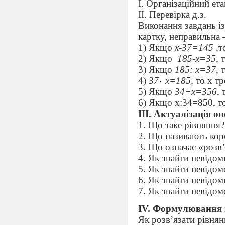
I
. Організаційний ета
II
. Перевірка д.з.
Виконання завдань із
картку, неправильна 
1) Якщо
х-37=145
,т
2) Якщо
185-х=35
, 
3) Якщо
185: х=37
, 
4)
37
х=185,
то х т
5) Якщо
34+х=356
,
6) Якщо х:34=850, то
III
. Актуалізація 
1. Що таке рівняння?
2. Що називають кор
3. Що означає «розв
4. Як знайти невідо
5. Як знайти невідо
6. Як знайти невідо
7. Як знайти невідом
IV
. Формулювання м
Як розв’язати рівнян