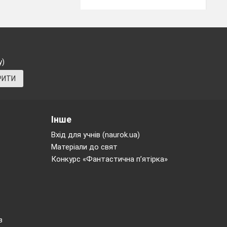
у)
РИТИ
Інше
Вхід для учнів (naurok.ua)
Матеріали до свят
Конкурс «Фантастична п’ятірка»
в