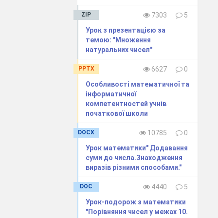
ZIP
7303
5
ика картка
і
Урок з презентацією за
ла. На
темою: "Множення
натуральних чисел"
 рисунку.
 розв’язують
PPTX
6627
0
Особливості математичної та
інформатичної
компетентностей учнів
початкової школи
DOCX
10785
0
Урок математики" Додавання
суми до числа.Знаходження
виразiв рiзними способами."
DOC
4440
5
Урок-подорож з математики
"Порівняння чисел у межах 10.