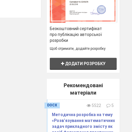
треба ділене
Безкоштовний сертифікат
про публікацію авторської
розробки
4 додати
Щоб отримати, додайте розробку
ДОДАТИ РОЗРОБКУ
ладу якого
Рекомендовані
матеріали
DOCX
5522
5
Методична розробка на тему
«Розв’язування математичних
задач прикладного змісту як