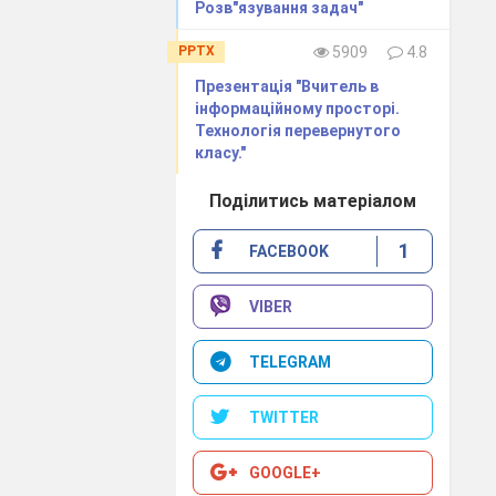
Розв"язування задач"
PPTX
5909
4.8
Презентація "Вчитель в
інформаційному просторі.
Технологія перевернутого
класу."
Поділитись матеріалом
1
FACEBOOK
VIBER
TELEGRAM
TWITTER
GOOGLE+