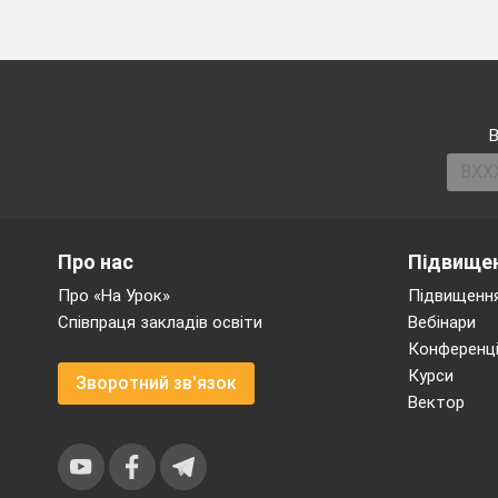
Домашнє завдання: 
В
Про нас
Підвищен
Про «На Урок»
Підвищення
Співпраця закладів освіти
Вебінари
Конференці
Курси
Зворотний зв'язок
Вектор