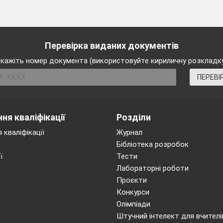
§11, № 394,
399
Перевірка виданих документів
кажіть номер документа (використовуйте кириличну розкладк
1
ПЕРЕВІ
ня кваліфікації
Розділи
 кваліфікації
Журнал
Бібліотека розробок
ї
Тести
Лабораторні роботи
Проєкти
Конкурси
Олімпіади
Штучний інтелект для вчителі