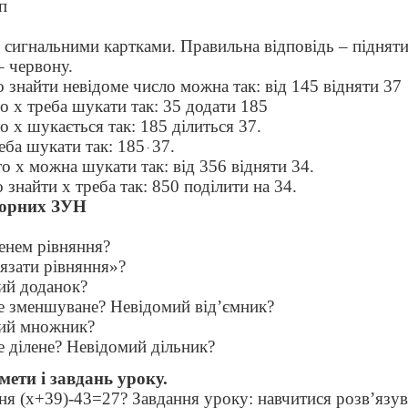
п
 сигнальними картками. Правильна відповідь – підняти
– червону.
о знайти невідоме число можна так: від 145 відняти 37
то х треба шукати так: 35 додати 185
то х шукається так: 185 ділиться 37.
реба шукати так: 185
37.
 то х можна шукати так: від 356 відняти 34.
 знайти х треба так: 850 поділити на 34.
опорних ЗУН
енем рівняння?
’язати рівняння»?
мий доданок?
ме зменшуване? Невідомий від’ємник?
мий множник?
е ділене? Невідомий дільник?
ети і завдань уроку.
ня (х+39)-43=27? Завдання уроку: навчитися розв’язув