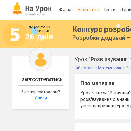
Журнал
Бібліотека
Тести
Підви
Конкурс розро
До розіграшу
залишилось:
26 днів
Розробки додавай – 
Урок "Розв'язування 
Бібліотека
Математика
Ро
ЗАРЕЄСТРУВАТИСЬ
Про матеріал
Вже зареєстровані?
Урок з теми "Рівняння
Увійти
розв'язування рівнянь
учнів наприкінці уроку