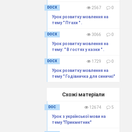
DOCX
2567
0
Урок розвитку мовлення на
тему " Птахи " .
DOCX
3066
0
Урок розвитку мовлення на
тему: " В гостях у казки " .
DOCX
1729
0
Урок розвитку мовлення на
тему " Годівничка для синичкі"
Схожі матеріали
DOC
12674
5
Урок з української мови на
тему "Прикметник"