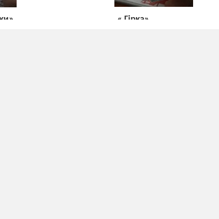
чки»
« Гірка»
ящ.
ов рак.
арась.
репаха.
ула.
«Р»
нувся,
вся,
ами.