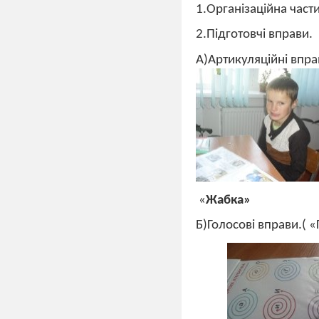
1.Організаційна част
2.Підготовчі вправи.
А)Артикуляційні впр
«
Жабка»
Б)Голосові вправи.( 