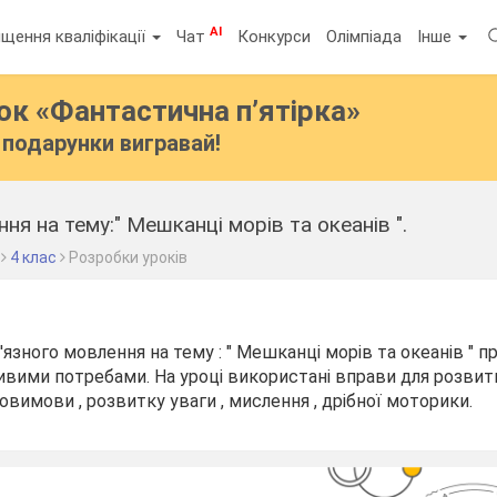
AI
щення кваліфікації
Чат
Конкурси
Олімпіада
Інше
бок
«Фантастична п’ятірка»
подарунки вигравай!
ня на тему:" Мешканці морів та океанів ".
4 клас
Розробки уроків
'язного мовлення на тему : " Мешканці морів та океанів " 
вими потребами. На уроці використані вправи для розвитку
овимови , розвитку уваги , мислення , дрібної моторики.