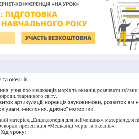
 та океанів.
ання
учня про мешканців морів та океанів, розвивати зв’
язне
ироди, тваринного світу.
виток артикуляції, корекція звуковимови, розвиток вмін
ок уваги, мислення, дрібної моторики.
ий матеріал, ,,Енциклопедія для найменших», матеріал для п
росворди, презентація «Мешканці морів та океанів».
Хід уроку: