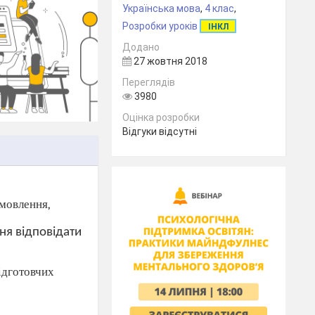
Українська мова
,
4 клас
,
Розробки уроків
ІНКЛ
Додано
27 жовтня 2018
Переглядів
3980
Оцінка розробки
Відгуки відсутні
 мов
лення,
ня відповідати
ідготовчих