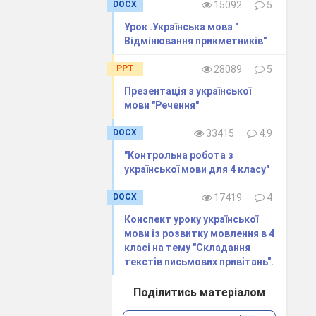
DOCX
15092
5
андруємо до
Урок .Українська мова "
Відмінювання прикметників"
PPT
28089
5
Презентація з української
гів, молюсків.
мови "Речення"
і. В
заростях
 назви у них
DOCX
33415
4.9
ий півник,
"Контрольна робота з
д презентації
української мови для 4 класу"
DOCX
17419
4
Конспект уроку української
мови із розвитку мовлення в 4
класі на тему "Складання
текстів письмових привітань".
Поділитись матеріалом