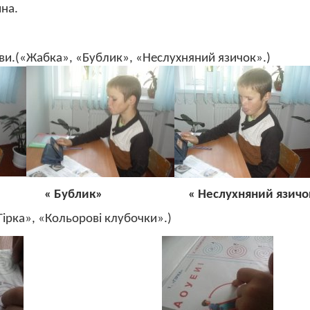
ина.
ави.(«Жабка», «Бублик», «Неслухняний язичок».)
« Бублик»
« Неслухняний язичо
«Гірка», «Кольорові клубочки».)