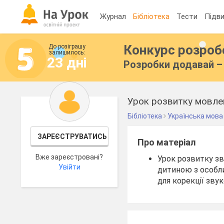
Журнал
Бібліотека
Тести
Підви
Конкурс розро
До розіграшу
залишилось:
23 дні
Розробки додавай – 
Урок розвитку мовлен
Бібліотека
Українська мова
ЗАРЕЄСТРУВАТИСЬ
Про матеріал
Вже зареєстровані?
Урок розвитку зв
Увійти
дитиною з особли
для корекції звук