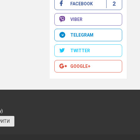
2
FACEBOOK
 вовк,
VIBER
TELEGRAM
TWITTER
GOOGLE+
у)
РИТИ