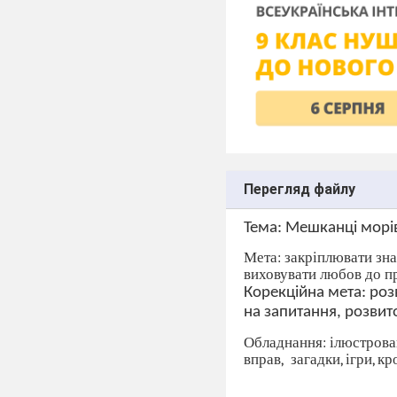
Перегляд файлу
Тема: Мешканці морів
Мета: закріплювати зн
виховувати любов до пр
Корекційна мета: роз
на запитання, розвит
Обладнання: ілюстрован
вправ,
загадки, ігри, к