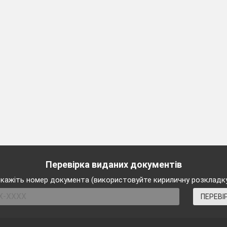
ьку тварину.»
орський
їжак, заєць, краб, кріт, камбала, морська зірка,
, білка, риба-голка, медуза.
узи»(прочитай за
стрілочкою).
Перевірка виданих документів
найди тих тварин, які не живуть у морі.)
кажіть номер документа (використовуйте кириличну розкладк
ПЕРЕВІ