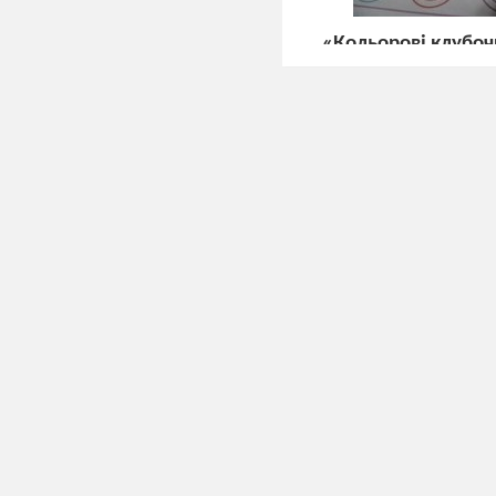
«Кольорові клубо
В) Чистомовка.
Ящ-ящ-ящ-на гачку л
Ак-ак-ак-червоний, м
Ась-ась-ась-у мене к
Аха-аха-аха-повзе че
Ула-ула-ула-зубата ак
Г)Гра «Спіймай звук 
Рак ранесенько прос
В черевички гарні взу
І без тата і без мами
Прогулявся між корч