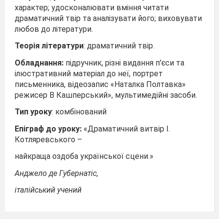
характер; удосконалювати вміння читати
драматичний твір та аналізувати його; виховувати
любов до літератури.
Теорія літератури
: драматичний твір.
Обладнання:
підручник, різні видання п'єси та
ілюстративний матеріал до неї, портрет
письменника, відеозапис «Наталка Полтавка»
режисер В Кашперський», мультимедійні засоби.
Тип уроку
: комбінований
Епіграф до уроку:
«Драматичний витвір І.
Котляревського –
найкраща оздоба української сцени.»
Анджело де Губернатіс,
італійський учений