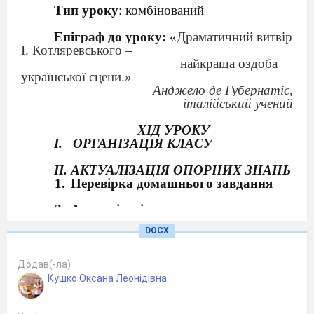
Тип уроку
:
комбінований
Епіграф до уроку:
«
Драматичний витвір
І. Котляревського
–
найкраща
оздоба
української сцени
.»
Анджело де Губернатіс,
італійський учений
ХІД УРОКУ
I.
ОРГАНІЗАЦІЯ КЛАСУ
ІІ. АКТУАЛІЗАЦІЯ ОПОРНИХ ЗНАНЬ
Перевірка домашнього завдання
Актуалізація опорних знань
Бесіда
:
DOCX
-
Існує думка, що головним героєм
«Енеїди» є сміх. Чи так це?
-
Які проблеми порушує
Додав(-ла)
І.
Котляревський в «Енеїді»?
Кушко Оксана Леонідівна
-
Назвіть твори, що становлять творчу
спадщину письменника.