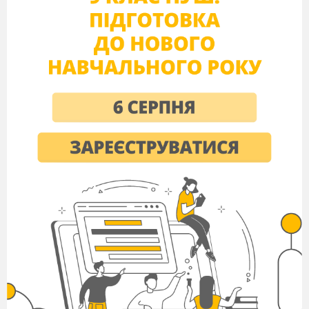
нашого уроку є «
СОЦІАЛЬНО-ПОБУТОВА
ДРАМА «НАТАЛКА
ПОЛТАВКА»
—
ПЕРШИЙ ТВІР
НОВОЇ УКРАЇНСЬКОЇ
ДРАМАТУРГІЇ. ЇЇ СЦЕНІЧНЕ ЖИТТ
Я.
»
ІV. ОПРАЦЮВАННЯ НАВЧАЛЬОГО
МАТЕРІАЛУ
Вступне слово вчителя.
(виділені
речення учні записують в зошит)
Уперше п’єсу І.
Котляревського «Наталка
Полтавка» було показано на сцені театру в
Полтаві 1819
року. І з того часу вона не
втратила актуальності й любові глядачів,
інтерес до неї не зменшується. Чим же
зумовлений успіх цього твору? У чому
причина його популярності? Працюючи над
змістом п’єси, ми знайдемо відповіді на ці
питання.
Соціально-побутова драма «Наталка
Полтавка» — перший твір нової української
драматургії.
Якщо в західноєвропейському
драматичному мистецтві першої третини ХІХ
ст. запанувала творча пауза, то в новій