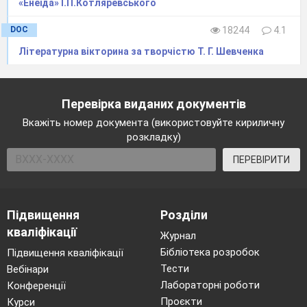
своєю красою, соковитою мовою персонажів,
«Енеїда» І.П.Котляревського
чарівними піснями, незабутніми героями,
досконалою грою акторів.
DOC
18244
4.1
4. Перегляд та обговорення
Літературна вікторина за творчістю Т. Г. Шевченка
відеозапису «Наталка Полтавка» режисер
В. Кашперський»
а) Слово вчителя
Перевірка виданих документів
- А зараз пропоную вам переглянути
відеозапис, у якому ви зможете дізнатись хто ж
Вкажіть номер документа (використовуйте кириличну
грав ролі у постановках геніальної п’єси,
розкладку)
почути інтерв’ю цих акторів і перенестись у
театр, стати глядачами
фрагментів унікального
ПЕРЕВІРИТИ
музично-драматичного твору. А щоб вам були
зрозуміліші ці фрагменти з дійовими особами
п’єси познайомлю вас я:
Дійові особи
:
стара вдова Горпина
Підвищення
Розділи
Терпилиха, її дочка Наталка; далекий родич
кваліфікації
Терпилихи Микола, коханий Наталки Петро
(на
Журнал
далеких заробітках)
; возний
(судовий
Бібліотека розробок
Підвищення кваліфікації
урядовець)
Тетерваковський
(освідчується
Тести
Вебінари
Наталці)
, виборний Макогоненко
(допомагає
Лабораторні роботи
Конференції
возному в любовних ділах)
.
Проєкти
Курси