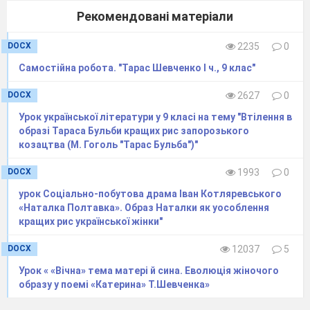
могла хоч би частково не відбити народну
точку зору на дійсність, на деякі істотні
Рекомендовані матеріали
соціальні явища. Це позитивно позначилось на
ідейному змісті творів, їх мові та стилі.
DOCX
2235
0
Як талановитий художник,
Котляревський помітив і майстерно відтворив
Самостійна робота. "Тарас Шевченко І ч., 9 клас"
типові для того часу явища соціальної
нерівності, що стоять на перешкоді до щастя
DOCX
2627
0
людини.
Урок української літератури у 9 класі на тему "Втілення в
П’єса «Наталка Полтавка» — перший
образі Тараса Бульби кращих рис запорозького
драматичний твір нової української літератури,
козацтва (М. Гоголь "Тарас Бульба")"
який, за влучним висловом видатного
українського драматурга Івана Карпенка-
Карого, є «праматір’ю українського народного
DOCX
1993
0
театру».
урок Соціально-побутова драма Іван Котляревського
«Наталка Полтавка». Образ Наталки як уособлення
2. З’ясування відомостей з теорії
кращих рис української жінки"
літератури
Драма
(
грец.
drama
— дія)
— один
DOCX
12037
5
з
літературних родів
, який змальовує світ у
формі дії, здебільшого призначений для
Урок « «Вічна» тема матері й сина. Еволюція жіночого
сценічного втілення.
образу у поемі «Катерина» Т.Шевченка»
Драматичний
твір
— це літературний
жанр, в якому автор зображує тогочасну