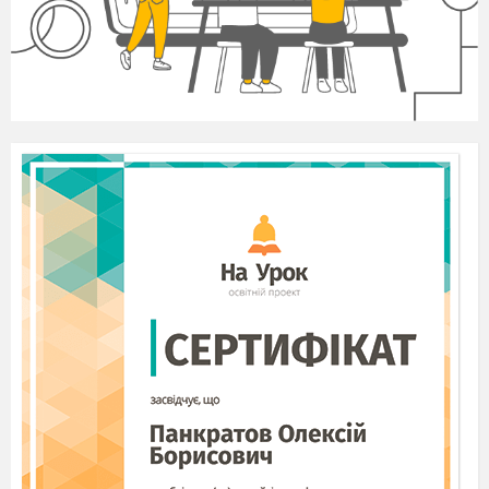
українській драматургії почався новий період
розвитку, представлений насамперед
драматичною творчістю І.
Котляревського.
Письменника вважають зачинателем
нової української драматургії, бо йому
належить провідна роль у створенні драми
нового типу. У драматичних творах І.
Котляревського звучить нова мова — жива
народна, колоритна, образна. Він змальовує
нових героїв із народу, що являють собою
типові національні характери українського
селянина, дрібного міщанина.
І.
Котляревський у «Наталці Полтавці» вдало
вживає народну пісню як засіб
характеристики персонажів (їх використано
більше двадцяти).
Становлення нової української
драматургії започаткувала «Наталка Полтавка».
Як перша п’єса з народного життя, вона
знаменувала новий етап в історії української
драматургії й театру, стала імпульсом у
дальшому розвитку словесного і сценічного
мистецтва на засадах реалізму та народності.
Заснована на спостереженнях, винесених