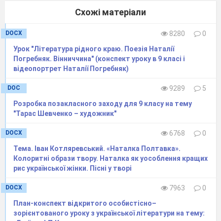
дійсність, життєві реалії через мову та вчинки
Схожі матеріали
персонажів.
3. Повідомлення учня про
DOCX
8280
0
довготривале сценічне життя п’єси.
Урок "Література рідного краю. Поезія Наталії
Учень.
«Наталка Полтавка» —
Погребняк. Вінниччина" (конспект уроку в 9 класі і
унікальний музично-драматичний твір
відеопортрет Наталії Погребняк)
української національної спадщини.
Популярності п’єси сприяли чудова музика
DOC
9289
5
Миколи Лисенка та майстерна гра акторів.
21
січня 1821
року «Наталку Полтавку»
Розробка позакласного заходу для 9 класу на тему
вперше поставлено в Харківському театрі.
"Тарас Шевченко – художник"
Сучасник І. Котляревського О.
Терещенко
відзначив, що вистава була прийнята з гучним
DOCX
6768
0
схваленням не тільки в Україні, а й у Росії.
Із
Полтави п’єса пішла у великий світ. Її дивилися
Тема. Іван Котляревський. «Наталка Полтавка».
в Петербурзі і Москві, Казані і Києві, Чернігові
Колоритні образи твору. Наталка як уособлення кращих
і Тифлісі.
рис української жінки. Пісні у творі
1886
року трупа М.
Кропивницького три
місяці грала в Петербурзі, поставивши
DOCX
7963
0
«Наталку» двадцять разів. І кожного разу —
повна зала
, і кожного разу — надзвичайний
План-конспект відкритого особистісно–
успіх.
Сьогодні п’єса також чарує глядачів
зорієнтованого уроку з української літератури на тему: