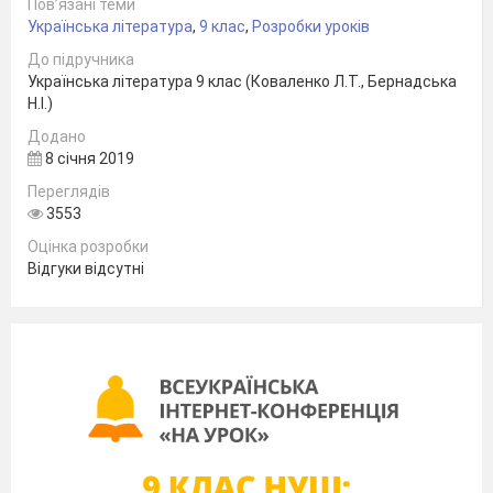
- Що вам відомо про драму як
Пов’язані теми
літературний жанр?
Українська література
,
9 клас
,
Розробки уроків
До підручника
Робота з епіграфом
Українська література 9 клас (Коваленко Л.Т., Бернадська
«
Драматичний витвір І.
Котляревського
–
найкраща
оздоба
Н.І.)
української
Додано
сцени
.»
8 січня 2019
Анджело де Губернатіс,
італійський учений
Переглядів
На вашу думку, про який твір
3553
йдеться у цьому вислові?
Оцінка розробки
Як ви розумієте цей вислів?
Про що говорить той факт, що
Відгуки відсутні
італійський відомий учений саме
так висловлюється про твір
українського письменника?
ІІІ. МОТИВАЦІЯ НАВЧАЛЬНОЇ
ДІЯЛЬНОСТІ ШКОЛЯРІВ.
ОГОЛОШЕННЯ
ТЕМИ Й МЕТИ УРОКУ
- Сьогодні ви ознайомитесь зі змістом
соціально-побутової драматичної п’єси
«Наталка Полтавка», також з’ясуєте для себе, у
чому полягає її новаторський характер. Темою