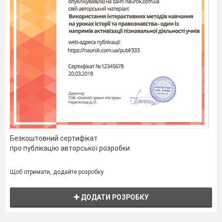
письменником із реальної україн
ської
дійсності, пройнята високим гуманістичним
пафосом, повагою до людини-трудівника,
«Наталка Полтавка» відкрила нові можливості
українського художнього слова.
Глядач українського театру був
найрізноманітніший, але І.
Котляревський хотів
бачити в театрі найбільше простолюду, тому
основою для його п’єси стала жива дійсність,
тогочасне народне життя, і героїв він обрав
також із народу.
Нову українську драму характеризує в
першу чергу те, що вона звернулась до
зображення життя, побуту, моралі,
інтересів селянина — найбільш численної тоді
Безкоштовний сертифікат
верстви трудящих.
На сцені з’являються
про публікацію авторської розробки
картини реальної дійсності, образи живих
людей; представники народу стають
Щоб отримати, додайте розробку
позитивними персонажами літератури.
Незалежно від того, чи таке зображення
ґрунтувалось на вірі в моральну гідність
ДОДАТИ РОЗРОБКУ
простої людини, чи ні, уже сам цей факт був
дуже показовим. Так чи інакше драматургія не