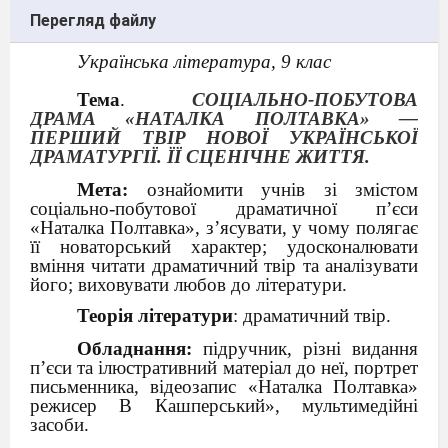
Перегляд файлу
Українська
література, 9 клас
Тема
.
СОЦІАЛЬНО-ПОБУТОВА
ДРАМА «НАТАЛКА
ПОЛТАВКА»
—
ПЕРШИЙ ТВІР
НОВОЇ УКРАЇНСЬКОЇ
ДРАМАТУРГІЇ. ЇЇ СЦЕНІЧНЕ ЖИТТ
Я.
Мета:
ознайомити учнів зі змістом
соціально-побутової драматичної п’єси
«Наталка Полтавка», з’ясувати, у чому полягає
її новаторський характер; удосконалювати
вміння читати драматичний твір та аналізувати
його; виховувати любов до літератури.
Теорія літератури
:
драматичний твір.
Обладнання:
підручник, різні видання
п’єси та ілюстративний матеріал до неї, портрет
письменника,
відеозапис «Наталка Полтавка»
режисер В Кашперський», мультимедійні
засоби.