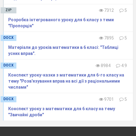
ZIP
7312
5
Розробка інтегрованого уроку для 6 класу з теми
"Пропорція"
DOCX
7895
5
Матеріали до уроків математики в 6 класі: "Таблиці
усних вправ".
DOCX
8984
4.9
Конспект уроку-казки з математики для 6-го класу на
тему "Розв'язування вправ на всі дії з раціональними
числами"
DOCX
9701
5
Конспект уроку з математики для 6 класу на тему
"Звичайні дроби"