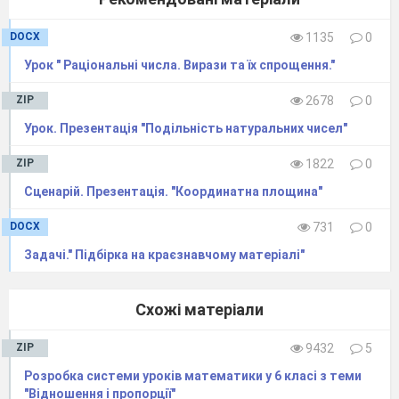
DOCX
1135
0
Урок " Раціональні числа. Вирази та їх спрощення."
ZIP
2678
0
Урок. Презентація "Подільність натуральних чисел"
ZIP
1822
0
Сценарій. Презентація. "Координатна площина"
DOCX
731
0
Задачі." Підбірка на краєзнавчому матеріалі"
Схожі матеріали
ZIP
9432
5
Розробка системи уроків математики у 6 класі з теми
"Відношення і пропорції"