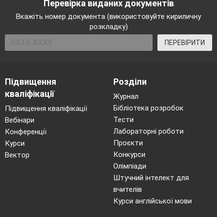
Перевірка виданих документів
Вкажіть номер документа (використовуйте кириличну
розкладку)
ПЕРЕВІРИТИ
Підвищення
Розділи
кваліфікації
Журнал
Бібліотека розробок
Підвищення кваліфікації
Тести
Вебінари
Лабораторні роботи
Конференції
Проєкти
Курси
Конкурси
Вектор
Олімпіади
Штучний інтелект для
вчителів
Курси англійської мови