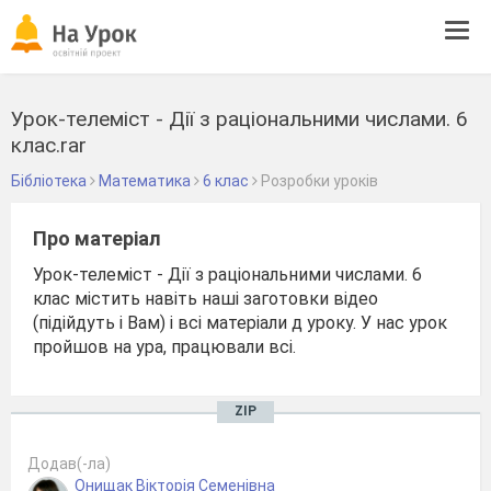
Tog
navi
Урок-телеміст - Дії з раціональними числами. 6
клас.rar
Бібліотека
Математика
6 клас
Розробки уроків
Про матеріал
Урок-телеміст - Дії з раціональними числами. 6
клас містить навіть наші заготовки відео
(підійдуть і Вам) і всі матеріали д уроку. У нас урок
пройшов на ура, працювали всі.
ZIP
Додав(-ла)
Онищак Вікторія Семенівна