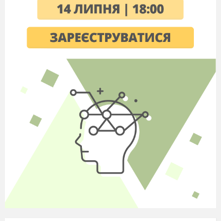
План
1. Уважно ознайомтеся з усіма
запропонованими вам джерелами.
2. Визначте їхню основну думку і
сформулюйте її у вигляді тези або гасла.
3. Зіставте провідні
положення цих джерел і
зробіть висновки.
4. Висновки обґрунтуйте і узагальніть.
А. Учитель: А зараз ви почнете лабораторно
практичні дослідження. Перед вами документи
і план, за яким ви будете працювати. Ось вам
картки з таблицею, куди ви маєте занотовувати
свої висновки. Будемо працювати за двома
варіантами. Перший варіант буде зіставляти
політику Директорії з політикою Центральної
ради, а другій – з політикою Гетьманату.
(Учням дають таблиці або зразок такої таблиці