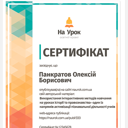
записують на дошці )
Час існування(чи утворення):
Директорія Центральна рада
Гетьманат.
Лідери.
3. Основні напрямки політики:
а) державна влада;
б) земельне питання;
в) робітниче питання;
г) права людини.
4. Соціальна база.
До таблиці додається завдання.
(Можна зачитати, можна видрукувати на
картках.)