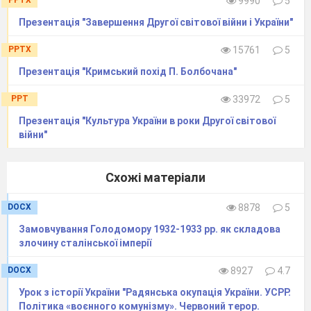
PPTX
9990
5
Бесіда з класом про виконання завдань на
Презентація "Завершення Другої світової війни і України"
основі записів, зроблених у таблиці.
PPTX
15761
5
2.Аналіз проведеної роботи і оцінка діяльності
Презентація "Кримський похід П. Болбочана"
учнів.
PPT
33972
5
Презентація "Культура України в роки Другої світової
Домашнє завдання
.
війни"
Підготувати коротеньку характеристику на
одного з відомих діячів Директорії.
Схожі матеріали
DOCX
8878
5
Додаток 1
Замовчування Голодомору 1932-1933 рр. як складова
З « Декларації Української Директорії»
(
злочину сталінської імперії
грудень 1918 р.)
DOCX
8927
4.7
« До повного вирішення земельної реформи
Директорія Української Народної Республіки
Урок з історії України "Радянська окупація України. УСРР.
оголосила: всі дрібні селянські господарства і
Політика «воєнного комунізму». Червоний терор.