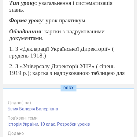
Тип уроку
:
узагальнення і систематизація
знань.
Форма уроку
: урок практикум.
Обладнання
: картки з надрукованими
документами.
1. З «Декларації Української Директорії» (
грудень 1918.)
2. З «Універсалу Директорії УНР» ( січень
1919 р.); картка з надрукованою таблицею для
зіставленням.
DOCX
Метод проведення : лабораторно-практична
робота.
Додав(-ла)
Хід уроку
Білик Валерія Валеріївна
Пов’язані теми
1. Актуалізація опорних знань.
Історія України
,
10 клас
,
Розробки уроків
- Над якою темою ми працювали? Який період
Додано