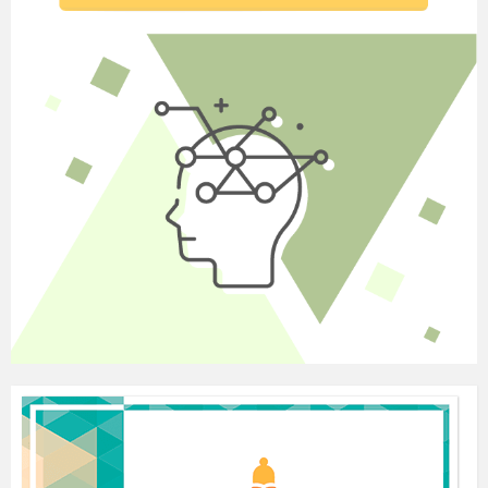
active and quickly. Because for every right answer you
will get such nice smiles.
3. Warming up.
All over the world people of different ages are
very fond of sports and games. Sport does not only
help people to become strong and to develop
physically but also makes them more organized and
better disciplined in their daily activities. Sport helps
people to keep fit.
So, is physical training an important subject at
school?
But at the same time a great number of people
don’t go in for sports. Some of them realize that sport
is useful but prefer watching sport on TV to going in
for it themselves.
So, let’s remember some kinds of sports. Look
at the slides it helps you to do the follow activity.
Activity 1. Do the riddles.
A game for two teams that you play with a