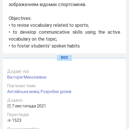
зображенням відомих спортсменів.
Objectives:
• to revise vocabulary related to sports;
• to develop communicative skills using the active
vocabulary on the topic;
• to foster students’ spoken habits.
• to provide opportunities for developing learners’
DOC
speaking skills.
Додав(-ла)
Procedure
Вікторія Миколаївна
1. Greeting.
Пов’язані теми
Good morning, boys and girls. Nice to meet you.
Англійська мова
,
Розробки уроків
I’m Victoria Mykolayivna, a teacher from the Shool #2,
Додано
and these 45 minutes we will work together.
7 листопада 2021
How are you today? Do you like the weather?
Переглядів
So, I think, we can begin our lesson.
1523
2. The theme and the aims of the lesson.
Far away from our land there are two kingdoms.