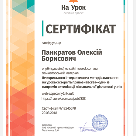
ball and a basket (basketball)
A game for two teams that you play with
the sticks on the ice-ground (ice- hockey)
A game for two people that you play with a
small ball on the table. (table -tennis)
An English popular game (football)
Activity 1.Guess the word (A Field Of Miracles)
A game that you play on board (chess)
This kind of sport includes things like
running, jumping, etc (athletics)
Canada’s national sport is… (hockey)
You can swim there in winter (swimming-
pool)
A place where boys and girls go in for
sports… (gym)
A person that trains sportsmen in this or that
kind of sport… (trainer)
And now can you share with us your sport