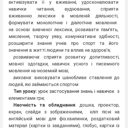
активізувати її у вживанні; удосконалювати
навички читання, аудіювання, сприяти
вживанню лексики в мовленій діяльності,
формувати монологічне і діалогічне мовлення
на основі вивченої лексики, розвивати пам'ять,
мислення, творчу уяву, комунікативні здібності,
розширити знання учнів про спорт та його
значення в житті людини та вплив на здоров’я;
розвиваюча
: сприяти розвитку допитливості,
мовної здогадки, навичок усного і писемного
мовлення на іноземній мові;
виховна:
виховувати шанобливе ставлення до
людей, які займаються спортом
Тип уроку:
урок застосування знань і навичок
з
елементами гри;
Наочність та обладнання
: дошка, проектор,
екран, слайди з зображеннями, кліп пісні на
англійській мові для фіз.хвилинки, роздатковий
матеріал (картки із завданнями), глобус, картки із