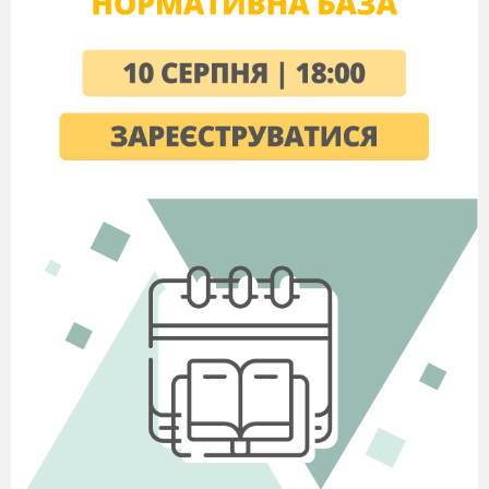
наші мускули, в наші нерви. Цей
промінь Сонця зігріває нас, він
приводить нас у рух, можливо , в цю
хвилину він грає в нашому мозку.
Бесіда.
Про який процес йде мова?
Поясніть які умови необхідні для
фотосинтезу.
Що мається на увазі у вислові : «Він
увійшов до складу
хліба……,перетворився на мускули?
(енергія світла перетворилася не
енергію органічних речовин, які ми
вживаємо, щоб підтримати життя)
Кажуть , що вивчення фотосинтезу
допоможе розв’язати глобальні
проблеми . Як ви вважаєте ,які?
(енергетичну, екологічну, проблему