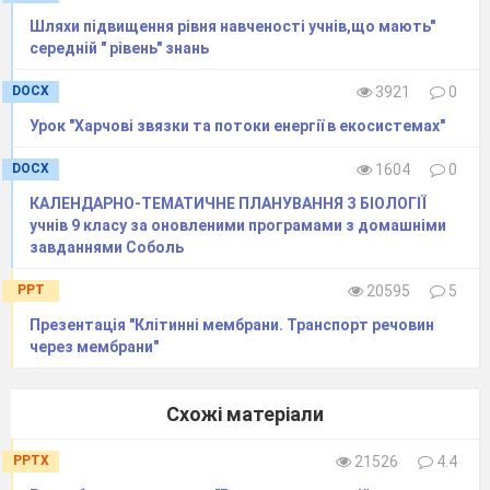
Відомо багато біохімічних процесів, які
Шляхи підвищення рівня навченості учнів,що мають"
середній " рівень" знань
відбуваються за участю
DOCX
3921
0
живих істот, але серед них є один, без
Урок "Харчові звязки та потоки енергії в екосистемах"
якого на нашій планеті життя існувати не
може. Цей унікальний процес -
DOCX
1604
0
фотосинтез: утворення органічних сполук
КАЛЕНДАРНО-ТЕМАТИЧНЕ ПЛАНУВАННЯ З БІОЛОГІЇ
учнів 9 класу за оновленими програмами з домашніми
з неорганічних завдяки перетворенню
завданнями Соболь
світлової енергії на енергію хімічних
PPT
20595
5
зв’язків синтезованих вуглеводів.
Презентація "Клітинні мембрани. Транспорт речовин
У клітинах рослин фотосинтез
через мембрани"
відбувається в хлоропластах, у яких
містяться фотосинтезуючі пігменти —
Схожі матеріали
хлорофіли. За своєю структурою хлорофіл
PPTX
21526
4.4
нагадує молекулу гемоглобіну, але в ній