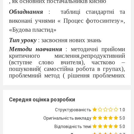
, як основних постачальників кисню
Обладнання
:
таблиці стандартні та
виконані учнями « Процес фотосинтезу»,
«Будова пластид»
Тип уроку
: засвоєння нових знань
Методи навчання
: методичні прийоми
критичного мислення,репродуктивний
(вступне слово вчителя), частково –
пошуковий( самостійна робота в групах),
проблемний метод ( рішення проблемних
завдань), метод проектів ( індивідуальна та
групова робота),
р
елаксопедичний
(
фізкультхвилинка
)
.
Середня оцінка розробки
Структурованість
1.0
Хід уроку
Оригінальність викладу
5.0
І.
Виклик, або вступна частина уроку.
Відповідність темі
5.0