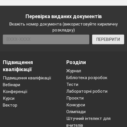
Перевірка виданих документів
Вкажіть номер документа (використовуйте кириличну
розкладку)
Хлорофіл, а також допоміжні пігменти
ПЕРЕВІРИТИ
(каротиноїди, забарвлені у червоний або
жовтий колір), задіяні у фотосинтезі,
розташовані в мембранах структур
Підвищення
Розділи
хлоропластів - тилакоїдів .
кваліфікації
Журнал
Вчитель.
Бібліотека розробок
Підвищення кваліфікації
Тести
Вебінари
Знайдіть відмінність між молекулою
Лабораторні роботи
Конференції
хлорофілу та гемоглобіну
Проєкти
Курси
Конкурси
Вектор
Світлова фаза фотосинтезу
Олімпіади
Методичний прийом «Створення
Штучний інтелект для
проектів»
На передньому уроці ви
вчителів