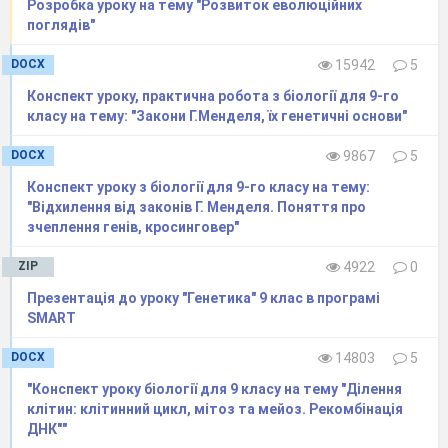
Розробка уроку на тему "Розвиток еволюційних
замість атома Феруму присутній атом
поглядів"
Магнію (мал. 92).
DOCX
15942
5
(робота з малюнком підручника)
Конспект уроку, практична робота з біології для 9-го
класу на тему: "Закони Г.Менделя, їх генетичні основи"
DOCX
9867
5
Конспект уроку з біології для 9-го класу на тему:
"Відхилення від законів Г. Менделя. Поняття про
зчеплення генів, кросинговер"
ZIP
4922
0
Презентація до уроку "Генетика" 9 клас в програмі
SMART
DOCX
14803
5
"Конспект уроку біології для 9 класу на тему "Ділення
клітин: клітинний цикл, мітоз та мейоз. Рекомбінація
ДНК""