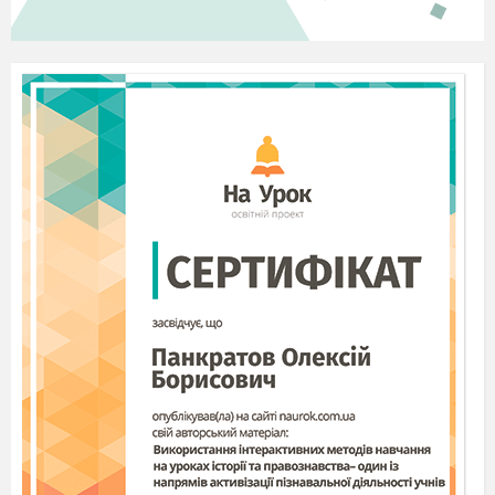
харчових ресурсів)
Чи не перебільшуємо ми значення
фотосинтезу ?
Щоб відповісти на це запитання , треба
з’ясувати, що відбувається під час
фотосинтезу на молекулярному рівні
ІІ.
Осмислення, або основна частина
уроку.
Тема. Фотосинтез. Темнова та світлова
фази.
Мета.
Дати поняття про фотосинтез та його
фази. Визначити значення фотосинтезу
для живих організмів та шляхи