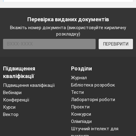
Перевірка виданих документів
в Київські Русі
Вкажіть номер документа (використовуйте кириличну
розкладку)
ПЕРЕВІРИТИ
Підвищення
Розділи
кваліфікації
Журнал
Бібліотека розробок
Підвищення кваліфікації
Тести
Вебінари
Лабораторні роботи
Конференції
Проєкти
Курси
Козацька рада
Конкурси
Вектор
Олімпіади
Штучний інтелект для
вчителів