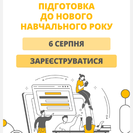
- Пригадайте, що означають терміни
«безпосередня демократія»,
«представницька демократія»?
- У яких із наведених прикладах вони
представлені і як саме?
(Безпосередня демократія — це безпосереднє
волевиявлення народу, що здійснюється шляхом
референдумів, виборів, обговорення проектів
нормативних актів; участі у виборах органів
державної влади; загальних зборів громадян;
мітингів, звітів депутатів і виконавчих органів влади
перед населенням тощо.
Представницька демократія — це вираження волі громадян
через обраних ними представників до органів
державної влади — народних депутатів, президента,
депутатів органів місцевого самоврядування.
Електронна демократія (е-демократія) — форма суспільних
відносин, за якої громадяни та організації
залучаються до державотворення і державного
управління, а також до місцевого самоуправління
через широке застосування інформаційно-
комунікаційних технологій (ІКТ).)
Яка форма виникла першою?
Чи можемо обмежитися лише