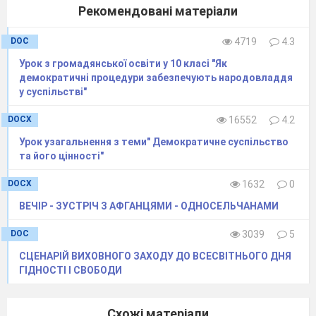
V
. Підсумок.
Рекомендовані матеріали
Закінчити речення. «Цінність демократії
полягає у…»
DOC
4719
4.3
Визначте місце демократії у вашому житті.
Урок з громадянської освіти у 10 класі "Як
демократичні процедури забезпечують народовладдя
у суспільстві"
DOCX
16552
4.2
Урок узагальнення з теми" Демократичне суспільство
та його цінності"
DOCX
1632
0
ВЕЧІР - ЗУСТРІЧ З АФГАНЦЯМИ - ОДНОСЕЛЬЧАНАМИ
Якщо ви отримали більшість відповідей «так», то маєте
DOC
3039
5
високий рівень демократичного мислення та
демократичне оточення, в якому перебуваєте. В іншому
СЦЕНАРІЙ ВИХОВНОГО ЗАХОДУ ДО ВСЕСВІТНЬОГО ДНЯ
випадку будемо разом вчитися покращувати ситуацію
ГІДНОСТІ І СВОБОДИ
VI
. Д\З. Чи є Україна демократичною державою?.
Схожі матеріали