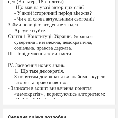
це» (Вольтер, 18 століття)
-Що мав на увазі автор цих слів?
- У який історичний період він жив?
- Чи є ці слова актуальними сьогодні?
Займи позицію: згоден-не згоден.
Аргументуйте.
Україна є
Стаття 1 Конституції України.
суверенна і незалежна, демократична,
соціальна, правова держава.
ІІІ. Повідомлення теми і мети.
IV
. Засвоєння нових знань.
Що таке демократія.
З поняттям демократія ви знайомі з курсів
історія та правознавство.
- Записати в зошит визначення поняття
«демократія» , користуючись алгоритмом:
Що? Яке? Навіщо?
- Дайте визначення.
- Що було складним у виконанні цього
Середня оцінка розробки
завдання? Чому.