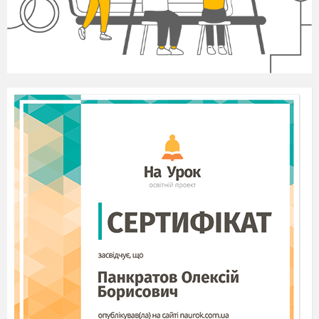
безпосередньою демократією?
Яка форма виникла найпізніше? Чи
може вона замінити інші?
Робота в групах: + (позитивне) і – (негативне)
кожної із форм демократії.
У.Черчіль говорив : «У демократії багато
недоліків, але поки що не знайдено
нічого кращого». Чи згодні?
Ознаки демократії.
Оберіть гасло демократичного режиму і
поясніть свій вибір.
«Дозволено все, що не заборонено
законом»
«Заборонено все, що не дозволено законом»
Ознаки політичного режиму (бесіда або
робота з підручником)
Розподілити між групами ознаки.
Поясніть,
як кожна ознака сприяє утвердженню
демократії?