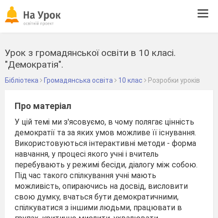
Tog
navi
Урок з громадянської освіти в 10 класі.
"Демократія".
Бібліотека
Громадянська освіта
10 клас
Розробки уроків
Про матеріал
У цій темі ми з'ясовуємо, в чому полягає цінність
демократії та за яких умов можливе її існування.
Використовуються інтерактивні методи - форма
навчання, у процесі якого учні і вчитель
перебувають у режимі бесіди, діалогу між собою.
Під час такого спілкування учні мають
можливість, опираючись на досвід, висловити
свою думку, вчаться бути демократичними,
спілкуватися з іншими людьми, працювати в