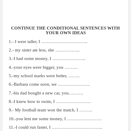
CONTINUE THE CONDITIONAL SENTENCES WITH
YOUR OWN IDEAS
1.- I were taller, I …………………………..
2.- my sister ate less, she ……………..
3.-I had some money, I …………………..
4.-your eyes were bigger, you ………
5.-my school marks were better, ……..
6.-Barbara come soon, we ………………….
7.-his dad bought a new car, you……….
8.-I knew how to swim, I ……………………
9.- My football team won the match, I ………
10.-you lent me some money, I ……………………
11.-I could run faster, I ……………………………..