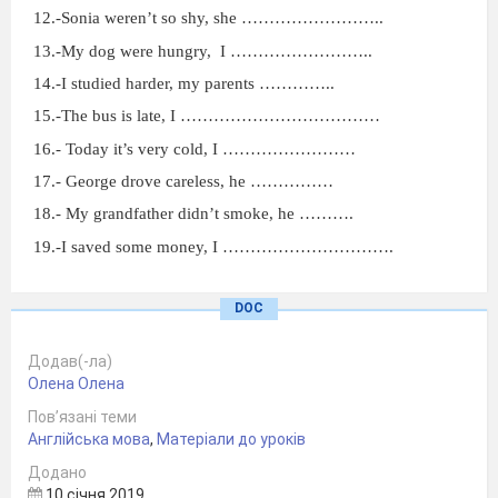
12.-Sonia weren’t so shy, she ……………………..
13.-My dog were hungry,
I ……………………..
14.-I studied harder, my parents …………..
15.-The bus is late, I ………………………………
16.- Today it’s very cold, I ……………………
17.- George drove careless, he ……………
18.- My grandfather didn’t smoke, he ……….
19.-I saved some money, I ………………………….
20.- you spoke German, you ……………………….
DOC
21.-they arrived too late, the teacher………
Додав(-ла)
Олена Олена
Пов’язані теми
Англійська мова
,
Матеріали до уроків
Додано
10 січня 2019