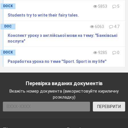
DOCX
5853
5
Students try to write their fairy tales.
DOC
6063
4.7
Конспект уроку з англійської мови на тему: "Банківські
послуги"
DOCX
9285
0
Разработка урока по теме ''Sport. Sport in my life''
Перевірка виданих документів
Вкажіть номер документа (використовуйте кириличну
розкладку)
ПЕРЕВІРИТИ