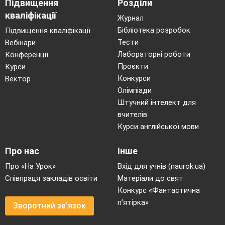
Підвищення
Розділи
кваліфікації
Журнал
Бібліотека розробок
Підвищення кваліфікації
Тести
Вебінари
Лабораторні роботи
Конференції
Проєкти
Курси
Конкурси
Вектор
Олімпіади
Штучний інтелект для
вчителів
Курси англійської мови
Про нас
Інше
Про «На Урок»
Вхід для учнів (naurok.ua)
Співпраця закладів освіти
Матеріали до свят
Конкурс «Фантастична
п’ятірка»
Зворотний зв'язок