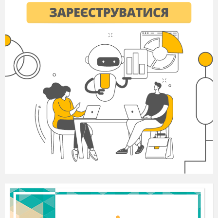
«Батьківська хата» складають пазл «Піч»
Вчитель:
Отже ви склали піч . Піч це символ
чого,якого приміщення?
Так,и будемо описувати сільську хатину,а яка ж
вона для вас?
Метод «Гронування»
Хата
рідна
Біла
кохана
Гарна
своя
мальовнича
Вчитель:
молодці,я зрозуміла яка хата для вас ,а
тепер давайте переглянемо презентацію і
дізнаємося,якою ж вона була всередині в часи
наших прабабусь.
Перегляд презентації
Вчитель:
Ми переглянули презентацію,які речі