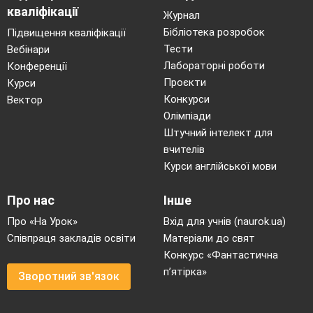
кваліфікації
Журнал
- Чи досягли ми мети?Чи сподобався вам урок .
Бібліотека розробок
Підвищення кваліфікації
Дерево для рефлексії.
Тести
Вебінари
Лабораторні роботи
Конференції
Оцінки.
Проєкти
Курси
Домашнє завдання. Описати сучасну хатину.
Конкурси
Вектор
Олімпіади
Штучний інтелект для
вчителів
Курси англійської мови
Про нас
Інше
Про «На Урок»
Вхід для учнів (naurok.ua)
Співпраця закладів освіти
Матеріали до свят
Конкурс «Фантастична
п’ятірка»
Зворотний зв'язок