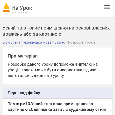
Tog
navi
Усний твір- опис приміщення на основі власних
вражень або за картиною
Бібліотека
Українська мова
6 клас
Розробки уроків
Про матеріал
Розробка даного уроку допоможе вчителю на
уроці,а також може бути використана під час
підготовки відкритого уроку.
Перегляд файлу
Тема: рм13.Усний твір опис приміщення за
картиною «Селянська хата» в художньому стилі