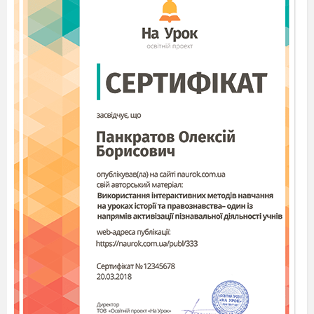
вам запам`ятались найбільше?Молодці.Про типи
ми з вами вже говорили,а які ж бувають стилі?
Опис приміщення може бути складений у
науковому
чи
художньому
стилях.
У
науковому
описі приміщення інформація про
його розмір, форму, освітлення, колір стін, про
наявні в ньому предмети з вказівкою на місце їх
розташування подається безсторонньо, ставлення
автора до описаного не висловлюється. Мета
такого опису – точність і конкретність. Слова
вживаються тільки в прямому значенні.
У
художньому
описі передано ставлення
автора до описаного приміщення. Нерідко автор
описує приміщення через сприйняття котрогось із
героїв твору. Мета художнього опису приміщення
– викликати певне ставлення до нього та до
людини, яка тут мешкає або працює. У такому
описі всебічно використовуються художні засоби.
У художній описах приміщення нерідко
використовується уособлення – меблі та речі
„олюднюються”. Так вони докладніше й повніше
можуть „розповісти” про життя своїх господарів.
Вчитель:
от і опис приміщення може бути
в