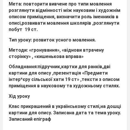
Мета: повторити вивчене про типи мовлення
розглянути відмінності між науковим і художнім
описом приміщення, визначити роль іменників в
описі,розвивати мовлення школярів ,розглянути
побут
19 ст.
Тип уроку: розвиток усного мовлення.
Методи: «гронування», «віднови втрачену
сторінку» , «кишенькова вправа»
Обладнання:підручник,картки для ранків,дві
картини для опису ,презентація «Предмети
інтер*єру сільської хати 19 ст» ,тексти з описом
приміщення в науковому та художньому стилях.
Хід уроку
Клас прикрашений в українському стилі,на дошці
картини для опису. Записана дата та тема уроку.
Записаний епіграф