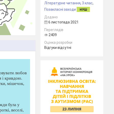
Літературне читання
,
3 клас
,
Позакласні заходи
НУШ
Додано
6 листопада 2021
Переглядів
2409
Оцінка розробки
Відгуки відсутні
ховувати любов
м і кривдою.
ртки, мішечок,
вжди була у
роткi, веселi,