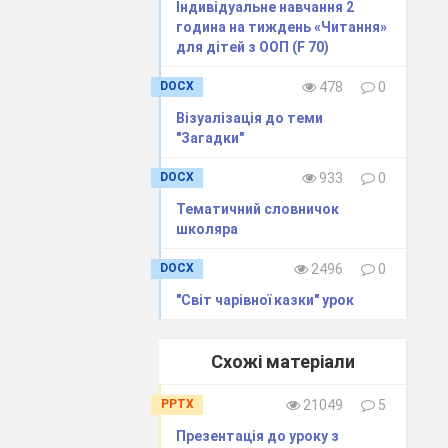
Індивідуальне навчання 2
т хазяїн його
година на тиждень «Читання»
до нього
для дітей з ООП (F 70)
ід і каже:
DOCX
478
0
)
Візуалізація до теми
а»)
"Загадки"
іла, мички
DOCX
933
0
яний бичок»)
Тематичний словничок
школяра
DOCX
2496
0
"Світ чарівної казки" урок
на здоров'я!
Схожі матеріали
реза»)
PPTX
21049
5
Презентація до уроку з
 бігла через