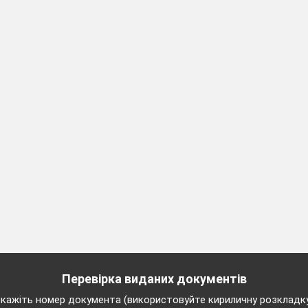
к, ведмідь, заєць, лисиця.
обою
Перевірка виданих документів
кажіть номер документа (використовуйте кириличну розкладк