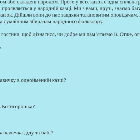
ром або складенi народом. Проте у всiх казок є одна спiльна
е проявляється у народнiй казцi. Ми з вами, друзi, знаємо ба
казок. Дiйшли вони до нас завдяки талановитим оповiдачам, 
 та сумлiнним збирачам народного фольклору.
 гостини, щоб дiзнатися, чи добре ми пам’ятаємо її. Отже, 
»
укавичку в однойменній казці?
 в Котигорошка?
а качечка діду та бабі?
;