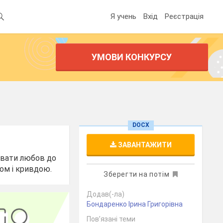
Я учень
Вхід
Реєстрація
УМОВИ КОНКУРСУ
DOCX
ЗАВАНТАЖИТИ
вувати любов до
лом і кривдою.
Зберегти на потім
Додав(-ла)
Бондаренко Ірина Григорівна
Пов’язані теми