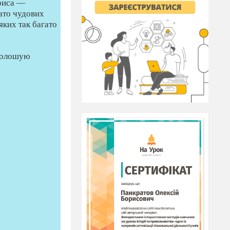
 риса —
гато чудових
яких так багато
оголошую