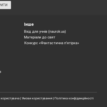
РИТИ
Інше
Вхід для учнів (naurok.ua)
Матеріали до свят
Конкурс «Фантастична п’ятірка»
в
 користувача
|
Умови користування
|
Політика конфіденційності