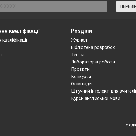
ПЕРЕВІ
а
ь.
ня кваліфікації
Розділи
ь.
 кваліфікації
Журнал
Бібліотека розробок
на.
ї
Тести
Лабораторні роботи
Проєкти
)
Конкурси
чненький,
Олімпіади
Штучний інтелект для вчителі
а
Курси англійської мови
Угода