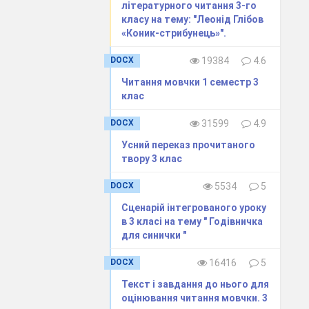
літературного читання 3-го
класу на тему: "Леонід Глібов
«Курочка Ряба»)
«Коник-стрибунець»".
змірі?
DOCX
19384
4.6
Читання мовчки 1 семестр 3
клас
навіть жити на
DOCX
31599
4.9
Усний переказ прочитаного
твору 3 клас
DOCX
5534
5
к, лисичка-
Сценарій інтегрованого уроку
в 3 класі на тему " Годівничка
для синички "
DOCX
16416
5
Текст і завдання до нього для
оцінювання читання мовчки. 3