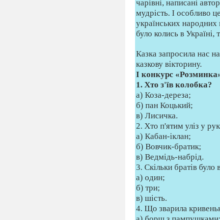
чарiвнi, написанi авто
мудрiсть. І особливо ц
українських народних 
було колись в Українi,
Казка запросила нас на
казкову вiкторину.
І конкурс «Розминка
1. Хто з'їв колобка?
а) Коза-дереза;
б) пан Коцький;
в) Лисичка.
2. Хто п'ятим уліз у р
а) Кабан-іклан;
б) Вовчик-братик;
в) Ведмідь-набрід.
3. Скільки братів було
а) один;
б) три;
в) шість.
4. Що зварила кривеньк
а) борщ з пампушками