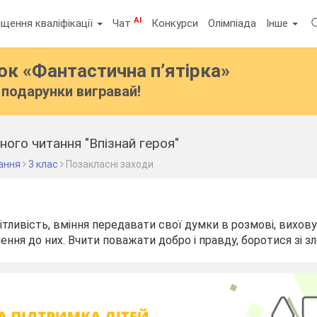
AI
щення кваліфікації
Чат
Конкурси
Олімпіада
Інше
бок
«Фантастична п’ятірка»
подарунки вигравай!
ного читання "Впізнай героя"
ання
3 клас
Позакласні заходи
ітливість, вміння передавати свої думки в розмові, вихо
ення до них. Вчити поважати добро і правду, боротися зі з