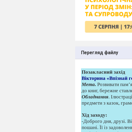
Перегляд файлу
Позакласний захід
Вікторина «Впізнай г
Мета.
Розвивати пам’я
до книг, бережне ставл
Обладнання
. Ілюстрац
предмети з казок, гра
Хід заходу:
-Доброго дня, друзі. В
пошанi. Її із задоволен