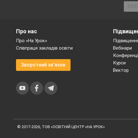
(Курочка Ряба)
В’ється річка невеличк
Хлопчик у човні сидит
Про нас
Підвищен
З берега матуся кличе,
Щоб обідом пригостит
Про «На Урок»
Підвищення
І вгадать цього героя
Співпраця закладів освіти
Вебінари
Справа зовсім не склад
Конференці
Казка ця усім відома
Курси
Про кого вона?
Зворотний зв'язок
Вектор
( Про Івасика Телесика
Хто кругленький і сма
Із віконця скік та скік.
Втік від баби та від дід
До лисички на язик?
(Колобок)
Дівчина,
© 2017-2026, ТОВ «ОСВІТНІЙ ЦЕНТР «НА УРОК»
Хоч і кривенька,
Роботяща,