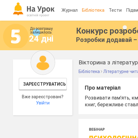
Журнал
Бібліотека
Тести
Підви
Конкурс розро
До розіграшу
залишилось:
24 дні
Розробки додавай – 
Вікторина з літератур
Бібліотека
Літературне чит
ЗАРЕЄСТРУВАТИСЬ
Про матеріал
Вже зареєстровані?
Розвивати пам’ять, км
Увійти
книг, бережливе ставл