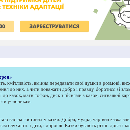
ероя»
ть, кмітливість, вміння передавати свої думки в розмові, ви
ення до них. Вчити поважати добро і правду, боротися зі зло
ії до казок, магнітофон, диск з піснями з казок, сигнальні ка
моти учасникам.
ітаю вас на гостинах у казки. Добра, мудра, чарiвна казка за
ням слухають i дiти, i дорослi. Казки бувають рiзнi: довгi i ко