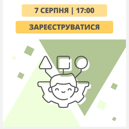
розум, роблять дитину активним учасником
процесу власного навчання
.
В унікальній системі самовиховання і
саморозвитку маленьких дітей основну увагу
приділяємо вихованню самостійності, розвитку
органів чуття (зору, слуху, нюху, смаку тощо) і
дрібної моторики – все, що потрібно для
корекції та розвитку психічних процесів
дитини.
Наше завдання в системі Монтессорі -
розвиток дітей,
допомога в організації їх
діяльності для реалізації потенціалу, для
корекції таких діагнозів, як загальний
недорозвиток мови, когнітивна недостатність
тощо.
Пропонуємо рівно стільки допомоги,
скільки необхідно для того, щоб у дитини
з'явилася зацікавленість. Графічно дана система
виглядає таким чином ( мал.1)