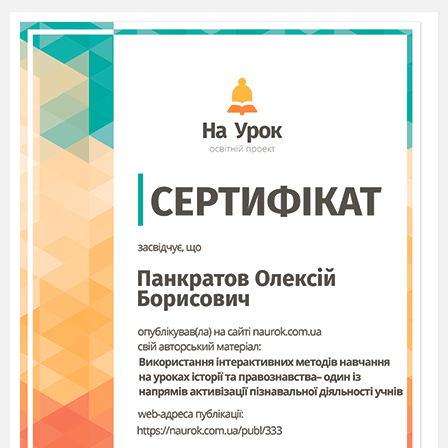
Використовуючи
власний досвід,
освіту
і природне чуття, за порадами
М.Монтессорі,
проводимо
підготовчу
роботу, щоб створити для занять
розвиваюче
середовище і підібрати ефективний
дидактичний матеріал, що сприяє допомозі
дитині, а саме: розвитку дрібної моторики та
самостійності, мислення, пам’яті, координації
рухів.
Створили предметно - розвиваюче