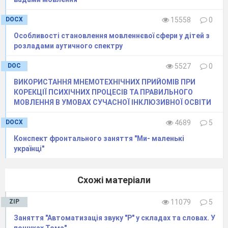
пальчиками), як розкладають (зліва - направо).
Використовуємо
матеріал для вправ із
DOCX
15558
0
практичної зони «Попелюшка» (розкладання
Особливості становлення мовленнєвої сфери у дітей з
пензликів від фруктів по тарілочках),
розладами аутичного спектру
спускання сірників, намистин в пляшечку,
нанизування великих намистин на мотузочку,
DOC
5527
0
квітів на віночок (при цьому працюємо трьома
ВИКОРИСТАННЯ МНЕМОТЕХНІЧНИХ ПРИЙОМІВ ПРИ
пальчиками).
КОРЕКЦІЇ ПСИХІЧНИХ ПРОЦЕСІВ ТА ПРАВИЛЬНОГО
Багато користі та насолоди дітям дають
МОВЛЕННЯ В УМОВАХ СУЧАСНОЇ ІНКЛЮЗИВНОЇ ОСВІТИ
приготування печива, фруктового салату. Під
час цієї діяльності у дітей розвивається
DOCX
4689
5
самостійність, вміння планувати свою
Конспект фронтального заняття "Ми- маленькі
діяльність, розвивається дієслівний словник
українці"
(«що я робив, зробив, буду робити).
Схожі матеріали
ZIP
11079
5
Заняття "Автоматизація звуку "Р" у складах та словах. У
пошуках Тома"