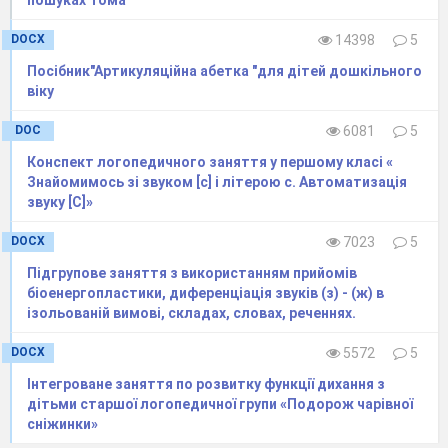
DOCX
14398
5
Посібник"Артикуляційна абетка "для дітей дошкільного
віку
DOC
6081
5
Конспект логопедичного заняття у першому класі «
Знайомимось зі звуком [c] і літерою с. Автоматизація
звуку [C]»
DOCX
7023
5
Підгрупове заняття з використанням прийомів
біоенергопластики, диференціація звуків (з) - (ж) в
ізольованій вимові, складах, словах, реченнях.
Матеріал, виготовлений за методом Марії
Монтессорі,
використовуємо як у вільний час,
DOCX
5572
5
так і під час спеціально організованої
діяльності
з математичного, мовного
Інтегроване заняття по розвитку функції дихання з
дітьми старшої логопедичної групи «Подорож чарівної
розвитку, на
корекційних годинах, в
сніжинки»
художньо-продуктивній діяльності. Крім цього