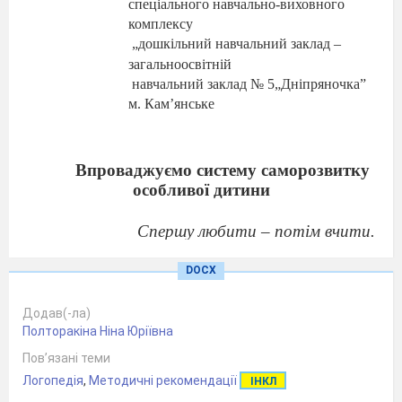
спеціального навчально-виховного
комплекс
у
„дошкільний
навчальний заклад –
загальноосвітній
навчальний заклад № 5„Дніпряночка”
м. Кам
’
янське
Впроваджуємо систему саморозвитку
особливої
дитини
Спершу любити – потім вчити.
М. Монтессорі
DOCX
Наш спеціальний навчально-виховний
комплекс
відвідують діти, які мають
Додав(-ла)
порушення мовлення та психологічного
Полторакіна Ніна Юріївна
розвитку. Бажання допомогти своїм
Пов’язані теми
вихованцям спонукає до пошуку ефективних
Логопедія
,
Методичні рекомендації
форм і методів роботи.
Враховуючи особливі
ІНКЛ