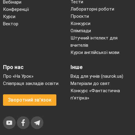
Тести
Вебінари
Лабораторні роботи
Конференції
Проєкти
Курси
Конкурси
Вектор
Олімпіади
Штучний інтелект для
вчителів
Курси англійської мови
Про нас
Інше
Про «На Урок»
Вхід для учнів (naurok.ua)
Співпраця закладів освіти
Матеріали до свят
Конкурс «Фантастична
п’ятірка»
Зворотний зв'язок