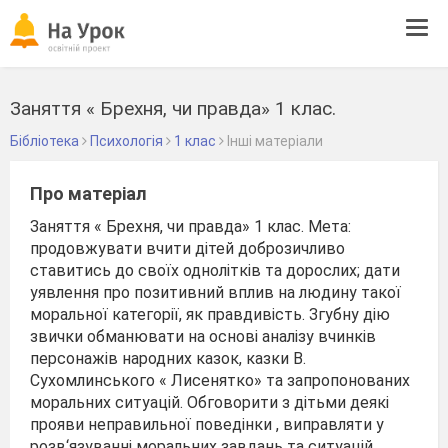
Tog
navi
Заняття « Брехня, чи правда» 1 клас.
Бібліотека
Психологія
1 клас
Інші матеріали
Про матеріал
Заняття « Брехня, чи правда» 1 клас. Мета:
продовжувати вчити дітей доброзичливо
ставитись до своїх однолітків та дорослих; дати
уявлення про позитивний вплив на людину такої
моральної категорії, як правдивість. Згубну дію
звички обманювати на основі аналізу вчинків
персонажів народних казок, казки В.
Сухомлинського « Лисенятко» та запропонованих
моральних ситуацій. Обговорити з дітьми деякі
прояви неправильної поведінки , виправляти у
розв‘язуванні моральних завдань та ситуацій.