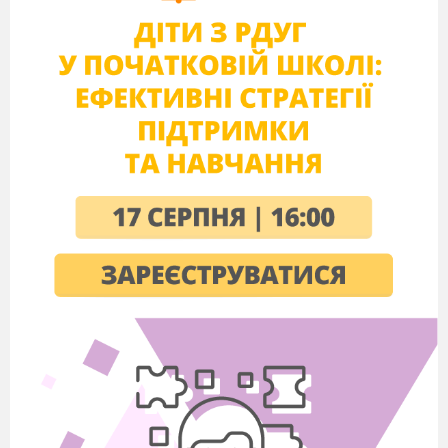
3. Читання казочки .( Психолог читає книжечку
дітям).
Лисенятко-першокласник.
У Лисиці був синок — руденьке Лисенятко.
Він навчався у першому класі. Щоранку мама
проводжала сина до школи.
Лисенятко було не дуже старанним учнем. Йому не
хотілось ранком прокидатися, умиватися, чистити зуби,
снідати.
От Лисенятко й вирішило: не піду сьогодні до школи.
— Мамо,— прошепотіло жалібно вранці,— у мене зуб
болить.
Воно думало, що мама скаже: «Бідне моє Лисенятко,
лежи у ліжечку, не ходи до школи, зараз я тобі солодкої
кашки дам».
А мама говорить:
— Зубний біль — це дуже небезпечна хвороба. Зараз
піду до Ведмедя — зубного лікаря. Хай прийде й вирве
хворий зуб.
Лисенятко злякалось. Кому це хочеться, щоб вирвали