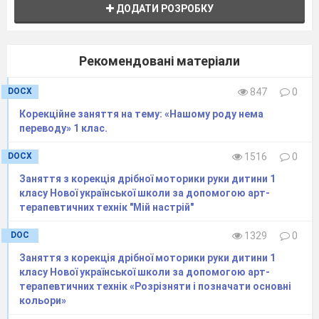
що він тихенько, поки ніхто не бачить, відкрив
ДОДАТИ РОЗРОБКУ
червону фарбу та вмочив у неї палець. Фарба
закапала на парту, підлогу, новий килим. Він
швиденько закрив її і вимив руки з милом. Від
Рекомендовані матеріали
червоної фарби на
пальці й сліду не
залишилось, а на парті й килимі лишилася
DOCX
847
0
червона пляма.
Корекційне заняття на тему: «Нашому роду нема
Діти, хто це заляпав наш новий килим фарбою?-
переводу» 1 клас.
запитала вчителька. Але ніхто їй не відповів.
Довго панувала тиша. Вовчик так і не зізнався.
DOCX
1516
0
Заняття з корекція дрібної моторики руки дитини 1
-Діти. Як ви вважаєте: не зізнатися в скоєному-
класу Нової української школи за допомогою арт-
це обман, чи ні?
терапевтичних технік "Мій настрій"
-Як би
ви вчинили в подібній ситуації? Чому?
DOC
1329
0
- Що потрібно було зробити Вовчику?
Заняття з корекція дрібної моторики руки дитини 1
класу Нової української школи за допомогою арт-
- Запам
‘
ятайте:брехня дуже некрасива.
терапевтичних технік «Розрізняти і позначати основні
Обманювати- негарно і недобре для нашої
кольори»
душі.