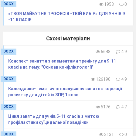
DOCX
1953
0
Заключна частина. Прощання.
«ТВОЯ МАЙБУТНЯ ПРОФЕСІЯ -ТВІЙ ВИБІР» ДЛЯ УЧНІВ 9
Нам вже час повертатись до класу.
-11 КЛАСІВ
Які почуття ви сьогодні переживали? (
відповідає кожна дитина).
Схожі матеріали
( Діти із психологом стають у коло і
повертаючись до дитини, яка стоїть
DOCX
6648
4.9
праворуч, прощається із нею різноманітними
виразами).
Конспект заняття з елементами тренінгу для 9-11
класів на тему: "Основи конфліктології"
DOCX
126190
4.9
Календарно-тематичне планування занять з корекції
розвитку для дітей із ЗПР, 1 клас
DOCX
5176
4.7
Цикл занять для учнів 5-11 класів з метою
профілактики суїцидальної поведінки
DOCX
3131
0