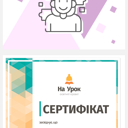
здоровий зуб.
І воно промовило:
— Мамо, зуб уже перестав боліти. Я хочу до школи. Та
спочатку вмиюсь, почищу зубки й поснідаю.
Мама усміхнулась:
— От і добре, що хвороба пройшла. А солодка кашка
уже на столі.
4.Бесіда за змістом казочки.
Куди ходило Лисенятко щоранку? ( До школи).
-
- Що воно придумало, щоб не йти до школи? (
Сказало, що у нього болить зуб).
- Що зробила мама, зрозумівши, що Лисенятко
її обманює? ( Зараз піду до лікаря Ведмедя,
щоб той вирвав хворий зуб).
- Чому Лисенятко швидко зібралося до школи?
( Не хотів, щоб йому виривали зуб).
- Діти. Як ви зрозуміли із казки, Лисенятко