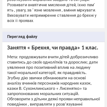
Розвивати аналітичне мислення дітей, їхню пам‘
ять , увагу, зв ‘ язне мовлення , вміння міркувати.
Виховувати непримиренне ставлення до брехні у
всіх її проявах.
Перегляд файлу
Заняття « Брехня, чи правда» 1 клас.
Мета: продовжувати вчити дітей доброзичливо
ставитись до своїх однолітків та дорослих; дати
уявлення про позитивний вплив на людину
такої моральної категорії, як правдивість.
Згубну дію звички обманювати на основі
аналізу вчинків персонажів народних казок,
казки В. Сухомлинського « Лисенятко» та
запропонованих моральних ситуацій.
Обговорити з дітьми деякі прояви неправильної
поведінки , виправляти у розв
‘
язуванні