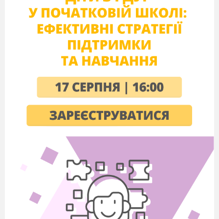
Тема.
Створення театрального
костюма улюбленого