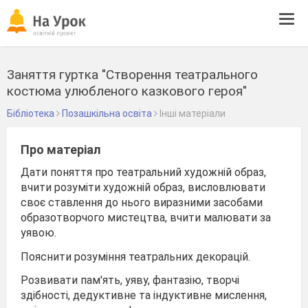
Tog
navi
Заняття гуртка "Створення театрального
костюма улюбленого казкового героя"
Бібліотека
Позашкільна освіта
Інші матеріали
Про матеріал
Дати поняття про театральний художній образ,
вчити розуміти художній образ, висловлювати
своє ставлення до нього виразними засобами
образотворчого мистецтва, вчити малювати за
уявою.
Пояснити розуміння театральних декорацій.
Розвивати пам'ять, уяву, фантазію, творчі
здібності, дедуктивне та індуктивне мислення,