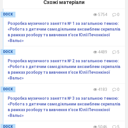
Схожі матеріали
зовнішність, по – різному діє в різних
обставинах.
DOCX
5754
0
Ми
з вами знаємо що таке – ескіз. Сьогодні
Розробка музичного заняття № 1 за загальною темою:
будемо працювати з образами казкових
«Робота з дитячим самодіяльним ансамблем скрипалів
героїв.
в рамках розбору та вивчення п’єси Юлії Печонкіної
«Вальс»
IV
. Казкова скарбниця
Про які казки ідеться мова ви дізнаєтесь,
DOCX
4489
5
якщо уважно переглянемо зміст
Розробка музичного заняття № 2 за загальною темою:
загадкової скарбниці. ( Дістаються по
«Робота з дитячим самодіяльним ансамблем скрипалів
черзі театральні ляльки )
в рамках розбору та вивчення п’єси Юлії Печонкіної
«Вальс»
Яка найулюбленіша казка кожного з вас?
V
. Театралізація
DOCX
4183
0
Кожен вихованець спробує привітатися з
Розробка музичного заняття № 3 за загальною темою:
друзями своїм улюбленим казковим героєм,
«Робота з дитячим самодіяльним ансамблем скрипалів
передавши йому свій настрій
в рамках розбору та вивчення п’єси Юлії Печонкіної
«Вальс»
VI
. Робота з казками
Пригадайте обставини, в яких діють ваші
DOCX
5046
5