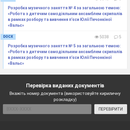
персонажі
Розробка музичного заняття № 4 за загальною темою:
Яку декорацію ви можете уявити ?
«Робота з дитячим самодіяльним ансамблем скрипалів
Що таке декорація?
в рамках розбору та вивчення п’єси Юлії Печонкіної
«Вальс»
( Це предмети на сцені , необхідні для
постановки спектаклю – будинок, тин, тощо
DOCX
5038
5
. А фон , на якому проходять основні події,
Розробка музичного заняття № 5 за загальною темою:
називають – задником. Він вішається на
«Робота з дитячим самодіяльним ансамблем скрипалів
двох стійках, з
’
єднаних горизонтальною
в рамках розбору та вивчення п’єси Юлії Печонкіної
планкою)
«Вальс»
VII
. Демонстрація репродукцій картин А.
Куїнджі
“
Вечір на Україні
”
, К. Білокур
Перевірка виданих документів
“
Квіти за тином
”
Вкажіть номер документа (використовуйте кириличну
розкладку)
Хвилинка відпочинку
ПЕРЕВІРИТИ
VIII
. Ділення на бригади
Керівник ділить вихованців на три бригади