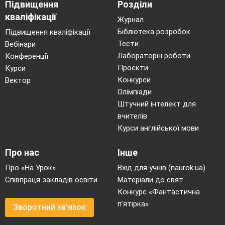
художників – декораторів
Підвищення
Розділи
Перша бригада – реквізит – казковий дім,
кваліфікації
Журнал
в якому живуть персонажі казки
Бібліотека розробок
Підвищення кваліфікації
Друга бригада – малює тин, а потім
Тести
Вебінари
вирізує його
Лабораторні роботи
Конференції
Третя – малює або вирізує з кольорового
Проєкти
Курси
Конкурси
Вектор
паперу візерунки, орнаменти для
Олімпіади
будинку, а також вирізує квіти мальви з
Штучний інтелект для
кольорового паперу
вчителів
IX
. Робота з персонажами казочки
Курси англійської мови
Тепер спробуємо зробити новий вигляд
улюбленого казкового героя
Про нас
Інше
Працюємо над ескізами
Про «На Урок»
Вхід для учнів (naurok.ua)
X
. Колективне інсценування казочки
Співпраця закладів освіти
Матеріали до свят
“
Ріпка
”
Конкурс «Фантастична
Інсценування проходить як справжньої
п’ятірка»
Зворотний зв'язок
казочки, так і переробленої, де дід, бабця,