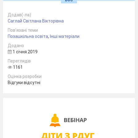
DOC
казкового героя
”
Додав(-ла)
Саглай Світлана Вікторівна
Пов’язані теми
Позашкільна освіта
,
Інші матеріали
Додано
1 січня 2019
Переглядів
1161
Керівник гуртка
Оцінка розробки
Відгуки відсутні
“
Чарівні пензлики
”
Саглай С.В.