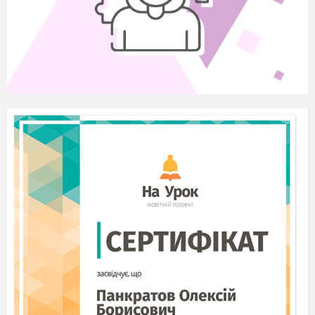
казкового героя
Мета.
Дати поняття про театральний художній
образ, вчити розуміти
художній образ, висловлювати своє
ставлення до нього виразними
засобами образотворчого мистецтва,
вчити малювати за уявою.
Пояснити розуміння театральних
декорацій.
Розвивати пам
’
ять, уяву, фантазію,
творчі здібності, дедуктивне та
індуктивне мислення, уміння малюючи
пов
’
язувати характером героя
Виховувати любов до театру, народної
казкової творчості