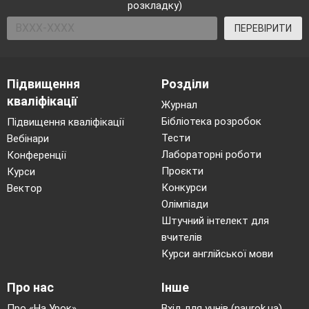
розкладку)
Язик не лопата – знає, що солодке.
ПЕРЕВІРИТИ
Серце чує, а не скаже.
Серце співає, а душа радіє.
Підвищення
Розділи
Серце ні на що не зважає, свою волю має.
кваліфікації
Журнал
Бібліотека розробок
Підвищення кваліфікації
Тести
Вебінари
Лабораторні роботи
Конференції
Проєкти
Курси
Конкурси
Вектор
Олімпіади
Штучний інтелект для
вчителів
Курси англійської мови
Про нас
Інше
3. Хвороби та їх лікування
Про «На Урок»
Вхід для учнів (naurok.ua)