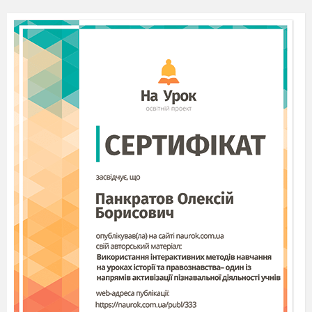
2. Частини людського тіла
Очам страшно, а руки роблять.
Очі – дзеркало душі.
Бачить око далеко, а розум - ще далі.
Очі одні: і плачуть, і сміються.
Вір своїм очам, а не вір чужим словам.
Очі – дзеркало душі, очі треба берегти.