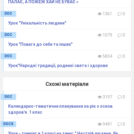
ПАЛАЄ, А ПОЖЕЖ ХАЙ НЕ БУВАЄ »
Шия з намистом, а голова зі свистом.
DOC
1361
0
Похваліть мене, мої губоньки.
Урок "Унікальність людини"
Голова без розуму, що млин без води.
DOC
1079
0
Знати мові, що в кого в голові.
Урок "Повага до себе та інших"
Глянь на вид і про здоров'я не питай.
DOC
5834
0
Урок"Народні традиції, родинні свята і здоровя
Довга коса – жіноча краса.
Один дівочий волос потягне більше, ніж пара
Схожі матеріали
волів.
DOC
3197
0
Дівка без коси не має краси.
Календарно-тематичне планування на рік з основ
здоров'я. 1 клас
Однією рукою в долоні не поплещеш.
DOCX
9491
0
Однією рукою дає, а другою відбирає.
Урок - тренінг в 1 класі на тему: " Настрій людини. Як