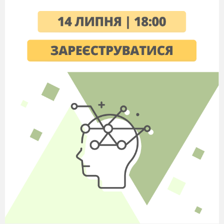
Здоров'я виходить пудами, а входить
золотниками.
Будь здоровий, як вода, гарний, як весна,
багатий, як земля, щедрий, як осінь.
Хто до себе суворий, той і здоровий.
Хто день починає з зарядки, у того здоров'я в
порядку.