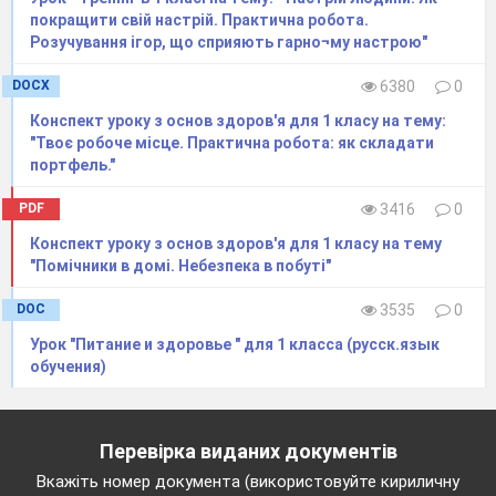
Добре чужими руками жар загрібати.
покращити свій настрій. Практична робота.
Розучування ігор, що сприяють гарно¬му настрою"
У нього все горить в руках.
DOCX
6380
0
Ліниві руки не рідня лінивій голові.
Конспект уроку з основ здоров'я для 1 класу на тему:
"Твоє робоче місце. Практична робота: як складати
Де пильні руки, там голод не близький.
портфель."
Руки не простягнеш, то й ложки не дістанеш.
PDF
3416
0
Конспект уроку з основ здоров'я для 1 класу на тему
Руки твої – найкращий клад, коли зумієш дати
"Помічники в домі. Небезпека в побуті"
їм лад.
DOC
3535
0
Хай говорить, як язик його свербить.
Урок "Питание и здоровье " для 1 класса (русск.язык
обучения)
Всяка сорока від свого язика страждає.
Не спіши язиком, квапся ділом.
Перевірка виданих документів
Язиком діри не залатаєш.
Вкажіть номер документа (використовуйте кириличну