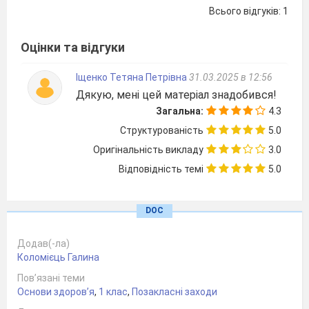
Всього відгуків: 1
2019
Оцінки та відгуки
Іщенко Тетяна Петрівна
31.03.2025 в 12:56
Дякую, мені цей матеріал знадобився!
Загальна:
4.3
Структурованість
5.0
Оригінальність викладу
3.0
Відповідність темі
5.0
DOC
Додав(-ла)
1. Людина та її здоров'я
Коломієць Галина
Пов’язані теми
Основи здоров’я
,
1 клас
,
Позакласні заходи