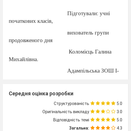
Підготували: учні
початкових класів,
вихователь групи
продовженого дня
Коломієць Галина
Михайлівна.
Адампільська ЗОШ
I
-
III
ступенів
Старосинявської
Середня оцінка розробки
селищної ради
Структурованість
5.0
Хмельницької області
Оригінальність викладу
3.0
Відповідність темі
5.0
Загальна:
4.3
Адампіль