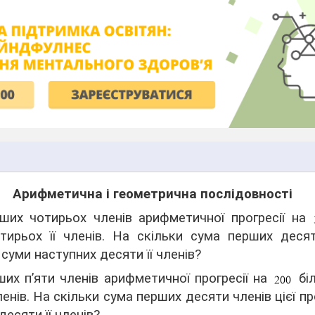
Арифметична і геометрична послідовності
их чотирьох членів арифметичної прогресії на
тирьох її членів. На скільки сума перших десят
 суми наступних десяти її членів?
их п’яти членів арифметичної прогресії на
біл
членів. На скільки сума перших десяти членів цієї пр