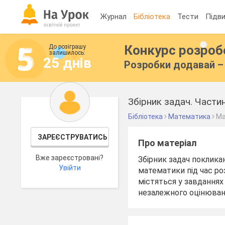
Журнал
Бібліотека
Тести
Підви
Конкурс розро
До розіграшу
залишилось:
25 днів
Розробки додавай – 
Збірник задач. Части
Бібліотека
Математика
Ма
ЗАРЕЄСТРУВАТИСЬ
Про матеріал
Вже зареєстровані?
Збірник задач поклика
Увійти
математики під час ро
містяться у завданнях
незалежного оцінюван