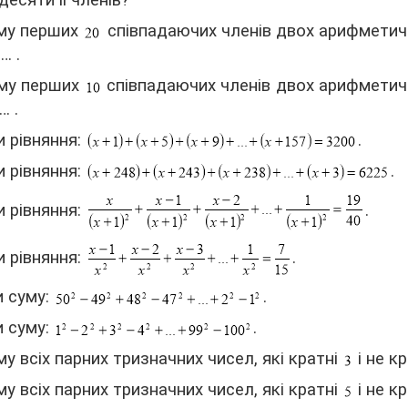
десяти її членів?
му перших
співпадаючих членів двох арифметичн
 … .
му перших
співпадаючих членів двох арифметичн
 … .
 рівняння:
.
 рівняння:
.
 рівняння:
.
 рівняння:
.
 суму:
.
 суму:
.
у всіх парних тризначних чисел, які кратні
і не к
у всіх парних тризначних чисел, які кратні
і не к