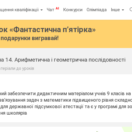
AI
щення кваліфікації
Чат
Конкурси
Олімпіада
Інше
бок
«Фантастична п’ятірка»
подарунки вигравай!
на 14. Арифметична і геометрична послідовності
теріали до уроків
ний забезпечити дидактичним матеріалом учнів 9 класів на
зв’язування задач з математики підвищеного рівня складнос
 для державної підсумкової атестації та є у програмі для 
ня школярів