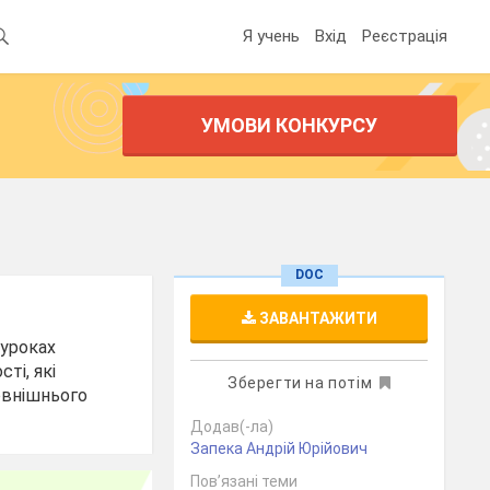
Я учень
Вхід
Реєстрація
УМОВИ КОНКУРСУ
DOC
ЗАВАНТАЖИТИ
 уроках
ті, які
Зберегти на потім
зовнішнього
Додав(-ла)
Запека Андрій Юрійович
Пов’язані теми