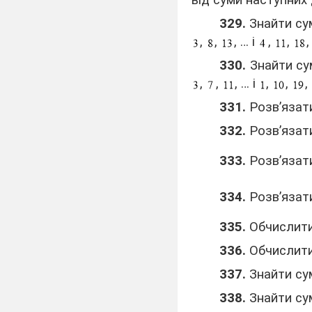
від суми наступних 
329.
Знайти су
,
,
, … і
,
,
,
330.
Знайти су
,
,
, … і
,
,
,
331.
Розв’язати
332.
Розв’язати
333.
Розв’язати
334.
Розв’язати
335.
Обчислити
336.
Обчислити
337.
Знайти сум
338.
Знайти сум