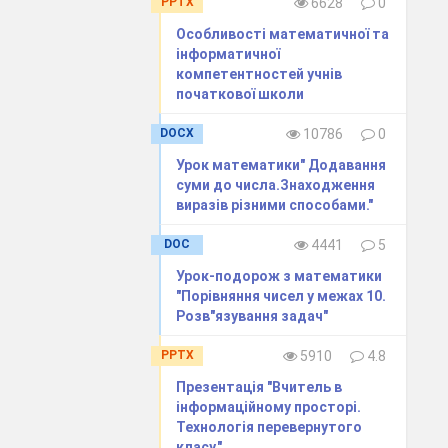
PPTX
6628
0
Особливості математичної та
реднє з них
інформатичної
аменник
цієї
компетентностей учнів
початкової школи
гресію. Якщо
DOCX
10786
0
есію. Знайти
Урок математики" Додавання
суми до числа.Знаходження
виразiв рiзними способами."
 а числа
,
геометричної
DOC
4441
5
Урок-подорож з математики
"Порівняння чисел у межах 10.
сію, а числа
Розв"язування задач"
 геометричної
PPTX
5910
4.8
Презентація "Вчитель в
інформаційному просторі.
Технологія перевернутого
класу."