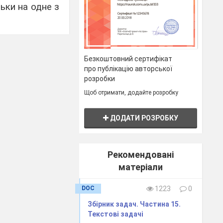
льки на одне з
льки на одне з
Безкоштовний сертифікат
і при діленні
про публікацію авторської
розробки
Щоб отримати, додайте розробку
і при діленні
ДОДАТИ РОЗРОБКУ
яти її членів
омо, що вони є
Рекомендовані
матеріали
ьми її членів
омо, що вони є
DOC
1223
0
Збірник задач. Частина 15.
 прогресію,
Текстові задачі