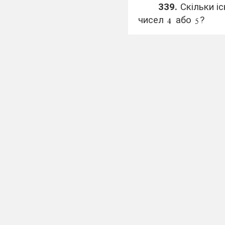
339.
Скільки іс
чисел
або
?
340.
Скільки іс
чисел
або
?
341.
Знайти су
на
дають остачу
342.
Знайти су
на
дають остачу
343.
В арифмет
дорівнює
. Знай
числами натуральн
344.
В арифмет
дорівнює
. Знай
числами натуральн
345.
Сума трь