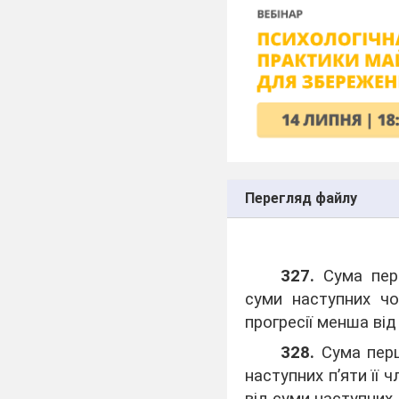
Перегляд файлу
327.
Сума перш
суми наступних чо
прогресії менша від
328.
Сума перш
наступних п’яти її 