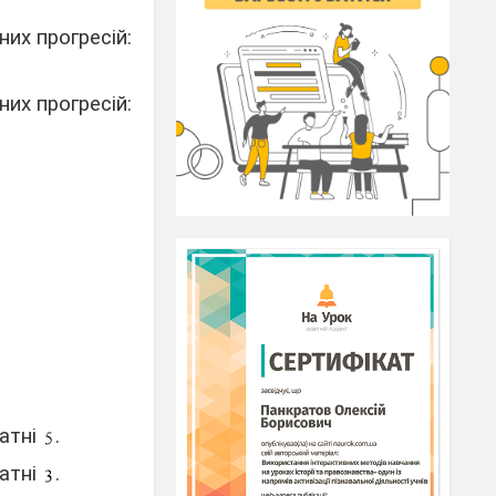
их прогресій:
их прогресій:
ратні
.
ратні
.