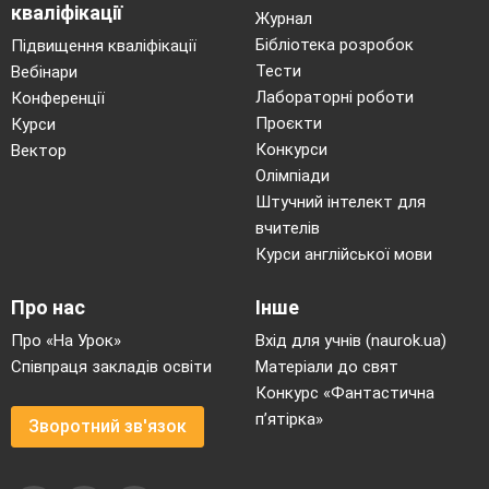
кваліфікації
Журнал
Бібліотека розробок
Підвищення кваліфікації
Тести
Вебінари
Лабораторні роботи
Конференції
Проєкти
Курси
Конкурси
Вектор
Олімпіади
Штучний інтелект для
вчителів
Курси англійської мови
Про нас
Інше
Про «На Урок»
Вхід для учнів (naurok.ua)
Співпраця закладів освіти
Матеріали до свят
Конкурс «Фантастична
п’ятірка»
Зворотний зв'язок