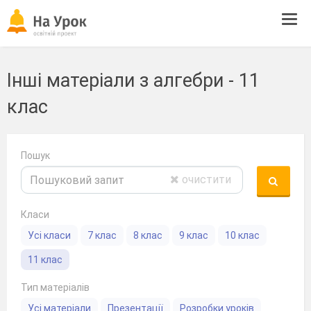
Tog
navi
Інші матеріали з алгебри - 11
клас
Пошук
очистити
Класи
Усі класи
7 клас
8 клас
9 клас
10 клас
11 клас
Тип матеріалів
Усі матеріали
Презентації
Розробки уроків