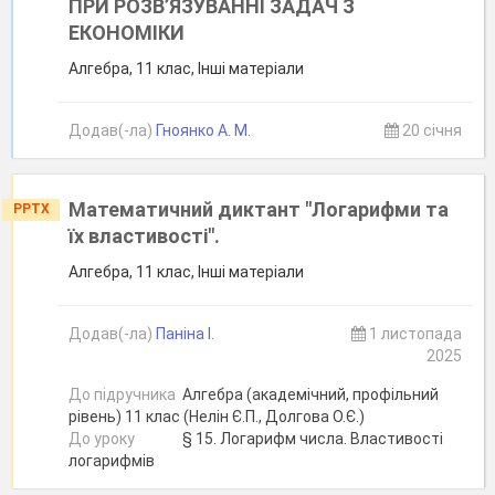
ПРИ РОЗВ’ЯЗУВАННІ ЗАДАЧ З
ЕКОНОМІКИ
Алгебра, 11 клас, Інші матеріали
Додав(-ла)
Гноянко А. М.
20 січня
Математичний диктант "Логарифми та
PPTX
їх властивості".
Алгебра, 11 клас, Інші матеріали
Додав(-ла)
Паніна І.
1 листопада
2025
До підручника
Алгебра (академічний, профільний
рівень) 11 клас (Нелін Є.П., Долгова О.Є.)
До уроку
§ 15. Логарифм числа. Властивості
логарифмів