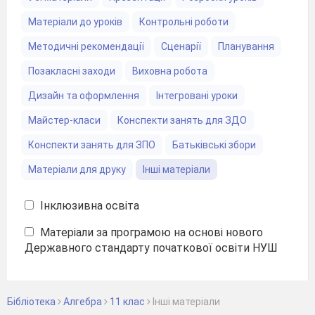
Матеріали до уроків
Контрольні роботи
Методичні рекомендації
Сценарії
Планування
Позакласні заходи
Виховна робота
Дизайн та оформлення
Інтегровані уроки
Майстер-класи
Конспекти занять для ЗДО
Конспекти занять для ЗПО
Батьківські збори
Матеріали для друку
Інші матеріали
Інклюзивна освіта
Матеріали за програмою на основі нового
Державного стандарту початкової освіти НУШ
Бібліотека
Алгебра
11 клас
Інші матеріали