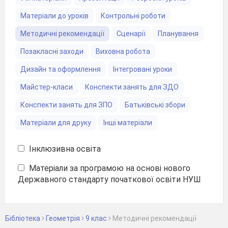
Матеріали до уроків
Контрольні роботи
Методичні рекомендації
Сценарії
Планування
Позакласні заходи
Виховна робота
Дизайн та оформлення
Інтегровані уроки
Майстер-класи
Конспекти занять для ЗДО
Конспекти занять для ЗПО
Батьківські збори
Матеріали для друку
Інші матеріали
Інклюзивна освіта
Матеріали за програмою на основі нового
Державного стандарту початкової освіти НУШ
Бібліотека
Геометрія
9 клас
Методичні рекомендації