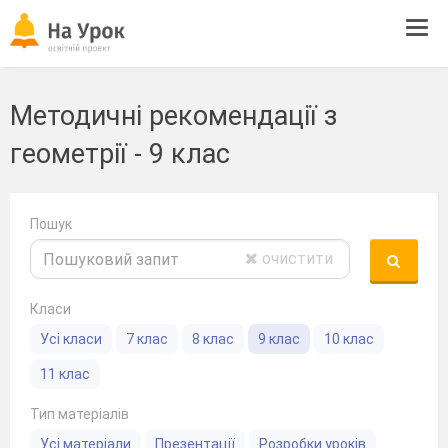
Tog
navi
Методичні рекомендації з
геометрії - 9 клас
Пошук
очистити
Класи
Усі класи
7 клас
8 клас
9 клас
10 клас
11 клас
Тип матеріалів
Усі матеріали
Презентації
Розробки уроків