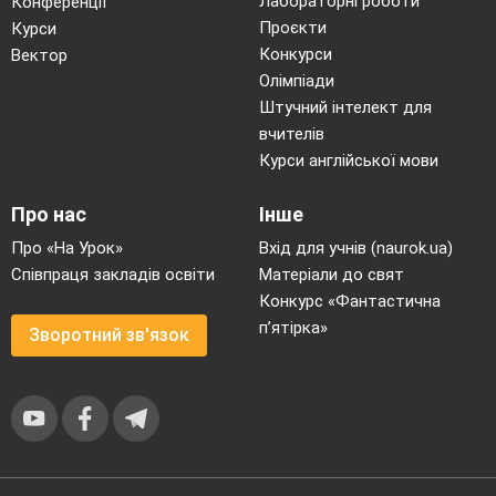
Лабораторні роботи
Конференції
Проєкти
Курси
Конкурси
Вектор
Олімпіади
Штучний інтелект для
вчителів
Курси англійської мови
Про нас
Інше
Про «На Урок»
Вхід для учнів (naurok.ua)
Співпраця закладів освіти
Матеріали до свят
Конкурс «Фантастична
п’ятірка»
Зворотний зв'язок