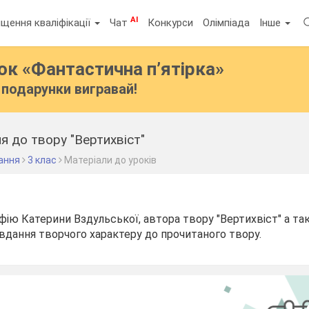
AI
щення кваліфікації
Чат
Конкурси
Олімпіада
Інше
бок
«Фантастична п’ятірка»
подарунки вигравай!
я до твору "Вертихвіст"
ання
3 клас
Матеріали до уроків
фію Катерини Вздульської, автора твору "Вертихвіст" а т
завдання творчого характеру до прочитаного твору.