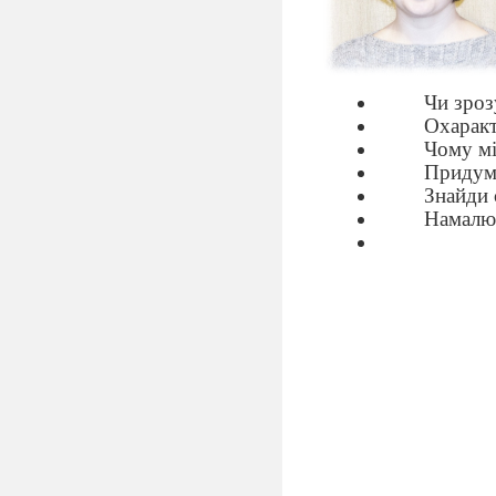
Чи зроз
Охаракт
Чому мі
Придума
Знайди 
Намалюй