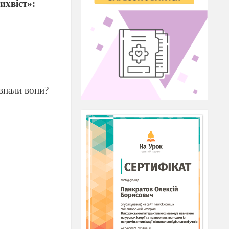
ихвіст»:
впали вони?