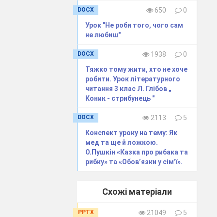
DOCX
650
0
Урок "Не роби того, чого сам
не любиш"
DOCX
1938
0
Тяжко тому жити, хто не хоче
робити. Урок літературного
читання 3 клас Л. Глібов „
Коник - стрибунець "
DOCX
2113
5
Конспект уроку на тему: Як
мед та ще й ложкою.
О.Пушкін «Казка про рибака та
рибку» та «Обов’язки у сім’ї».
Схожі матеріали
PPTX
21049
5