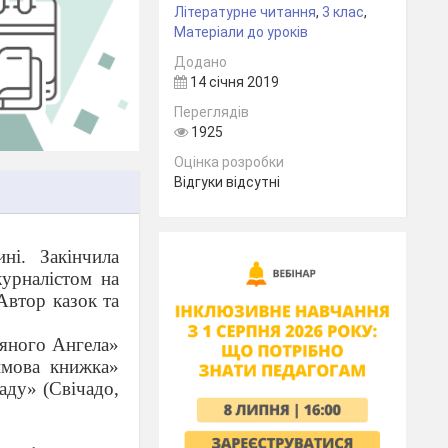
Літературне читання
,
3 клас
,
Матеріали до уроків
Додано
14 січня 2019
Переглядів
1925
Оцінка розробки
Відгуки відсутні
ні.
Закінчила
урналістом на
 Автор казок та
вяного Ангела»
имова книжка»
аду» (Свічадо,