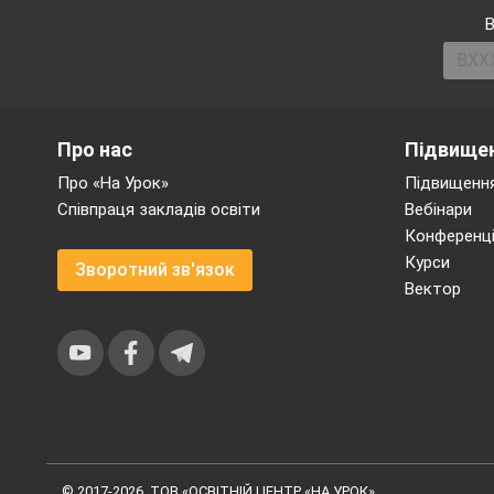
В
Про нас
Підвищен
Про «На Урок»
Підвищення
Співпраця закладів освіти
Вебінари
Конференці
Курси
Зворотний зв'язок
Вектор
© 2017-2026, ТОВ «ОСВІТНІЙ ЦЕНТР «НА УРОК»