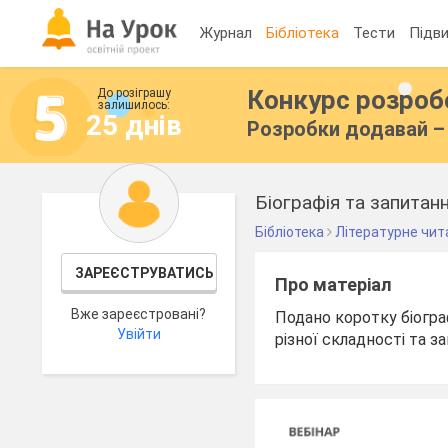
Журнал
Бібліотека
Тести
Підви
Конкурс розро
До розіграшу
залишилось:
25 днів
Розробки додавай – 
Біографія та запитанн
Бібліотека
Літературне чит
ЗАРЕЄСТРУВАТИСЬ
Про матеріал
Вже зареєстровані?
Подано коротку біогра
Увійти
різної складності та 