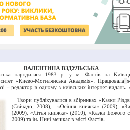
ВАЛЕНТИНА ВЗДУЛЬСЬКА
ьська народилася 1983 р. у м. Фастів на Київщи
рситет «Києво-Могилянська Академія». Працювала
ж
разі – редактор в одному з київських інтернет-видань.
Твори публікувалися в збірниках «Казки Різд
(Свічадо, 2008),
«Осіння книжка» (2009), «З
(2009), «Літня книжка» (2010), «Казки Божого с
2009) та ін. Нині мешкає в місті Фастів.