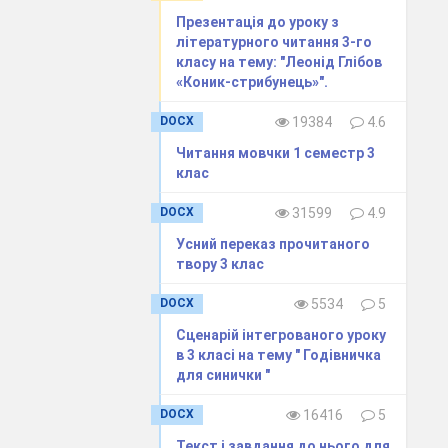
Презентація до уроку з
літературного читання 3-го
класу на тему: "Леонід Глібов
«Коник-стрибунець»".
DOCX
19384
4.6
Читання мовчки 1 семестр 3
клас
DOCX
31599
4.9
Усний переказ прочитаного
твору 3 клас
DOCX
5534
5
Сценарій інтегрованого уроку
в 3 класі на тему " Годівничка
для синички "
DOCX
16416
5
Текст і завдання до нього для