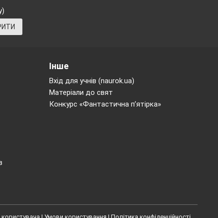
у)
РИТИ
Інше
Вхід для учнів (naurok.ua)
Матеріали до свят
Конкурс «Фантастична п’ятірка»
в
 користувача
|
Умови користування
|
Політика конфіденційності