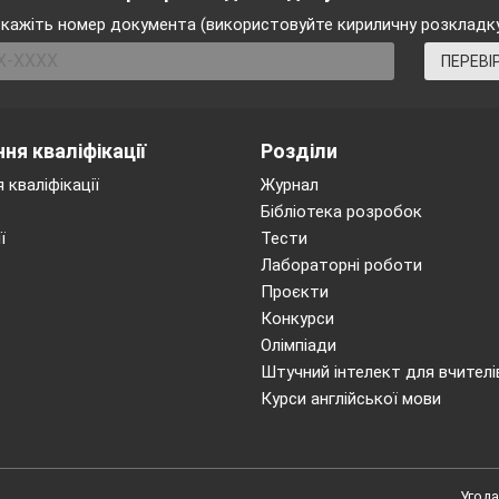
кажіть номер документа (використовуйте кириличну розкладк
ПЕРЕВІ
ня кваліфікації
Розділи
 кваліфікації
Журнал
Бібліотека розробок
ї
Тести
Лабораторні роботи
Проєкти
Конкурси
Олімпіади
Штучний інтелект для вчителі
Курси англійської мови
Угода