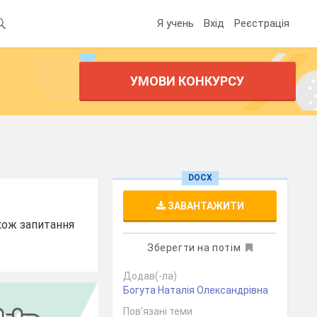
Я учень
Вхід
Реєстрація
УМОВИ КОНКУРСУ
DOCX
ЗАВАНТАЖИТИ
акож запитання
Зберегти на потім
Додав(-ла)
Богута Наталія Олександрівна
Пов’язані теми