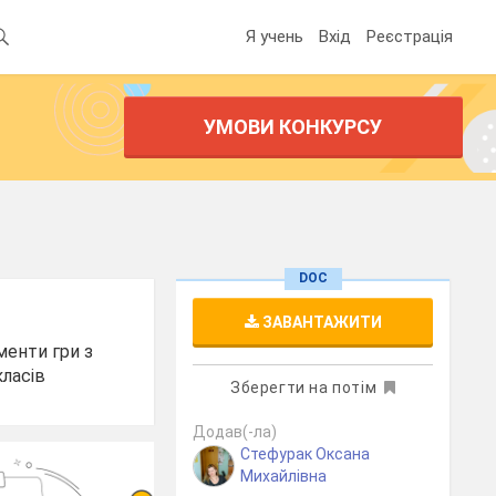
Я учень
Вхід
Реєстрація
УМОВИ КОНКУРСУ
DOC
ЗАВАНТАЖИТИ
менти гри з
класів
Зберегти на потім
Додав(-ла)
Стефурак Оксана
Михайлівна