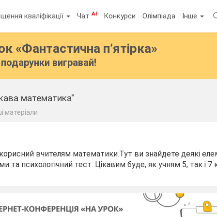
AI
щення кваліфікації
Чат
Конкурси
Олімпіада
Інше
бок
«Фантастична п’ятірка»
подарунки вигравай!
кава математика"
ші матеріали
корисний вчителям математики.Тут ви знайдете деякі еле
 та психологічний тест. Цікавим буде, як учням 5, так і 7 