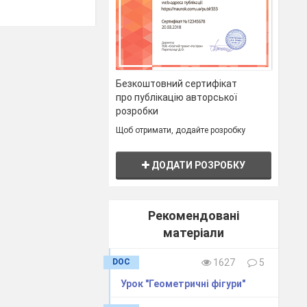
Безкоштовний сертифікат
про публікацію авторської
розробки
Щоб отримати, додайте розробку
ся геометричні
ДОДАТИ РОЗРОБКУ
Рекомендовані
матеріали
ти у квадрат,
DOC
1627
5
Урок "Геометричні фігури"