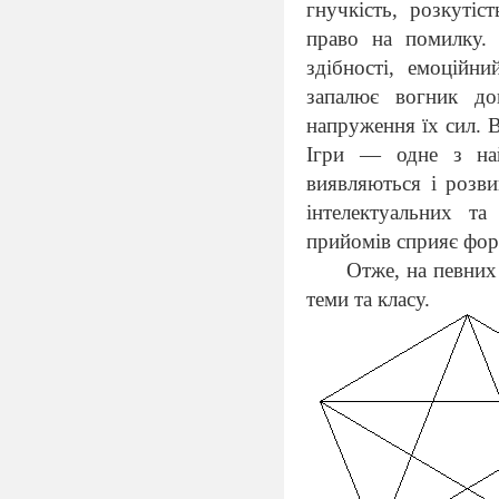
гнучкість, розкутіс
право на помилку. 
здібності, емоційн
запалює вогник доп
напруження їх сил. В
Ігри — одне з най
виявляються і розви
інтелектуальних та
прийомів сприяє фор
Отже, на певних
теми та класу.