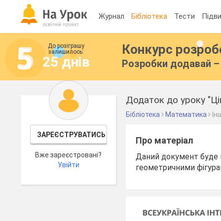
Журнал
Бібліотека
Тести
Підви
Конкурс розро
До розіграшу
залишилось:
25 днів
Розробки додавай – 
Додаток до уроку "Ці
Бібліотека
Математика
Ін
ЗАРЕЄСТРУВАТИСЬ
Про матеріал
Вже зареєстровані?
Даний документ буде 
Увійти
геометричними фігурами