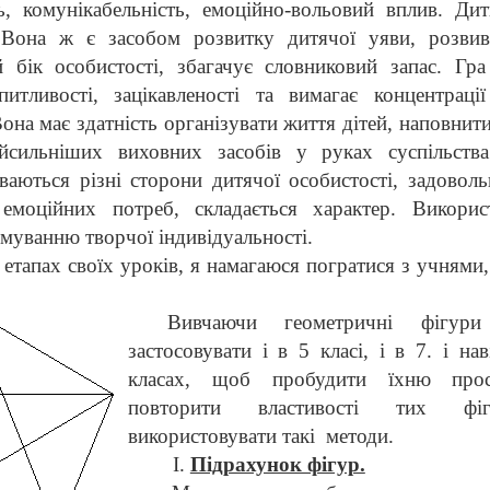
ть, комунікабельність, емоційно-вольовий вплив. Ди
Вона ж є засобом розвитку дитячої уяви, розвива
ий бік особистості, збагачує словниковий запас. Г
итливості, зацікавленості та вимагає концентрації
она має здатність організувати життя дітей, наповнит
сильніших виховних засобів у руках суспільств
ваються різні сторони дитячої особистості, задоволь
 емоційних потреб, складається характер. Викорис
муванню творчої індивідуальності.
 етапах своїх уроків, я намагаюся погратися з учнями,
Вивчаючи геометричні фігур
застосовувати і в 5 класі, і в 7. і на
класах, щоб пробудити їхню прос
повторити властивості тих фі
використовувати такі
методи.
I
.
Підрахунок фігур.