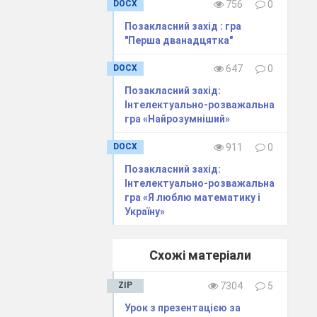
DOCX
756
0
Позакласний захід : гра
"Перша дванадцятка"
DOCX
647
0
Позакласний захід:
Інтелектуально-розважальна
гра «Найрозумніший»
DOCX
911
0
Позакласний захід:
Інтелектуально-розважальна
гра «Я люблю математику і
Україну»
Знайди
ірність і
Схожі матеріали
 фігуру, якої
ZIP
7304
5
ачає:
Урок з презентацією за
тупне, що