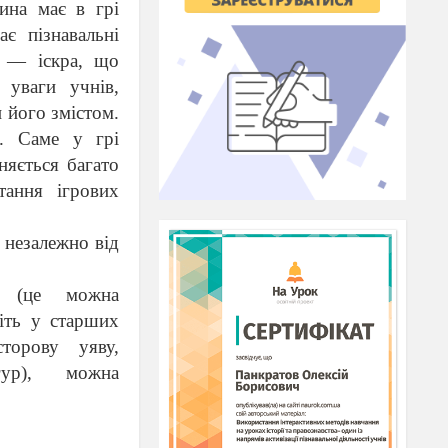
тина має в грі
є пізнавальні
ра — іскра, що
 уваги учнів,
и його змістом.
а. Саме у грі
няється багато
тання ігрових
 незалежно від
и (це можна
віть у старших
торову уяву,
гур), можна