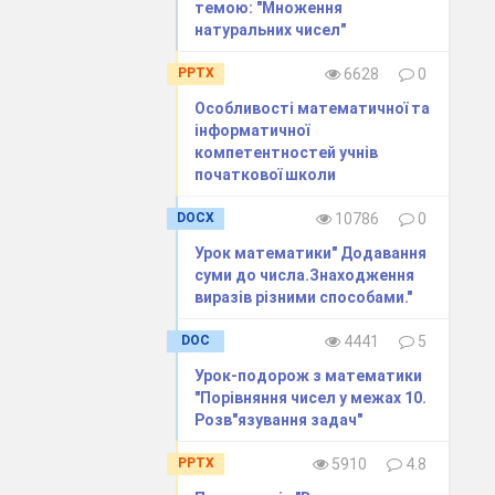
темою: "Множення
натуральних чисел"
PPTX
6628
0
Особливості математичної та
інформатичної
компетентностей учнів
початкової школи
DOCX
10786
0
Урок математики" Додавання
суми до числа.Знаходження
виразiв рiзними способами."
DOC
4441
5
Урок-подорож з математики
 Терпіння і
"Порівняння чисел у межах 10.
Розв"язування задач"
 з квадрата
 Квадрат ніби
PPTX
5910
4.8