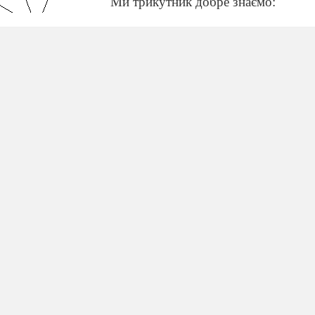
Ми
трикутник добре знаємо:
Три кути, три сторони.
 фігуру маємо:
и.
аховалось?
інись.
е уважно
дивись.
асноруч виготовляють вироби, в яких використовують
росторову уяву, творчі здібності.
 тваринку та порахуй фігури.
 Страус.
3. Кенгуру.
ру.
 із зображених на малюнку фігур можна перетвори
ши ножницями. Як це зробити?