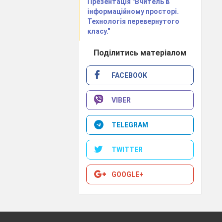
Презентація "Вчитель в
ричому вона у
інформаційному просторі.
поличках. Одяг
Технологія перевернутого
класу."
практичний і
Поділитись матеріалом
іля керуються
ичністю і
FACEBOOK
ктерне логічне
VIBER
аліз. Квадрат
 розпланована,
TELEGRAM
изів. У діловій
TWITTER
и. Крім того,
ти контакти з
GOOGLE+
дною. Їх слабке