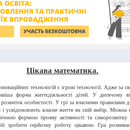
Цікава математика.
інноваційних технологій є ігрові технології. Адже за 
віша форма життєдіяльності дітей. У дитячому ві
й розвиток особистості.
У грі за власними правилами д
и і усвідомлюють власне життя як свій вибір. Можна 
фічною формою прояву активності та саморозвитку 
іб зробити серйозну роботу цікавою. Гра розвиває