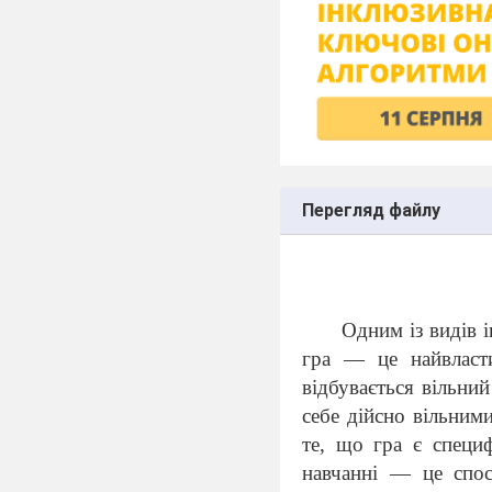
Перегляд файлу
Одним із видів 
гра — це найвласти
відбувається вільни
себе дійсно вільним
те, що гра є специ
навчанні — це спос