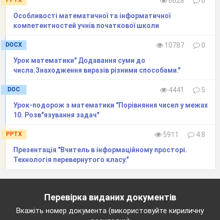
6628
0
завдання
мала придумати задачі для своїх
Особливості математичної та інформатичної
суперників, але із своєї категорії. Отже
компетентностей учнів початкової школи
Чотирикутники отримують задачу про
трикутники, а трикутники про чотирикутники.
DOCX
10787
0
На розв’язок задачі дається 5 хв. А потім
Урок математики" Додавання суми до
біля дошки хтось захищає свою задачу.
числа.Знаходження виразiв рiзними способами."
Щоб вам легше і спокійніше працювалося
DOC
4441
5
послухаємо легеньку мелодію видатного
Урок-подорож з математики "Порівняння чисел у межах
композитора
Бетховена “Місячна соната”.
10. Розв"язування задач"
(Лунає музика, а діти працюють)
Та команда, що швидше і вправніше
PPTX
5911
4.8
справиться отримує по жетону.
Презентація "Вчитель в інформаційному просторі.
Задача 1.
Технологія перевернутого класу."
Одна сторона трикутника 24см., а друга -
у
4 рази коротша від першої, а третя – на
Перевірка виданих документів
16см., довша за другу. Обчислити периметр
трикутника.
Вкажіть номер документа (використовуйте кириличну