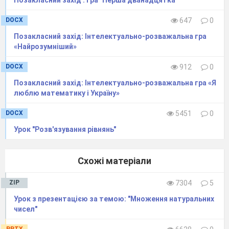
DOCX
647
0
Позакласний захід: Інтелектуально-розважальна гра
«Найрозумніший»
DOCX
912
0
Позакласний захід: Інтелектуально-розважальна гра «Я
Отже,
ми з вами будемо розв'язувати
люблю математику і Україну»
задачі.
DOCX
5451
0
Джордж Пойа казав:
„Вміння
розв”язувати задачі – це практичне
Урок "Розв'язування рівнянь"
мистецтво, подібне до плавання чи катання
на лижах, чи грі
на фортепіано. Навчитися
Схожі матеріали
цьому можна лише постійно тренуючись ...”
Візьмемо цей вислів за епіграф нашого
ZIP
7304
5
уроку.
Урок з презентацією за темою: "Множення натуральних
Тренуватися ми будемо у групах. Кожна
чисел"
наша група учнів, крім основного домашнього
PPTX