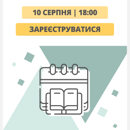
прирівняти
до геометричних фігур. І це не
просто так.
Бо важко уявити собі життя без них.
(Розглянемо малюнки, де зображено
використання
геометричних фігур в нашому
повсякденному житті)
ІІ. Актуалізація опорних знань.
У нас на уроці теж присутні геометричні
фігури. Клас поділився на дві групи дітей:
I
-
трикутники,
II – чотирикутники.
І першим завданням членів кожної групи
буде дати відповіді на такі питання (по черзі),
отримуючи за це жетон, що вартує 1 бал.
Вкінці уроку кожен порахує свої жетончики.
Чотирикутник, у якого всі
кути прямі називається (прямокутник).
Прямокутник, у якого всі