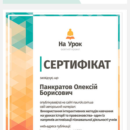
сторони рівні називається (квадрат).
Сума всіх кутів
чотирикутника (360
).
Пристрій для побудови та
вимірювання ліній (лінійка).
Одиниця вимірювання кутів
(градус).
Як знайти периметр
прямокутника? (P=(a+b)•2).
А, як знаходиться периметр
квадрата? (P=4•a).
Трикутник, у якого всі
сторони рівні (рівносторонній).
У рівнобедреному
трикутнику сторони називаються (бічні
та основа).
Трикутник, у якого є кут