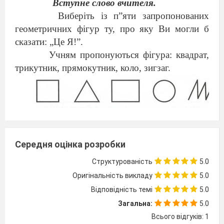
Вступне слово вчителя.
Виберіть із п”яти запропонованих
геометричних фігур ту, про яку Ви могли б
сказати: „Це Я!”.
Учням пропонуються фігура: квадрат,
трикутник, прямокутник, коло, зигзаг.
- Хто з Вас вибрав квадрат?
- Про Вас можна сказати, що Ви
Середня оцінка розробки
організовані, пунктуальні, чітко дотримуєтесь
Структурованість
5.0
правил і інструкцій, уважні до деталей,
Оригінальність викладу
5.0
акуратні, практичні, настирні, тверді у
Відповідність темі
5.0
рішеннях, працелюбні з аналітичним
Загальна:
5.0
мисленням, тобто справжні математики.
Всього відгуків: 1
- Хто з Вас вибрав трикутник?