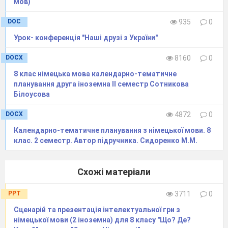
мов)
DOC
935
0
Урок- конференція "Наші друзі з України"
DOCX
8160
0
8 клас німецька мова календарно-тематичне
планування друга іноземна ІІ семестр Сотникова
Білоусова
DOCX
4872
0
Календарно-тематичне планування з німецької мови. 8
клас. 2 семестр. Автор підручника. Сидоренко М.М.
Схожі матеріали
PPT
3711
0
Сценарій та презентація інтелектуальної гри з
німецької мови (2 іноземна) для 8 класу "Що? Де?