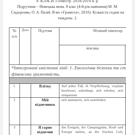
8
КЛАСИ. І семестр. 2018/2019 н.
р.
Підручник – Німецька мова. 8 клас (4-й рік навчання) М. М.
Сидоренко, О. А. Палій. В-во «Грамота», 2016)
Кількість годин на
тиждень: 2.
№
Дата
Підтема
Мовний інвентар
п/п
лексика
г
*Інтегровані змістовні лінії: 1. Екологічна безпека та стали
фінансова грамотність.
Влітку
1.
Auf jeden Fall, di Verpflichtung, verplant
Повт
beschwert, unbedingt, sich erholen, sich
грам
entspannen
мате
Мій
2
sich amüsieren, sich unterhalten
Звор
відпочинок
Я гарно
3
das Ereignis, der Campingplatz, Kraft und
Прос
відпочив
Energie tanken, an der frischen Luft,
час