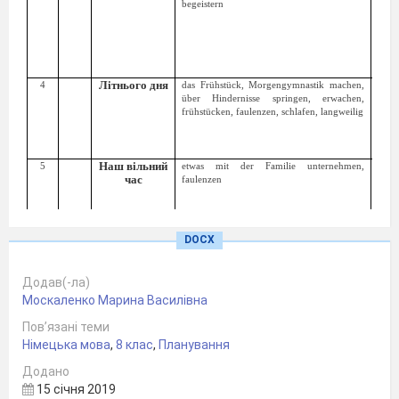
begeistern
Літнього дня
4
das Frühstück, Morgengymnastik machen,
Прос
über Hindernisse springen, erwachen,
час (
frühstücken, faulenzen, schlafen, langweilig
Наш вільний
5
etwas mit der Familie unternehmen,
час
faulenzen
Наші хобі
6
lehrreich, merkwürdig, extrem, spannend,
anstrengend, faszinierend
DOCX
Додав(-ла)
Цікаві хобі
7
Lehrreich, merkwürdig, langweilig, extrem,
Москаленко Марина Василівна
spannend, anstrengend, faszinierend
Пов’язані теми
Урок
корекції
Німецька мова
8
,
8 клас
,
Планування
знань
,
умінь та
Додано
навичок „
Мій
15 січня 2019
вільний час
“