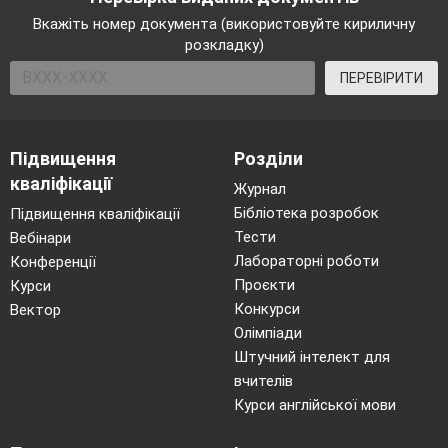
Вкажіть номер документа (використовуйте кириличну
розкладку)
ПЕРЕВІРИТИ
Підвищення
Розділи
кваліфікації
Журнал
Бібліотека розробок
Підвищення кваліфікації
Тести
Вебінари
Лабораторні роботи
Конференції
Проєкти
Курси
Конкурси
Вектор
Олімпіади
Штучний інтелект для
вчителів
Курси англійської мови