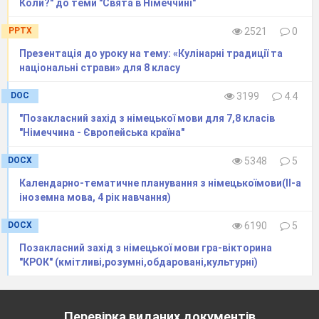
Коли?" до теми "Свята в Німеччині"
PPTX
2521
0
Презентація до уроку на тему: «Кулінарні традиції та
національні страви» для 8 класу
DOC
3199
4.4
"Позакласний захід з німецької мови для 7,8 класів
"Німеччина - Європейська країна"
DOCX
5348
5
Календарно-тематичне планування з німецькоїмови(ІІ-а
іноземна мова, 4 рік навчання)
DOCX
6190
5
Позакласний захід з німецької мови гра-вікторина
"КРОК" (кмітливі,розумні,обдаровані,культурні)
Перевірка виданих документів